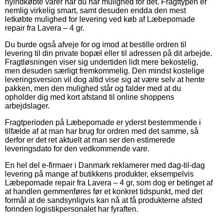
nyindkøbte varer når du har mulighed for det. Fragttypen er
nemlig virkelig smart, samt desuden endda den mest
letkøbte mulighed for levering ved køb af Læbepomade
repair fra Lavera – 4 gr.
Du burde også afveje for og imod at bestille ordren til
levering til din private bopæl eller til adressen på dit arbejde.
Fragtløsningen viser sig undertiden lidt mere bekostelig,
men desuden særligt fremkommelig. Den mindst kostelige
leveringsversion vil dog altid vise sig at være selv at hente
pakken, men den mulighed står og falder med at du
opholder dig med kort afstand til online shoppens
arbejdslager.
Fragtperioden på Læbepomade er yderst bestemmende i
tilfælde af at man har brug for ordren med det samme, så
derfor er det ret aktuelt at man ser den estimerede
leveringsdato for den vedkommende vare.
En hel del e-firmaer i Danmark reklamerer med dag-til-dag
levering på mange af butikkens produkter, eksempelvis
Læbepomade repair fra Lavera – 4 gr, som dog er betinget af
at handlen gemmenføres før et konkret tidspunkt, med det
formål at de sandsynligvis kan nå at få produkterne afsted
forinden logistikpersonalet har fyraften.