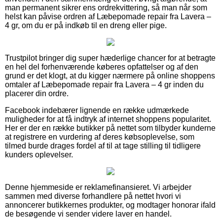
man permanent sikrer ens ordrekvittering, så man når som
helst kan påvise ordren af Læbepomade repair fra Lavera –
4 gr, om du er på indkøb til en dreng eller pige.
Trustpilot bringer dig super hæderlige chancer for at betragte
en hel del forhenværende køberes opfattelser og af den
grund er det klogt, at du kigger nærmere på online shoppens
omtaler af Læbepomade repair fra Lavera – 4 gr inden du
placerer din ordre.
Facebook indebærer lignende en række udmærkede
muligheder for at få indtryk af internet shoppens popularitet.
Her er der en række butikker på nettet som tilbyder kunderne
at registrere en vurdering af deres købsoplevelse, som
tilmed burde drages fordel af til at tage stilling til tidligere
kunders oplevelser.
Denne hjemmeside er reklamefinansieret. Vi arbejder
sammen med diverse forhandlere på nettet hvori vi
annoncerer butikkernes produkter, og modtager honorar ifald
de besøgende vi sender videre laver en handel.