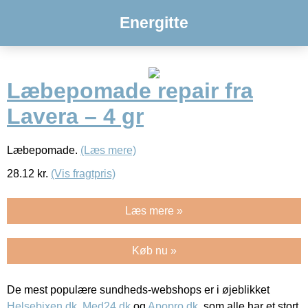
Energitte
Læbepomade repair fra
Lavera – 4 gr
Læbepomade.
(Læs mere)
28.12
kr.
(Vis fragtpris)
Læs mere »
Køb nu »
De mest populære sundheds-webshops er i øjeblikket
Helsebixen.dk
,
Med24.dk
og
Apopro.dk
, som alle har et stort