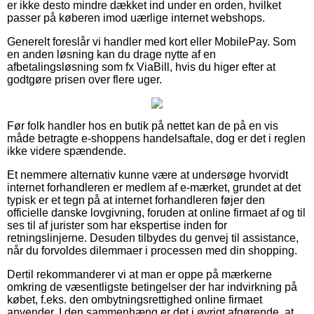
er ikke desto mindre dækket ind under en orden, hvilket
passer på køberen imod uærlige internet webshops.
Generelt foreslår vi handler med kort eller MobilePay. Som
en anden løsning kan du drage nytte af en
afbetalingsløsning som fx ViaBill, hvis du higer efter at
godtgøre prisen over flere uger.
Før folk handler hos en butik på nettet kan de på en vis
måde betragte e-shoppens handelsaftale, dog er det i reglen
ikke videre spændende.
Et nemmere alternativ kunne være at undersøge hvorvidt
internet forhandleren er medlem af e-mærket, grundet at det
typisk er et tegn på at internet forhandleren føjer den
officielle danske lovgivning, foruden at online firmaet af og til
ses til af jurister som har ekspertise inden for
retningslinjerne. Desuden tilbydes du genvej til assistance,
når du forvoldes dilemmaer i processen med din shopping.
Dertil rekommanderer vi at man er oppe på mærkerne
omkring de væsentligste betingelser der har indvirkning på
købet, f.eks. den ombytningsrettighed online firmaet
anvender. I den sammenhæng er det i øvrigt afgørende, at