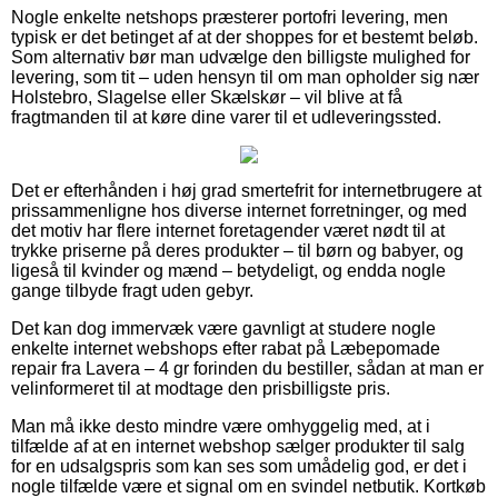
Nogle enkelte netshops præsterer portofri levering, men
typisk er det betinget af at der shoppes for et bestemt beløb.
Som alternativ bør man udvælge den billigste mulighed for
levering, som tit – uden hensyn til om man opholder sig nær
Holstebro, Slagelse eller Skælskør – vil blive at få
fragtmanden til at køre dine varer til et udleveringssted.
Det er efterhånden i høj grad smertefrit for internetbrugere at
prissammenligne hos diverse internet forretninger, og med
det motiv har flere internet foretagender været nødt til at
trykke priserne på deres produkter – til børn og babyer, og
ligeså til kvinder og mænd – betydeligt, og endda nogle
gange tilbyde fragt uden gebyr.
Det kan dog immervæk være gavnligt at studere nogle
enkelte internet webshops efter rabat på Læbepomade
repair fra Lavera – 4 gr forinden du bestiller, sådan at man er
velinformeret til at modtage den prisbilligste pris.
Man må ikke desto mindre være omhyggelig med, at i
tilfælde af at en internet webshop sælger produkter til salg
for en udsalgspris som kan ses som umådelig god, er det i
nogle tilfælde være et signal om en svindel netbutik. Kortkøb