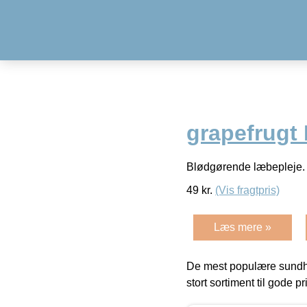
grapefrugt
Blødgørende læbepleje
49
kr.
(Vis fragtpris)
Læs mere »
De mest populære sundh
stort sortiment til gode pr