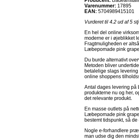
Producent:
Badeanstal
Varenummer:
17895
EAN:
5704989415101
Vurderet til
4.2
ud af 5 st
En hel del online virksom
moderne er i øjeblikket l
Fragtmuligheden er altså
Læbepomade pink grapef
Du burde alternativt overv
Metoden bliver undertid
betalelige slags levering
online shoppens tilholds
Antal dages levering på 
produkterne nu og her, og
det relevante produkt.
En masse outlets på nett
Læbepomade pink grapefru
bestemt tidspunkt, så de 
Nogle e-forhandlere præst
man udse dig den mindst 