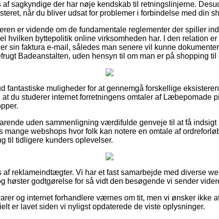
af sagkyndige der har nøje kendskab til retningslinjerne. Desud
isteret, når du bliver udsat for problemer i forbindelse med din s
øberen er vidende om de fundamentale reglementer der spiller ind
l hvilken byttepolitik online virksomheden har. I den relation er d
 sin faktura e-mail, således man senere vil kunne dokumentere
ugt Badeanstalten, uden hensyn til om man er på shopping til 
 ud fantastiske muligheder for at gennemgå forskellige eksistere
p, at du studerer internet forretningens omtaler af Læbepomade p
opper.
arende uden sammenligning værdifulde genveje til at få indsigt
s mange webshops hvor folk kan notere en omtale af ordreforløb
ng til tidligere kunders oplevelser.
s af reklameindtægter. Vi har et fast samarbejde med diverse w
g høster godtgørelse for så vidt den besøgende vi sender videre
rer og internet forhandlere værnes om tit, men vi ønsker ikke a
elt er lavet siden vi nyligst opdaterede de viste oplysninger.