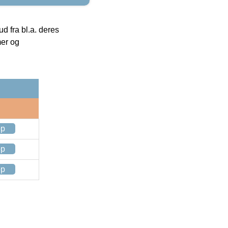
 fra bl.a. deres
mer og
op
op
op