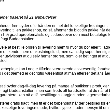
ten
jerner baseret på
21
anmeldelser
heder frembyder efterhånden en hel del forskellige løsninger til
evering til en pakkeshop, og så afhenter du blot din pakke når de
 i høj grad uproblematisk, og tit derudover den mest betalelige 
rugt Badeanstalten.
eje at bestille ordren til levering hjem til hvor du bor eller til ad
en en kende mere omkostningsfuld, men samtidig super hensig
 er utvivlsomt at du selv henter ordren, som jo er betinget af at 
sted.
Læbepleje kan i nogle tilfælde være særdeles væsentlig foruds
 i det øjemed er det rigtig væsentligt at man efterser det anslå
et tilbyder dag-til-dag levering på mange af butikkens produkter
gt Badeanstalten, men som trods alt forudsætter at du når at bes
garanteret kan nå at få bestillingen klargjort inden lagermedarbe
erer gratis fragt, men tit er det forbeholdt når der bestilles for
kostelige leveringsmetode, hvilket typisk – uden hensyn til om