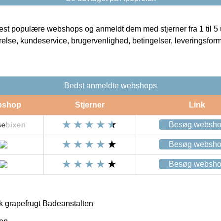
t populære webshops og anmeldt dem med stjerner fra 1 til 5 ud
rrelse, kundeservice, brugervenlighed, betingelser, leveringsfor
Bedst anmeldte webshops
bshop
Stjerner
Link
Besøg websh
Besøg websh
Besøg websh
grapefrugt Badeanstalten