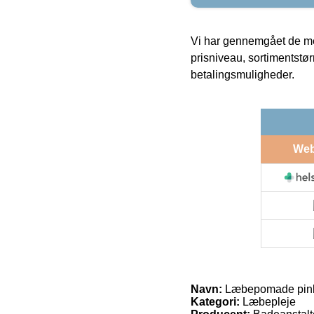
Vi har gennemgået de mes
prisniveau, sortimentstø
betalingsmuligheder.
We
Navn:
Læbepomade pink 
Kategori:
Læbepleje