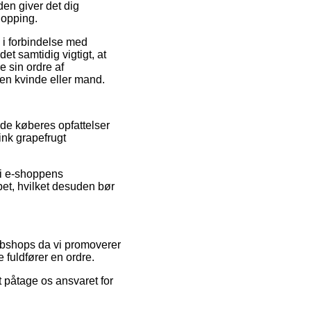
en giver det dig
hopping.
 i forbindelse med
et samtidig vigtigt, at
 sin ordre af
en kvinde eller mand.
nde køberes opfattelser
ink grapefrugt
 i e-shoppens
et, hvilket desuden bør
ebshops da vi promoverer
 fuldfører en ordre.
t påtage os ansvaret for