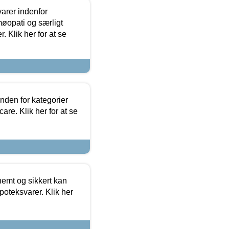
arer indenfor
møopati og særligt
 Klik her for at se
nden for kategorier
re. Klik her for at se
emt og sikkert kan
oteksvarer. Klik her