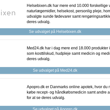
Helsebixen.dk har mere end 10.000 forskellige v
naturlægemidler, helsekost, personlig pleje, ho
udvalgte sunde fødevarer samt rengøringsartikler.
deres udvalg.
Se udvalget på Helsebixen.dk
Med24.dk har i dag mere end 18.000 produkter i
som kosttilskud, hudpleje samt medicin og medica
deres udvalg.
Se udvalget på Med24.dk
Apopro.dk er Danmarks online apotek, hvor du n
købe recept- og håndkøbsmedicin samt andre ap
for at se deres udvalg.
Se udvalget på Apopro.dk