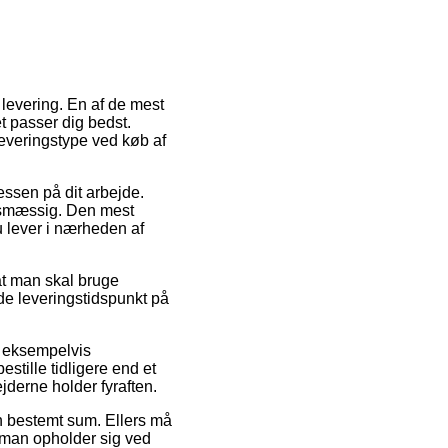
 levering. En af de mest
t passer dig bedst.
leveringstype ved køb af
ressen på dit arbejde.
tsmæssig. Den mest
du lever i nærheden af
at man skal bruge
ede leveringstidspunkt på
, eksempelvis
tille tidligere end et
jderne holder fyraften.
 en bestemt sum. Ellers må
 man opholder sig ved