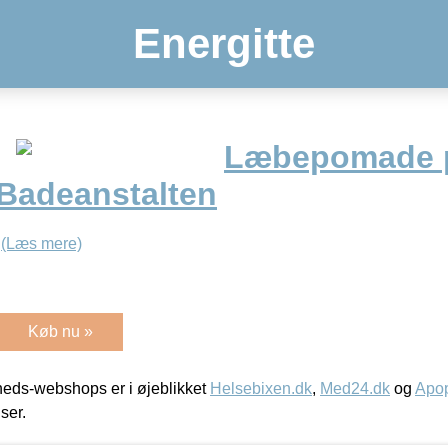
Energitte
Læbepomade 
 Badeanstalten
.
(Læs mere)
Køb nu »
eds-webshops er i øjeblikket
Helsebixen.dk
,
Med24.dk
og
Apop
iser.