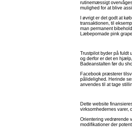
rutinemæssigt overvåges 
mulighed for at blive ass
I øvrigt er det godt at k
transaktionen, til eksempe
man permanent bibeholder
Læbepomade pink grapefr
Trustpilot byder på fuldt
og derfor er det en hjæl
Badeanstalten før du sh
Facebook præsterer tilsv
pålidelighed. Herinde se
anvendes til at tage stilli
Dette website finansiere
virksomhedernes varer, o
Orientering vedrørende va
modifikationer der potenti