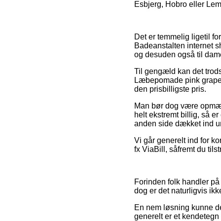
Esbjerg, Hobro eller Lemvi
Det er temmelig ligetil f
Badeanstalten internet sh
og desuden også til dame
Til gengæld kan det trods
Læbepomade pink grapefru
den prisbilligste pris.
Man bør dog være opmærks
helt ekstremt billig, så e
anden side dækket ind un
Vi går generelt ind for k
fx ViaBill, såfremt du til
Forinden folk handler på
dog er det naturligvis ikk
En nem løsning kunne der
generelt er et kendetegn f