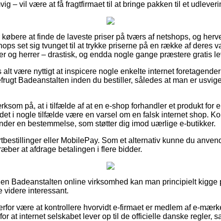
g – vil være at få fragtfirmaet til at bringe pakken til et udlever
or købere at finde de laveste priser på tværs af netshops, og herv
ops set sig tvunget til at trykke priserne på en række af deres va
r og herrer – drastisk, og endda nogle gange præstere gratis le
 alt være nyttigt at inspicere nogle enkelte internet foretagender
gt Badeanstalten inden du bestiller, således at man er usvigel
om på, at i tilfælde af at en e-shop forhandler et produkt for 
r det i nogle tilfælde være en varsel om en falsk internet shop. K
der en bestemmelse, som støtter dig imod uærlige e-butikker.
ortbestillinger eller MobilePay. Som et alternativ kunne du anve
stræber at afdrage betalingen i flere bidder.
 en Badeanstalten online virksomhed kan man principielt kigge 
e videre interessant.
for være at kontrollere hvorvidt e-firmaet er medlem af e-mærk
or at internet selskabet lever op til de officielle danske regler, 