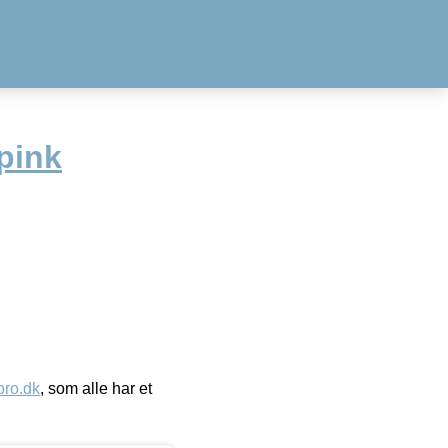
pink
ro.dk
, som alle har et