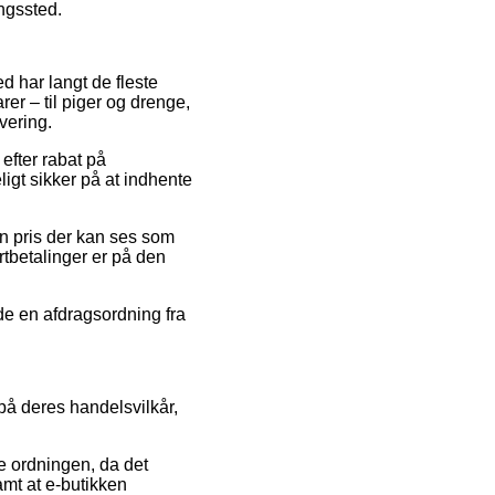
ingssted.
ed har langt de fleste
rer – til piger og drenge,
vering.
 efter rabat på
igt sikker på at indhente
en pris der kan ses som
ortbetalinger er på den
nde en afdragsordning fra
på deres handelsvilkår,
e ordningen, da det
samt at e-butikken