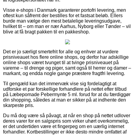
Visse e-shops i Danmark garanterer portofri levering, men
oftest kun såfremt der bestilles for et fastsat beløb. Ellers
burde man vælge den mest betalelige leveringsudgave,
hvilket tit – om man er nær Aarhus, Nyborg eller Tønder – vil
blive at få bragt pakken til en pakkeshop.
Det er jo særligt smertefrit for alle og enhver at vurdere
prisniveauet hos flere online shops, og derfor har adskillige
online shops været tvunget til at tvinge prisniveauet på
varerne – til drenge og piger, samt også til herrer og damer –
markant, og endda nogle gange præstere fragtfri levering.
Til gengæld kan det immervæk vise sig fordelagtigt at
udforske et par forskellige forhandlere på nettet efter tilbud
på Læbepomade Pebermynte 5 ml. forud for at du færdiggør
din shopping, således at man er sikker på at indhente den
skarpeste pris.
Du må dog være så påvagt, at når en shop på nettet udlover
deres varer for en salgspris som virker uhørt overkommelig,
er det undertiden være et fingerpeg om en uærlig internet
forhandler. Kortbestillinger er ikke desto mindre omfattet af