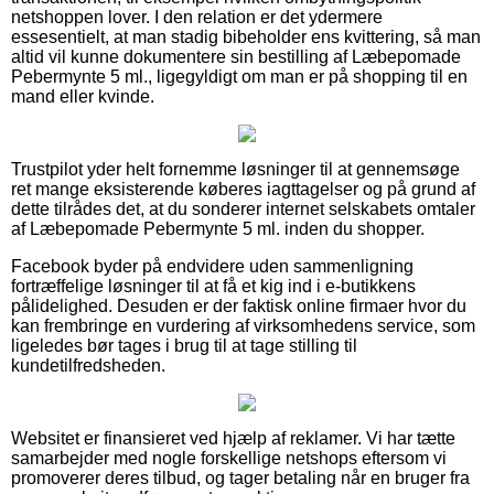
netshoppen lover. I den relation er det ydermere
essesentielt, at man stadig bibeholder ens kvittering, så man
altid vil kunne dokumentere sin bestilling af Læbepomade
Pebermynte 5 ml., ligegyldigt om man er på shopping til en
mand eller kvinde.
Trustpilot yder helt fornemme løsninger til at gennemsøge
ret mange eksisterende køberes iagttagelser og på grund af
dette tilrådes det, at du sonderer internet selskabets omtaler
af Læbepomade Pebermynte 5 ml. inden du shopper.
Facebook byder på endvidere uden sammenligning
fortræffelige løsninger til at få et kig ind i e-butikkens
pålidelighed. Desuden er der faktisk online firmaer hvor du
kan frembringe en vurdering af virksomhedens service, som
ligeledes bør tages i brug til at tage stilling til
kundetilfredsheden.
Websitet er finansieret ved hjælp af reklamer. Vi har tætte
samarbejder med nogle forskellige netshops eftersom vi
promoverer deres tilbud, og tager betaling når en bruger fra