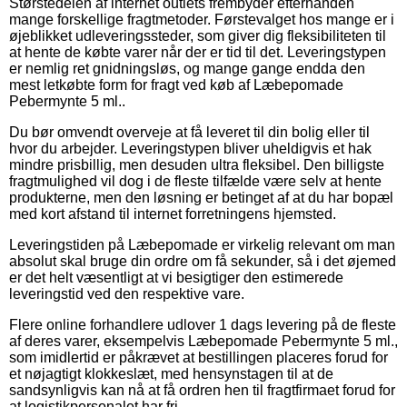
Størstedelen af internet outlets frembyder efterhånden
mange forskellige fragtmetoder. Førstevalget hos mange er i
øjeblikket udleveringssteder, som giver dig fleksibiliteten til
at hente de købte varer når der er tid til det. Leveringstypen
er nemlig ret gnidningsløs, og mange gange endda den
mest letkøbte form for fragt ved køb af Læbepomade
Pebermynte 5 ml..
Du bør omvendt overveje at få leveret til din bolig eller til
hvor du arbejder. Leveringstypen bliver uheldigvis et hak
mindre prisbillig, men desuden ultra fleksibel. Den billigste
fragtmulighed vil dog i de fleste tilfælde være selv at hente
produkterne, men den løsning er betinget af at du har bopæl
med kort afstand til internet forretningens hjemsted.
Leveringstiden på Læbepomade er virkelig relevant om man
absolut skal bruge din ordre om få sekunder, så i det øjemed
er det helt væsentligt at vi besigtiger den estimerede
leveringstid ved den respektive vare.
Flere online forhandlere udlover 1 dags levering på de fleste
af deres varer, eksempelvis Læbepomade Pebermynte 5 ml.,
som imidlertid er påkrævet at bestillingen placeres forud for
et nøjagtigt klokkeslæt, med hensynstagen til at de
sandsynligvis kan nå at få ordren hen til fragtfirmaet forud for
at logistikpersonalet har fri.