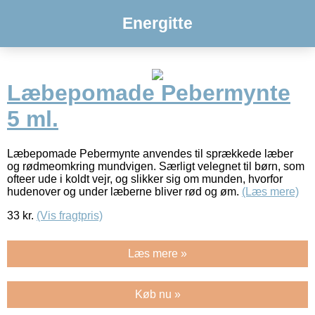
Energitte
Læbepomade Pebermynte
5 ml.
Læbepomade Pebermynte anvendes til sprækkede læber
og rødmeomkring mundvigen. Særligt velegnet til børn, som
ofteer ude i koldt vejr, og slikker sig om munden, hvorfor
hudenover og under læberne bliver rød og øm.
(Læs mere)
33
kr.
(Vis fragtpris)
Læs mere »
Køb nu »