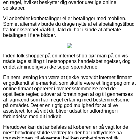
en regel, hvilket beskytter dig overfor uærlige online
selskaber.
Vi anbefaler kortbetalinger eller betalinger med mobilen.
Som et alternativ burde du drage nytte af et afbetalingstilbud
fra for eksempel ViaBill, ifald du har i sinde at afbetale
betalingen i flere bidder.
Inden folk shopper på en internet shop bør man på en vis
måde tage stilling til netshoppens handelsbetingelser, dog
er det almindeligvis ikke super spændende.
En nem løsning kan være at tjekke hvorvidt internet firmaet
er godkendt af e-mærket, som skulle være et fingerpeg om at
online firmaet opererer i overensstemmelse med de
opstillede regler, udover at forretningen af og til gennemses
af fagmænd som har meget erfaring med bestemmelserne
på området. Det er en rigtig god mulighed for at blive
assisteret, for så vidt du bliver udsat for udfordringer i
forbindelse med dit indkøb.
Herudover kan det anbefales at køberen er på vagt for de
mest betydningsfulde vedtægter der har indflydelse på
transaktionen, til eksempel hvilken ombytningspolitik