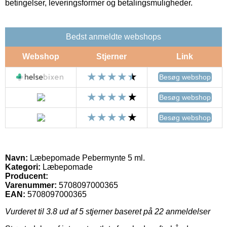
betingelser, leveringsformer og betalingsmuligheder.
Bedst anmeldte webshops
Webshop
Stjerner
Link
Besøg webshop
Besøg webshop
Besøg webshop
Navn:
Læbepomade Pebermynte 5 ml.
Kategori:
Læbepomade
Producent:
Varenummer:
5708097000365
EAN:
5708097000365
Vurderet til
3.8
ud af 5 stjerner baseret på
22
anmeldelser