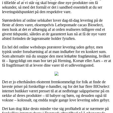
i tilfælde af at vi står og skal bruge dine nye produkter om få
sekunder, så med det formål er det i sandhed essentielt at du ser
leveringstidspunktet på den respektive vare.
Størstedelen af online selskaber lover dag-til-dag levering på de
fleste af deres varer, eksempelvis Læbepomade cacao Bioselect,
men husk at det er afhængig af at orden realiseres tidligere end et
givent tidspunkt, således at de garanteret kan nå at få de nye varer
afsted forinden de lageransatte holder fyraften.
En hel del online webshops præsterer levering uden gebyr, men
typisk under forudsætning af at man indkøber for en konkret sum.
Som alternativ må du snuppe den mest letkøbte fragtløsning, hvilket
tit – ligegyldigt om man bor tæt på Herning, Korsør eller Aars – er at
få fragtfirmaet til at levere dine varer til et udleveringssted.
Det er jo efterhånden ekstremt fremkommeligt for folk at finde de
laveste priser på forskellige e-handler, og for det har flere BIOselect
internet butikker været presset til at at nedbringe salgspriserne på en
række af deres produkter – til babyer og børn, og desuden også til
voksne – kolossalt, og endda nogle gange love levering uden gebyr.
Det kan dog ikke desto mindre vise sig profitabelt at se nærmere på