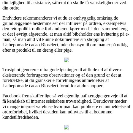
din lejlighed til assistance, såfremt du skulle få vanskeligheder ved
din ordre.
Endvidere rekommanderer vi at du er omhyggelig omkring de
grundlæggende bestemmelser der influerer på ordren, eksempelvis
den returpolitik online forhandleren kører med. I den sammenhæng
er det i øvrigt afgørende, at man altid bibeholder ens kvittering på e-
mail, så man altid vil kunne dokumentere sin shopping af
Læbepomade cacao Bioselect, uden hensyn til om man er på udkig
efter et produkt til en dreng eller pige.
Trustpilot genererer ultra gode løsninger til at finde ud af diverse
eksisterende forbrugeres observationer og af den grund er det at
foretrække, at du gransker e-forretningens anmeldelser af
Læbepomade cacao Bioselect forud for at du shopper.
Facebook fremskaffer lige så vel egentlig uafhængige genveje til at
få kendskab til internet selskabets troværdighed. Derudover møder
vi mange internet varehuse hvor man kan publicere en anmeldelse af
ordreforløbet, hvilket desuden kan udnyttes til at bedømme
kundetilfredsheden.