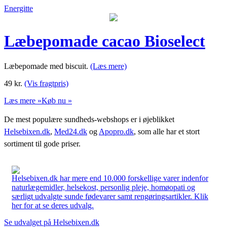
Energitte
Læbepomade cacao Bioselect
Læbepomade med biscuit.
(Læs mere)
49
kr.
(Vis fragtpris)
Læs mere »
Køb nu »
De mest populære sundheds-webshops er i øjeblikket
Helsebixen.dk
,
Med24.dk
og
Apopro.dk
, som alle har et stort
sortiment til gode priser.
Helsebixen.dk har mere end 10.000 forskellige varer indenfor
naturlægemidler, helsekost, personlig pleje, homøopati og
særligt udvalgte sunde fødevarer samt rengøringsartikler. Klik
her for at se deres udvalg.
Se udvalget på Helsebixen.dk