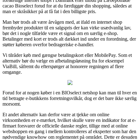
forskellige internet shops i Danmark efter tilbud på Læbepomade
cacao Bioselect forud for at du færdiggør din shopping, således at
man er skråsikker på at få fat i den billigste pris.
Man bør trods alt være årvågen med, at ifald en internet shop
frembyder produkter til en salgspris der kan virke usædvanlig lav,
bør det i nogle tilfælde være et signal om en uærlig e-shop.
Betalinger med kort er trods alt dækket ind under en forordning, der
støtter køberen overfor bedrageriske e-handler.
Vi tilråder køb med gængse betalingskort eller MobilePay. Som et
alternativ bør du vælge en afbetalingsløsning fra for eksempel
ViaBill, såfremt du efterspørger at honorere regningen af flere
omgange.
Forud for at nogen køber i en BIOselect netshop kan man til hver en
tid betragte e-butikkens forretningsvilkår, dog er det bare ikke særlig
morsomt.
Et andet alternativ kan derfor være at tjekke om online
virksomheden er e-mærket, hvilket skulle være en indikator for at e-
firmaet forsvarer de officielle danske regler, tillige med at online
webshoppen en gang i mellem kontrolleres af eksperter som har den
nødvendige knowhow om reglementet på området. Dette er desuden