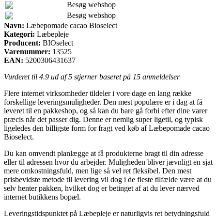
Besøg webshop
Besøg webshop
Navn:
Læbepomade cacao Bioselect
Kategori:
Læbepleje
Producent:
BIOselect
Varenummer:
13525
EAN:
5200306431637
Vurderet til
4.9
ud af 5 stjerner baseret på
15
anmeldelser
Flere internet virksomheder tildeler i vore dage en lang række
forskellige leveringsmuligheder. Den mest populære er i dag at få
leveret til en pakkeshop, og så kan du bare gå forbi efter dine varer
præcis når det passer dig. Denne er nemlig super ligetil, og typisk
ligeledes den billigste form for fragt ved køb af Læbepomade cacao
Bioselect.
Du kan omvendt planlægge at få produkterne bragt til din adresse
eller til adressen hvor du arbejder. Muligheden bliver jævnligt en sjat
mere omkostningsfuld, men lige så vel ret fleksibel. Den mest
prisbevidste metode til levering vil dog i de fleste tilfælde være at du
selv henter pakken, hvilket dog er betinget af at du lever nærved
internet butikkens bopæl.
Leveringstidspunktet på Læbepleje er naturligvis ret betydningsfuld