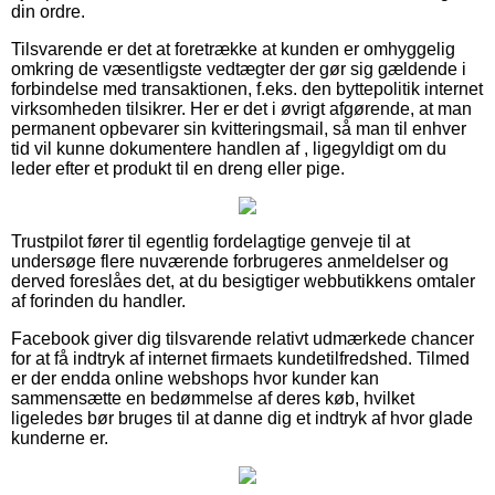
din ordre.
Tilsvarende er det at foretrække at kunden er omhyggelig
omkring de væsentligste vedtægter der gør sig gældende i
forbindelse med transaktionen, f.eks. den byttepolitik internet
virksomheden tilsikrer. Her er det i øvrigt afgørende, at man
permanent opbevarer sin kvitteringsmail, så man til enhver
tid vil kunne dokumentere handlen af , ligegyldigt om du
leder efter et produkt til en dreng eller pige.
Trustpilot fører til egentlig fordelagtige genveje til at
undersøge flere nuværende forbrugeres anmeldelser og
derved foreslåes det, at du besigtiger webbutikkens omtaler
af forinden du handler.
Facebook giver dig tilsvarende relativt udmærkede chancer
for at få indtryk af internet firmaets kundetilfredshed. Tilmed
er der endda online webshops hvor kunder kan
sammensætte en bedømmelse af deres køb, hvilket
ligeledes bør bruges til at danne dig et indtryk af hvor glade
kunderne er.