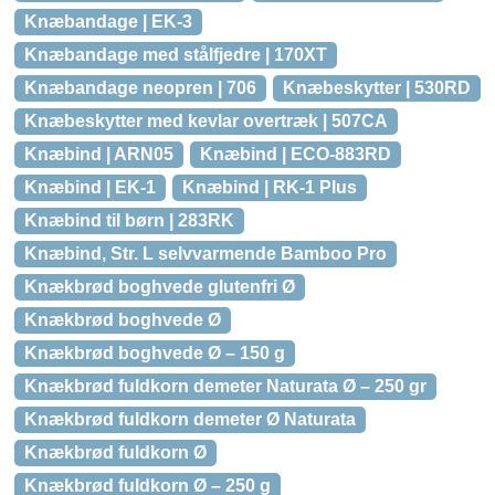
Knæbandage | EK-3
Knæbandage med stålfjedre | 170XT
Knæbandage neopren | 706
Knæbeskytter | 530RD
Knæbeskytter med kevlar overtræk | 507CA
Knæbind | ARN05
Knæbind | ECO-883RD
Knæbind | EK-1
Knæbind | RK-1 Plus
Knæbind til børn | 283RK
Knæbind, Str. L selvvarmende Bamboo Pro
Knækbrød boghvede glutenfri Ø
Knækbrød boghvede Ø
Knækbrød boghvede Ø – 150 g
Knækbrød fuldkorn demeter Naturata Ø – 250 gr
Knækbrød fuldkorn demeter Ø Naturata
Knækbrød fuldkorn Ø
Knækbrød fuldkorn Ø – 250 g