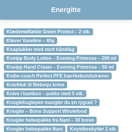
Energitte
Klædemølfælde Green Protect – 2 stk.
Kløver Vaseline – 40g
Knaplukker med stort håndtag
Kneipp Body Lotion – Evening Primrose – 200 ml
Kneipp Hand Cream – Evening Primrose – 50 ml
Knibe-coach Perfect PFE bærrkebundstræner
Knivblok til Webequ knive
Knive i bambus – pakke med 5 stk.
Knoglekuglepen mangler du en rygrad ?
Knogler – Bone Support Wholefood
Knogler helsepakke fra Nani – 30 breve
Knogler helsepakke Nani
Knystbeskytter 2 stk