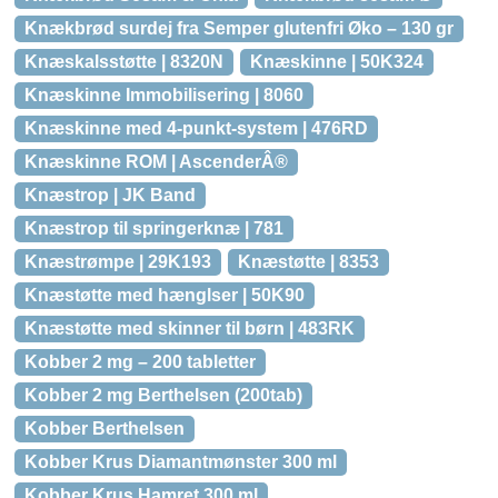
Knækbrød surdej fra Semper glutenfri Øko – 130 gr
Knæskalsstøtte | 8320N
Knæskinne | 50K324
Knæskinne Immobilisering | 8060
Knæskinne med 4-punkt-system | 476RD
Knæskinne ROM | AscenderÂ®
Knæstrop | JK Band
Knæstrop til springerknæ | 781
Knæstrømpe | 29K193
Knæstøtte | 8353
Knæstøtte med hænglser | 50K90
Knæstøtte med skinner til børn | 483RK
Kobber 2 mg – 200 tabletter
Kobber 2 mg Berthelsen (200tab)
Kobber Berthelsen
Kobber Krus Diamantmønster 300 ml
Kobber Krus Hamret 300 ml