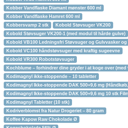
Kobber Vandflaske Diamant mønster 600 ml
Kobber Vandflaske Hamret 600 ml
Kobbersvamp 2 stk
Kobold Støvsuger VK200
Kobold Støvsuger VK200-1 (med modul til hårde gulve)
Kobold VB100 Ledningsfri Støvsuger og Gulvvasker og e
Kobold VC100 håndstøvsuger med kraftig sugeevne
Kobold VR300 Robotstøvsuger
Kochblume – forhindrer dine gryder i at koge over (med v
Kodimagnyl ikke-stoppende – 10 tabletter
Kodimagnyl Ikke-stoppende DAK 500+9,6 mg (Håndkøb, ap
Kodimagnyl Ikke-stoppende DAK 500+9,6 mg 10 stk Filmo
Kodimagnyl Tabletter (10 stk)
Kodriverblomst fra Natur Drogeriet – 80 gram
Koffee Kapow Raw Chokolade Ø
Kogechokolade 56% Ø