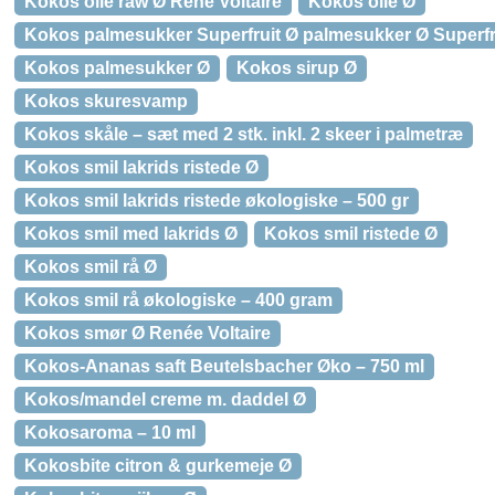
Kokos olie raw Ø René Voltaire
Kokos olie Ø
Kokos palmesukker Superfruit Ø palmesukker Ø Superfr
Kokos palmesukker Ø
Kokos sirup Ø
Kokos skuresvamp
Kokos skåle – sæt med 2 stk. inkl. 2 skeer i palmetræ
Kokos smil lakrids ristede Ø
Kokos smil lakrids ristede økologiske – 500 gr
Kokos smil med lakrids Ø
Kokos smil ristede Ø
Kokos smil rå Ø
Kokos smil rå økologiske – 400 gram
Kokos smør Ø Renée Voltaire
Kokos-Ananas saft Beutelsbacher Øko – 750 ml
Kokos/mandel creme m. daddel Ø
Kokosaroma – 10 ml
Kokosbite citron & gurkemeje Ø