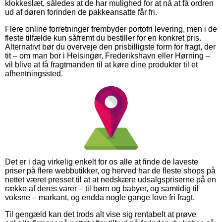
klokkeslæt, således at de har mulighed for at nå at få ordren
ud af døren forinden de pakkeansatte får fri.
Flere online forretninger frembyder portofri levering, men i de
fleste tilfælde kun såfremt du bestiller for en konkret pris.
Alternativt bør du overveje den prisbilligste form for fragt, der
tit – om man bor i Helsingør, Frederikshavn eller Hørning –
vil blive at få fragtmanden til at køre dine produkter til et
afhentningssted.
Det er i dag virkelig enkelt for os alle at finde de laveste
priser på flere webbutikker, og herved har de fleste shops på
nettet været presset til at at nedskære udsalgspriserne på en
række af deres varer – til børn og babyer, og samtidig til
voksne – markant, og endda nogle gange love fri fragt.
Til gengæld kan det trods alt vise sig rentabelt at prøve