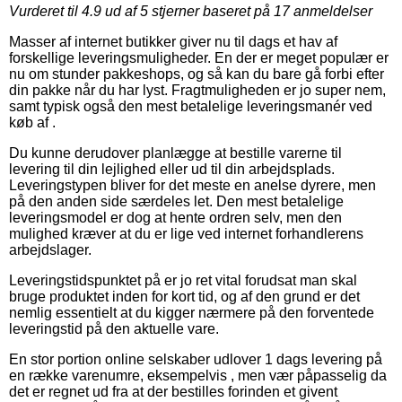
Vurderet til
4.9
ud af 5 stjerner baseret på
17
anmeldelser
Masser af internet butikker giver nu til dags et hav af
forskellige leveringsmuligheder. En der er meget populær er
nu om stunder pakkeshops, og så kan du bare gå forbi efter
din pakke når du har lyst. Fragtmuligheden er jo super nem,
samt typisk også den mest betalelige leveringsmanér ved
køb af .
Du kunne derudover planlægge at bestille varerne til
levering til din lejlighed eller ud til din arbejdsplads.
Leveringstypen bliver for det meste en anelse dyrere, men
på den anden side særdeles let. Den mest betalelige
leveringsmodel er dog at hente ordren selv, men den
mulighed kræver at du er lige ved internet forhandlerens
arbejdslager.
Leveringstidspunktet på er jo ret vital forudsat man skal
bruge produktet inden for kort tid, og af den grund er det
nemlig essentielt at du kigger nærmere på den forventede
leveringstid på den aktuelle vare.
En stor portion online selskaber udlover 1 dags levering på
en række varenumre, eksempelvis , men vær påpasselig da
det er regnet ud fra at der bestilles forinden et givent