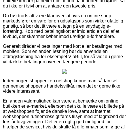
enkelte firmaer på nettet efter tilbud på forinden du køber, så
du ikke er i tvivl om at antage den laveste pris.
Du bør trods alt være klar over, at hvis en online shop
markedsfører en vare for en udsalgspris som virker ufattelig
gunstig, så bør det tit være et tegn på en snydagtig e-
forretning. Køb med betalingskort er imidlertid en del af et
lovbud, der skærmer køber imod uærlige e-forhandlere.
Generelt tilråder vi betalinger med kort eller betalinger med
mobilen. Som en anden løsning bør du anvende en
afdragsløsning fra for eksempel ViaBill, for så vidt du gerne
vil dække betalingen over en længere periode.
Inden nogen shopper i en netshop kunne man sådan set
gennemse shoppens handelsvilkår, men det er gerne ikke
videre interessant.
En anden valgmulighed kan være at bemærke om online
butikken er e-mærket, eftersom det skulle være et billede på
at webshoppen føjer de danske love, samt at internet
webshoppen rutinemæssigt føres tilsyn med af fagmænd der
forstår lovgivningen. Det er en rigtig god mulighed for
hjælpende service, hvis du skulle få dilemmaer som følge af