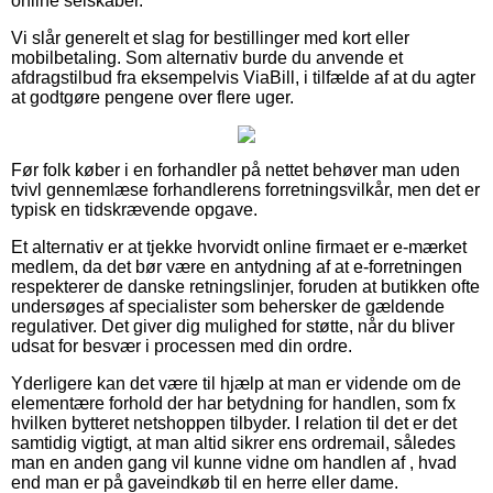
online selskaber.
Vi slår generelt et slag for bestillinger med kort eller
mobilbetaling. Som alternativ burde du anvende et
afdragstilbud fra eksempelvis ViaBill, i tilfælde af at du agter
at godtgøre pengene over flere uger.
Før folk køber i en forhandler på nettet behøver man uden
tvivl gennemlæse forhandlerens forretningsvilkår, men det er
typisk en tidskrævende opgave.
Et alternativ er at tjekke hvorvidt online firmaet er e-mærket
medlem, da det bør være en antydning af at e-forretningen
respekterer de danske retningslinjer, foruden at butikken ofte
undersøges af specialister som behersker de gældende
regulativer. Det giver dig mulighed for støtte, når du bliver
udsat for besvær i processen med din ordre.
Yderligere kan det være til hjælp at man er vidende om de
elementære forhold der har betydning for handlen, som fx
hvilken bytteret netshoppen tilbyder. I relation til det er det
samtidig vigtigt, at man altid sikrer ens ordremail, således
man en anden gang vil kunne vidne om handlen af , hvad
end man er på gaveindkøb til en herre eller dame.