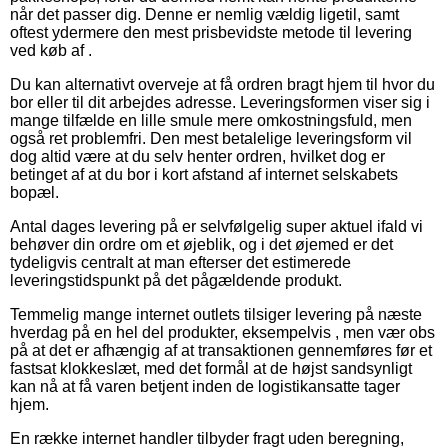
når det passer dig. Denne er nemlig vældig ligetil, samt
oftest ydermere den mest prisbevidste metode til levering
ved køb af .
Du kan alternativt overveje at få ordren bragt hjem til hvor du
bor eller til dit arbejdes adresse. Leveringsformen viser sig i
mange tilfælde en lille smule mere omkostningsfuld, men
også ret problemfri. Den mest betalelige leveringsform vil
dog altid være at du selv henter ordren, hvilket dog er
betinget af at du bor i kort afstand af internet selskabets
bopæl.
Antal dages levering på er selvfølgelig super aktuel ifald vi
behøver din ordre om et øjeblik, og i det øjemed er det
tydeligvis centralt at man efterser det estimerede
leveringstidspunkt på det pågældende produkt.
Temmelig mange internet outlets tilsiger levering på næste
hverdag på en hel del produkter, eksempelvis , men vær obs
på at det er afhængig af at transaktionen gennemføres før et
fastsat klokkeslæt, med det formål at de højst sandsynligt
kan nå at få varen betjent inden de logistikansatte tager
hjem.
En række internet handler tilbyder fragt uden beregning,