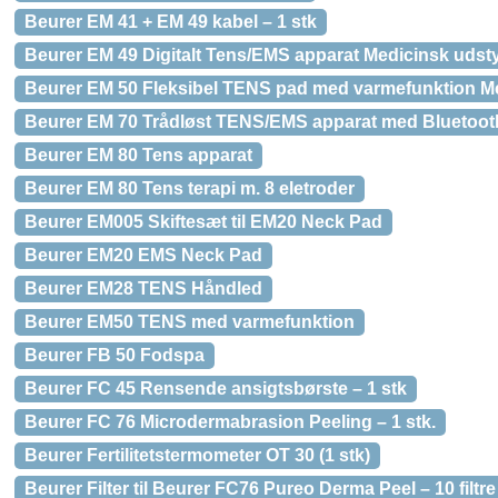
Beurer EM 41 + EM 49 kabel – 1 stk
Beurer EM 49 Digitalt Tens/EMS apparat Medicinsk udsty
Beurer EM 50 Fleksibel TENS pad med varmefunktion Me
Beurer EM 70 Trådløst TENS/EMS apparat med Bluetooth
Beurer EM 80 Tens apparat
Beurer EM 80 Tens terapi m. 8 eletroder
Beurer EM005 Skiftesæt til EM20 Neck Pad
Beurer EM20 EMS Neck Pad
Beurer EM28 TENS Håndled
Beurer EM50 TENS med varmefunktion
Beurer FB 50 Fodspa
Beurer FC 45 Rensende ansigtsbørste – 1 stk
Beurer FC 76 Microdermabrasion Peeling – 1 stk.
Beurer Fertilitetstermometer OT 30 (1 stk)
Beurer Filter til Beurer FC76 Pureo Derma Peel – 10 filtre