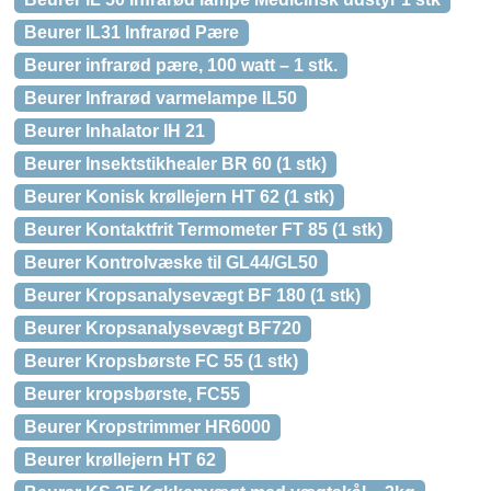
Beurer IL31 Infrarød Pære
Beurer infrarød pære, 100 watt – 1 stk.
Beurer Infrarød varmelampe IL50
Beurer Inhalator IH 21
Beurer Insektstikhealer BR 60 (1 stk)
Beurer Konisk krøllejern HT 62 (1 stk)
Beurer Kontaktfrit Termometer FT 85 (1 stk)
Beurer Kontrolvæske til GL44/GL50
Beurer Kropsanalysevægt BF 180 (1 stk)
Beurer Kropsanalysevægt BF720
Beurer Kropsbørste FC 55 (1 stk)
Beurer kropsbørste, FC55
Beurer Kropstrimmer HR6000
Beurer krøllejern HT 62