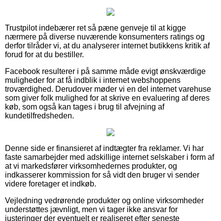
Trustpilot indebærer ret så pæne genveje til at kigge
nærmere på diverse nuværende konsumenters ratings og
derfor tilråder vi, at du analyserer internet butikkens kritik af
forud for at du bestiller.
Facebook resulterer i på samme måde evigt ønskværdige
muligheder for at få indblik i internet webshoppens
troværdighed. Derudover møder vi en del internet varehuse
som giver folk mulighed for at skrive en evaluering af deres
køb, som også kan tages i brug til afvejning af
kundetilfredsheden.
Denne side er finansieret af indtægter fra reklamer. Vi har
faste samarbejder med adskillige internet selskaber i form af
at vi markedsfører virksomhedernes produkter, og
indkasserer kommission for så vidt den bruger vi sender
videre foretager et indkøb.
Vejledning vedrørende produkter og online virksomheder
understøttes jævnligt, men vi tager ikke ansvar for
justeringer der eventuelt er realiseret efter seneste