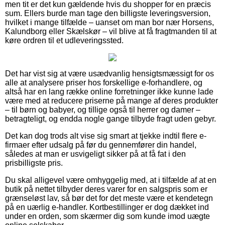
men tit er det kun gældende hvis du shopper for en præcis
sum. Ellers burde man tage den billigste leveringsversion,
hvilket i mange tilfælde – uanset om man bor nær Horsens,
Kalundborg eller Skælskør – vil blive at få fragtmanden til at
køre ordren til et udleveringssted.
Det har vist sig at være usædvanlig hensigtsmæssigt for os
alle at analysere priser hos forskellige e-forhandlere, og
altså har en lang række online forretninger ikke kunne lade
være med at reducere priserne på mange af deres produkter
– til børn og babyer, og tillige også til herrer og damer –
betragteligt, og endda nogle gange tilbyde fragt uden gebyr.
Det kan dog trods alt vise sig smart at tjekke indtil flere e-
firmaer efter udsalg på før du gennemfører din handel,
således at man er usvigeligt sikker på at få fat i den
prisbilligste pris.
Du skal alligevel være omhyggelig med, at i tilfælde af at en
butik på nettet tilbyder deres varer for en salgspris som er
grænseløst lav, så bør det for det meste være et kendetegn
på en uærlig e-handler. Kortbestillinger er dog dækket ind
under en orden, som skærmer dig som kunde imod uægte