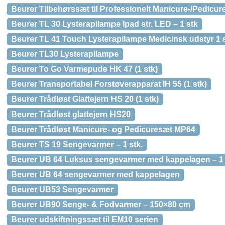
Beurer Tilbehørssæt til Professionelt Manicure-/Pedicur
Beurer TL 30 Lysterapilampe Ipad str. LED – 1 stk
Beurer TL 41 Touch Lysterapilampe Medicinsk udstyr 1 
Beurer TL30 Lysterapilampe
Beurer To Go Varmepude HK 47 (1 stk)
Beurer Transportabel Forstøverapparat IH 55 (1 stk)
Beurer Trådløst Glattejern HS 20 (1 stk)
Beurer Trådløst glattejern HS20
Beurer Trådløst Manicure- og Pedicuresæt MP64
Beurer TS 19 Sengevarmer – 1 stk.
Beurer UB 64 Luksus sengevarmer med kappelagen – 1 
Beurer UB 64 sengevarmer med kappelagen
Beurer UB53 Sengevarmer
Beurer UB90 Senge- & Fodvarmer – 150×80 cm
Beurer udskiftningssæt til EM10 serien