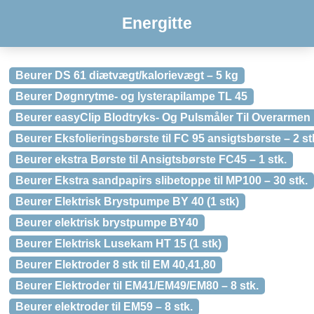
Energitte
Beurer DS 61 diætvægt/kalorievægt – 5 kg
Beurer Døgnrytme- og lysterapilampe TL 45
Beurer easyClip Blodtryks- Og Pulsmåler Til Overarmen 
Beurer Eksfolieringsbørste til FC 95 ansigtsbørste – 2 st
Beurer ekstra Børste til Ansigtsbørste FC45 – 1 stk.
Beurer Ekstra sandpapirs slibetoppe til MP100 – 30 stk.
Beurer Elektrisk Brystpumpe BY 40 (1 stk)
Beurer elektrisk brystpumpe BY40
Beurer Elektrisk Lusekam HT 15 (1 stk)
Beurer Elektroder 8 stk til EM 40,41,80
Beurer Elektroder til EM41/EM49/EM80 – 8 stk.
Beurer elektroder til EM59 – 8 stk.