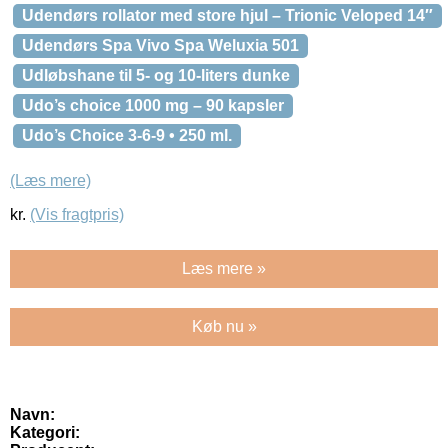
Udendørs rollator med store hjul – Trionic Veloped 14″
Udendørs Spa Vivo Spa Weluxia 501
Udløbshane til 5- og 10-liters dunke
Udo’s choice 1000 mg – 90 kapsler
Udo’s Choice 3-6-9 • 250 ml.
(Læs mere)
kr.
(Vis fragtpris)
Læs mere »
Køb nu »
Navn:
Kategori: