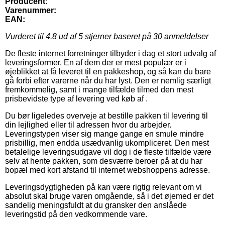
Producent:
Varenummer:
EAN:
Vurderet til
4.8
ud af 5 stjerner baseret på
30
anmeldelser
De fleste internet forretninger tilbyder i dag et stort udvalg af
leveringsformer. En af dem der er mest populær er i
øjeblikket at få leveret til en pakkeshop, og så kan du bare
gå forbi efter varerne når du har lyst. Den er nemlig særligt
fremkommelig, samt i mange tilfælde tilmed den mest
prisbevidste type af levering ved køb af .
Du bør ligeledes overveje at bestille pakken til levering til
din lejlighed eller til adressen hvor du arbejder.
Leveringstypen viser sig mange gange en smule mindre
prisbillig, men endda usædvanlig ukompliceret. Den mest
betalelige leveringsudgave vil dog i de fleste tilfælde være
selv at hente pakken, som desværre beroer på at du har
bopæl med kort afstand til internet webshoppens adresse.
Leveringsdygtigheden på kan være rigtig relevant om vi
absolut skal bruge varen omgående, så i det øjemed er det
sandelig meningsfuldt at du gransker den anslåede
leveringstid på den vedkommende vare.