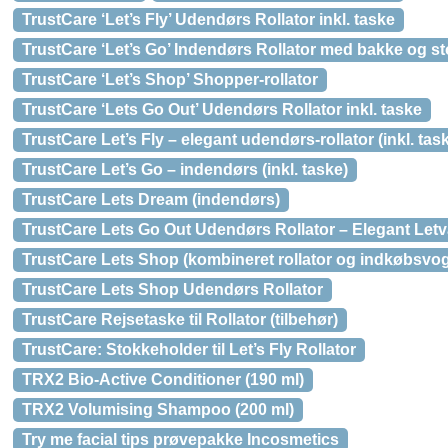
TrustCare ‘Let’s Fly’ Udendørs Rollator inkl. taske
TrustCare ‘Let’s Go’ Indendørs Rollator med bakke og st
TrustCare ‘Let’s Shop’ Shopper-rollator
TrustCare ‘Lets Go Out’ Udendørs Rollator inkl. taske
TrustCare Let’s Fly – elegant udendørs-rollator (inkl. tas
TrustCare Let’s Go – indendørs (inkl. taske)
TrustCare Lets Dream (indendørs)
TrustCare Lets Go Out Udendørs Rollator – Elegant Letv
TrustCare Lets Shop (kombineret rollator og indkøbsvo
TrustCare Lets Shop Udendørs Rollator
TrustCare Rejsetaske til Rollator (tilbehør)
TrustCare: Stokkeholder til Let’s Fly Rollator
TRX2 Bio-Active Conditioner (190 ml)
TRX2 Volumising Shampoo (200 ml)
Try me facial tips prøvepakke Incosmetics