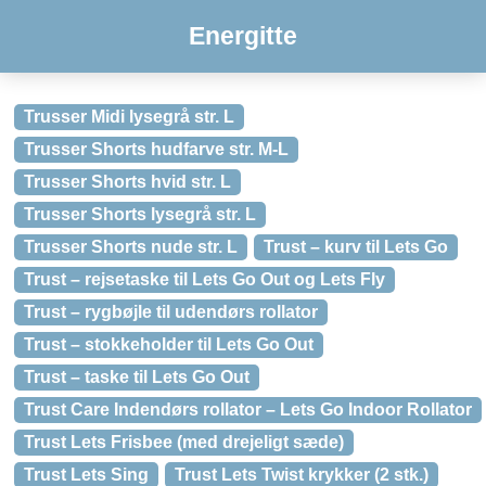
Energitte
Trusser Midi lysegrå str. L
Trusser Shorts hudfarve str. M-L
Trusser Shorts hvid str. L
Trusser Shorts lysegrå str. L
Trusser Shorts nude str. L
Trust – kurv til Lets Go
Trust – rejsetaske til Lets Go Out og Lets Fly
Trust – rygbøjle til udendørs rollator
Trust – stokkeholder til Lets Go Out
Trust – taske til Lets Go Out
Trust Care Indendørs rollator – Lets Go Indoor Rollator
Trust Lets Frisbee (med drejeligt sæde)
Trust Lets Sing
Trust Lets Twist krykker (2 stk.)