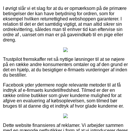
I øvrigt slår vi et slag for at du er opmærksom på de primære
betingelser der kan have betydning for ordren, som for
eksempel hvilken returrettighed webshoppen garanterer. I
relation til det er det samtidig vigtigt, at man altid sikrer sin
ordrekvittering, således man til enhver tid kan eftervise sin
ordre af , uanset om man er på gaveindkøb til en pige eller
dreng.
Trustpilot fremskaffer ret så nyttige løsninger til at se nøjere
på en række andre konsumenters omtaler og af den grund er
det en hjælp, at du besigtiger e-firmaets vurderinger af inden
du bestiller.
Facebook yder ydermere nogle relevante metoder til at få
indtryk af e-firmaets kundetilfredshed. Tilmed er der en
række online butikker som giver kunderne mulighed for at
afgive en evaluering af købsoplevelsen, som tilmed bør
bruges til at danne dig et indtryk af hvor glade kunderne er.
Dette website finansieres af reklamer. Vi arbejder sammen
med en mængde netbutikker i form af at vi introducerer deres