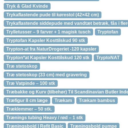
Tryk & Glad Kvinde
Trykaflastende pude til kørestol (42×42 cm)
Trykaflastende siddepude med vandtæt betræk, fås i fler
Trylletusser – 9 farver + 1 magisk tusch
Tryptofan
Tryptofan Kapsler Kosttilskud 90 stk
Trypton-at fra NaturDrogeriet -120 kapsler
Trypton*at Kapsler Kosttilskud 120 stk
TryptoNAT
Træ stetoskop
Træ stetoskop (33 cm) med gravering
Træ Vatpinde – 100 stk
Træbakke og Kurv (tilbehør) Til Scandinavian Butler Ind
Træfigur 8 cm læge
Trækam
Trækam bambus
Træklemmer – 50 stk.
Trænings tubing Heavy / rød – 1 stk
Træningsbold | Refit Basic
Træningsbold pumpe