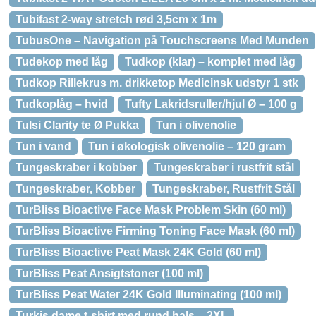
Tubifast 2-way stretch rød 3,5cm x 1m
TubusOne – Navigation på Touchscreens Med Munden
Tudekop med låg
Tudkop (klar) – komplet med låg
Tudkop Rillekrus m. drikketop Medicinsk udstyr 1 stk
Tudkoplåg – hvid
Tufty Lakridsruller/hjul Ø – 100 g
Tulsi Clarity te Ø Pukka
Tun i olivenolie
Tun i vand
Tun i økologisk olivenolie – 120 gram
Tungeskraber i kobber
Tungeskraber i rustfrit stål
Tungeskraber, Kobber
Tungeskraber, Rustfrit Stål
TurBliss Bioactive Face Mask Problem Skin (60 ml)
TurBliss Bioactive Firming Toning Face Mask (60 ml)
TurBliss Bioactive Peat Mask 24K Gold (60 ml)
TurBliss Peat Ansigtstoner (100 ml)
TurBliss Peat Water 24K Gold Illuminating (100 ml)
Turkis dame t-shirt med rund hals – 2XL