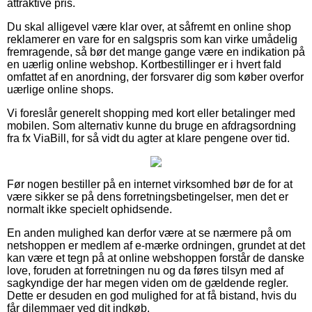
attraktive pris.
Du skal alligevel være klar over, at såfremt en online shop
reklamerer en vare for en salgspris som kan virke umådelig
fremragende, så bør det mange gange være en indikation på
en uærlig online webshop. Kortbestillinger er i hvert fald
omfattet af en anordning, der forsvarer dig som køber overfor
uærlige online shops.
Vi foreslår generelt shopping med kort eller betalinger med
mobilen. Som alternativ kunne du bruge en afdragsordning
fra fx ViaBill, for så vidt du agter at klare pengene over tid.
Før nogen bestiller på en internet virksomhed bør de for at
være sikker se på dens forretningsbetingelser, men det er
normalt ikke specielt ophidsende.
En anden mulighed kan derfor være at se nærmere på om
netshoppen er medlem af e-mærke ordningen, grundet at det
kan være et tegn på at online webshoppen forstår de danske
love, foruden at forretningen nu og da føres tilsyn med af
sagkyndige der har megen viden om de gældende regler.
Dette er desuden en god mulighed for at få bistand, hvis du
får dilemmaer ved dit indkøb.