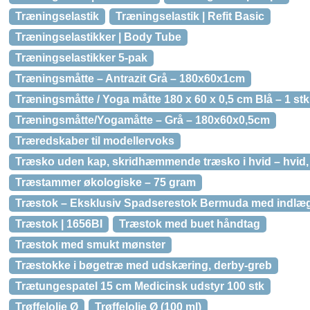
Træningselastik
Træningselastik | Refit Basic
Træningselastikker | Body Tube
Træningselastikker 5-pak
Træningsmåtte – Antrazit Grå – 180x60x1cm
Træningsmåtte / Yoga måtte 180 x 60 x 0,5 cm Blå – 1 stk
Træningsmåtte/Yogamåtte – Grå – 180x60x0,5cm
Træredskaber til modellervoks
Træsko uden kap, skridhæmmende træsko i hvid – hvid,
Træstammer økologiske – 75 gram
Træstok – Eksklusiv Spadserestok Bermuda med indlæg 
Træstok | 1656BI
Træstok med buet håndtag
Træstok med smukt mønster
Træstokke i bøgetræ med udskæring, derby-greb
Trætungespatel 15 cm Medicinsk udstyr 100 stk
Trøffelolie Ø
Trøffelolie Ø (100 ml)