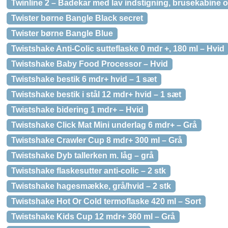
Twinline 2 – Badekar med lav indstigning, brusekabine og 
Twister børne Bangle Black secret
Twister børne Bangle Blue
Twistshake Anti-Colic sutteflaske 0 mdr +, 180 ml – Hvid
Twistshake Baby Food Processor – Hvid
Twistshake bestik 6 mdr+ hvid – 1 sæt
Twistshake bestik i stål 12 mdr+ hvid – 1 sæt
Twistshake bidering 1 mdr+ – Hvid
Twistshake Click Mat Mini underlag 6 mdr+ – Grå
Twistshake Crawler Cup 8 mdr+ 300 ml – Grå
Twistshake Dyb tallerken m. låg – grå
Twistshake flaskesutter anti-colic – 2 stk
Twistshake hagesmække, grå/hvid – 2 stk
Twistshake Hot Or Cold termoflaske 420 ml – Sort
Twistshake Kids Cup 12 mdr+ 360 ml – Grå