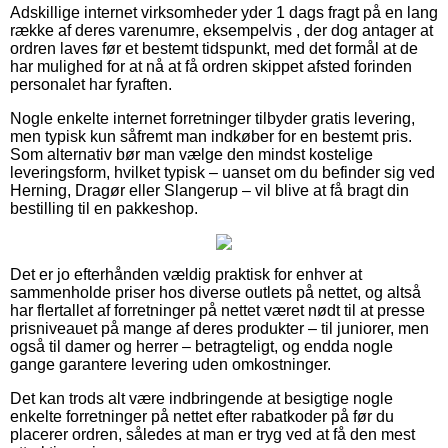
Adskillige internet virksomheder yder 1 dags fragt på en lang
række af deres varenumre, eksempelvis , der dog antager at
ordren laves før et bestemt tidspunkt, med det formål at de
har mulighed for at nå at få ordren skippet afsted forinden
personalet har fyraften.
Nogle enkelte internet forretninger tilbyder gratis levering,
men typisk kun såfremt man indkøber for en bestemt pris.
Som alternativ bør man vælge den mindst kostelige
leveringsform, hvilket typisk – uanset om du befinder sig ved
Herning, Dragør eller Slangerup – vil blive at få bragt din
bestilling til en pakkeshop.
Det er jo efterhånden vældig praktisk for enhver at
sammenholde priser hos diverse outlets på nettet, og altså
har flertallet af forretninger på nettet været nødt til at presse
prisniveauet på mange af deres produkter – til juniorer, men
også til damer og herrer – betragteligt, og endda nogle
gange garantere levering uden omkostninger.
Det kan trods alt være indbringende at besigtige nogle
enkelte forretninger på nettet efter rabatkoder på før du
placerer ordren, således at man er tryg ved at få den mest