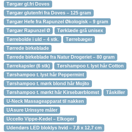
Tørgær gl.fri Doves
Tørgær glutenfri fra Doves – 125 gram
Tørgær Hefe fra Rapunzel Økologisk – 9 gram
Tørgær Rapunzel Ø
Tørklæde grå unisex
Tørrebolde i uld – 4 stk.
Tørrebæger
Tørrede birkeblade
Tørrede birkeblade fra Natur Drogeriet – 80 gram
Tørrekapsler (6 stk)
Tørshampoo t. lyst hår Cotton
Tørshampoo t. lyst hår Peppermint
Tørshampoo t. mørk blond hår Mojito
Tørshampoo t. mørkt hår Kirsebærblomst
Tåskiller
U-Neck Massageapparat til nakken
UAsure Urinsyre måler
Uccello Vippe-Kedel – Elkoger
Udendørs LED bloklys hvid – 7,8 x 12,7 cm