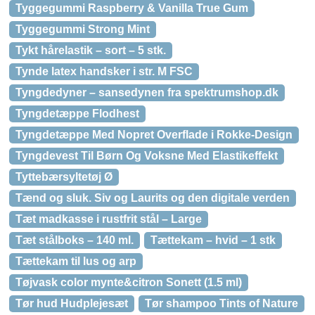
Tyggegummi Raspberry & Vanilla True Gum
Tyggegummi Strong Mint
Tykt hårelastik – sort – 5 stk.
Tynde latex handsker i str. M FSC
Tyngdedyner – sansedynen fra spektrumshop.dk
Tyngdetæppe Flodhest
Tyngdetæppe Med Nopret Overflade i Rokke-Design
Tyngdevest Til Børn Og Voksne Med Elastikeffekt
Tyttebærsyltetøj Ø
Tænd og sluk. Siv og Laurits og den digitale verden
Tæt madkasse i rustfrit stål – Large
Tæt stålboks – 140 ml.
Tættekam – hvid – 1 stk
Tættekam til lus og arp
Tøjvask color mynte&citron Sonett (1.5 ml)
Tør hud Hudplejesæt
Tør shampoo Tints of Nature