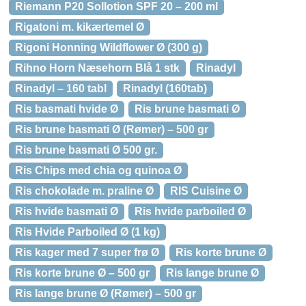
Riemann P20 Sollotion SPF 20 – 200 ml
Rigatoni m. kikærtemel Ø
Rigoni Honning Wildflower Ø (300 g)
Rihno Horn Næsehorn Blå 1 stk
Rinadyl
Rinadyl – 160 tabl
Rinadyl (160tab)
Ris basmati hvide Ø
Ris brune basmati Ø
Ris brune basmati Ø (Rømer) – 500 gr
Ris brune basmati Ø 500 gr.
Ris Chips med chia og quinoa Ø
Ris chokolade m. praline Ø
RIS Cuisine Ø
Ris hvide basmati Ø
Ris hvide parboiled Ø
Ris Hvide Parboiled Ø (1 kg)
Ris kager med 7 super frø Ø
Ris korte brune Ø
Ris korte brune Ø – 500 gr
Ris lange brune Ø
Ris lange brune Ø (Rømer) – 500 gr