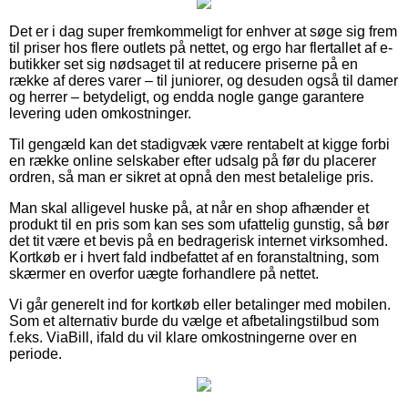
Det er i dag super fremkommeligt for enhver at søge sig frem
til priser hos flere outlets på nettet, og ergo har flertallet af e-
butikker set sig nødsaget til at reducere priserne på en
række af deres varer – til juniorer, og desuden også til damer
og herrer – betydeligt, og endda nogle gange garantere
levering uden omkostninger.
Til gengæld kan det stadigvæk være rentabelt at kigge forbi
en række online selskaber efter udsalg på før du placerer
ordren, så man er sikret at opnå den mest betalelige pris.
Man skal alligevel huske på, at når en shop afhænder et
produkt til en pris som kan ses som ufattelig gunstig, så bør
det tit være et bevis på en bedragerisk internet virksomhed.
Kortkøb er i hvert fald indbefattet af en foranstaltning, som
skærmer en overfor uægte forhandlere på nettet.
Vi går generelt ind for kortkøb eller betalinger med mobilen.
Som et alternativ burde du vælge et afbetalingstilbud som
f.eks. ViaBill, ifald du vil klare omkostningerne over en
periode.