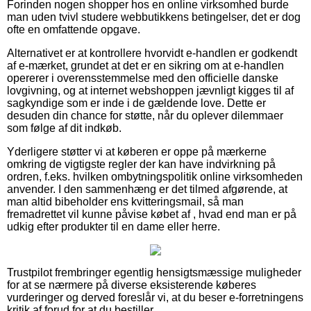
Forinden nogen shopper hos en online virksomhed burde
man uden tvivl studere webbutikkens betingelser, det er dog
ofte en omfattende opgave.
Alternativet er at kontrollere hvorvidt e-handlen er godkendt
af e-mærket, grundet at det er en sikring om at e-handlen
opererer i overensstemmelse med den officielle danske
lovgivning, og at internet webshoppen jævnligt kigges til af
sagkyndige som er inde i de gældende love. Dette er
desuden din chance for støtte, når du oplever dilemmaer
som følge af dit indkøb.
Yderligere støtter vi at køberen er oppe på mærkerne
omkring de vigtigste regler der kan have indvirkning på
ordren, f.eks. hvilken ombytningspolitik online virksomheden
anvender. I den sammenhæng er det tilmed afgørende, at
man altid bibeholder ens kvitteringsmail, så man
fremadrettet vil kunne påvise købet af , hvad end man er på
udkig efter produkter til en dame eller herre.
Trustpilot frembringer egentlig hensigtsmæssige muligheder
for at se nærmere på diverse eksisterende køberes
vurderinger og derved foreslår vi, at du beser e-forretningens
kritik af forud for at du bestiller.