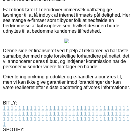
Facebook fører til derudover immervæk uafhængige
løsninger til at få indtryk af internet firmaets pålidelighed. Her
ses mange e-firmaer som tilbyder folk at nedfælde en
bedømmelse af købsoplevelsen, hvilket desuden burde
udnyttes til at bedømme kundernes tilfredshed.
Denne side er finansieret ved hjælp af reklamer. Vi har faste
samarbejder med nogle forskellige forhandlere på nettet idet
vi annoncerer deres tilbud, og indtjener kommission når de
personer vi sender videre foretager en handel.
Orientering omkring produkter og e-handler ajourføres tit,
men vi kan ikke give garantier imod forandringer der kan
være realiseret efter sidste opdatering af vores informationer.
BITLY:
1
1
1
1
1
1
1
1
1
1
1
1
1
1
1
1
1
1
1
1
1
1
1
1
1
1
1
1
1
1
1
1
1
1
1
1
1
1
1
1
1
1
1
1
1
1
1
1
1
1
1
1
1
1
1
1
1
1
1
1
1
1
1
1
1
1
1
1
1
1
1
1
1
1
1
1
1
1
1
1
1
1
1
1
1
1
1
1
1
1
1
1
1
1
1
1
1
1
1
1
SPOTIFY: