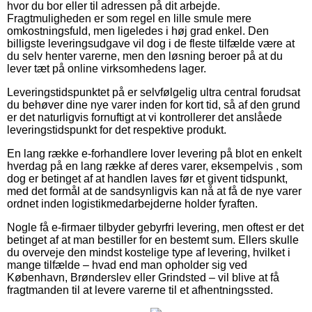
hvor du bor eller til adressen på dit arbejde.
Fragtmuligheden er som regel en lille smule mere
omkostningsfuld, men ligeledes i høj grad enkel. Den
billigste leveringsudgave vil dog i de fleste tilfælde være at
du selv henter varerne, men den løsning beroer på at du
lever tæt på online virksomhedens lager.
Leveringstidspunktet på er selvfølgelig ultra central forudsat
du behøver dine nye varer inden for kort tid, så af den grund
er det naturligvis fornuftigt at vi kontrollerer det anslåede
leveringstidspunkt for det respektive produkt.
En lang række e-forhandlere lover levering på blot en enkelt
hverdag på en lang række af deres varer, eksempelvis , som
dog er betinget af at handlen laves før et givent tidspunkt,
med det formål at de sandsynligvis kan nå at få de nye varer
ordnet inden logistikmedarbejderne holder fyraften.
Nogle få e-firmaer tilbyder gebyrfri levering, men oftest er det
betinget af at man bestiller for en bestemt sum. Ellers skulle
du overveje den mindst kostelige type af levering, hvilket i
mange tilfælde – hvad end man opholder sig ved
København, Brønderslev eller Grindsted – vil blive at få
fragtmanden til at levere varerne til et afhentningssted.