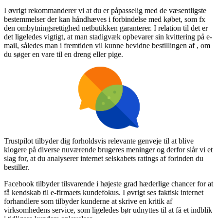
I øvrigt rekommanderer vi at du er påpasselig med de væsentligste
bestemmelser der kan håndhæves i forbindelse med købet, som fx
den ombytningsrettighed netbutikken garanterer. I relation til det er
det ligeledes vigtigt, at man stadigvæk opbevarer sin kvittering på e-
mail, således man i fremtiden vil kunne bevidne bestillingen af , om
du søger en vare til en dreng eller pige.
Trustpilot tilbyder dig forholdsvis relevante genveje til at blive
klogere på diverse nuværende brugeres meninger og derfor slår vi et
slag for, at du analyserer internet selskabets ratings af forinden du
bestiller.
Facebook tilbyder tilsvarende i højeste grad hæderlige chancer for at
få kendskab til e-firmaets kundefokus. I øvrigt ses faktisk internet
forhandlere som tilbyder kunderne at skrive en kritik af
virksomhedens service, som ligeledes bør udnyttes til at få et indblik