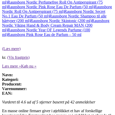
ml)
Raunsborg Nordic Perfumefree Roll On Antiperspirant (75
ml)
Raunsborg Nordic Pink Rose Eau De Parfum (50 ml)
Raunsborg
Nordic Roll On Antiperspirant (75 ml)
Raunsborg Nordic Secret
No.1 Eau De Parfum (50 ml)
Raunsborg Nordic Shampoo til alle
hårtyper (200 ml)
Raunsborg Nordic Skintonic (200 ml)
Raunsborg
Nordic Viking Hand & Body Cream Repair MAN (200
ml)
Raunsborg Nordic Year OF Legends Parfume (100
ml)
Raunsborg Pink Rose Eau de Parfum – 50 ml
(Læs mere)
kr.
(Vis fragtpris)
Læs mere »
Køb nu »
Navn:
Kategori:
Producent:
Varenummer:
EAN:
Vurderet til
4.6
ud af 5 stjerner baseret på
42
anmeldelser
En masse online firmaer giver i øjeblikket et hav af forskellige