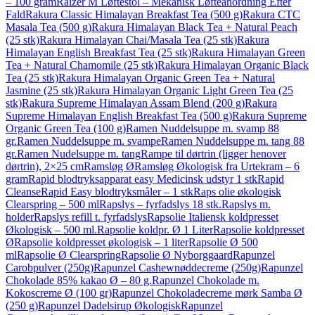
– 100 gram
Raizer M Løftestol – Mekanisk Løfteanordning Efter
Fald
Rakura Classic Himalayan Breakfast Tea (500 g)
Rakura CTC
Masala Tea (500 g)
Rakura Himalayan Black Tea + Natural Peach
(25 stk)
Rakura Himalayan Chai/Masala Tea (25 stk)
Rakura
Himalayan English Breakfast Tea (25 stk)
Rakura Himalayan Green
Tea + Natural Chamomile (25 stk)
Rakura Himalayan Organic Black
Tea (25 stk)
Rakura Himalayan Organic Green Tea + Natural
Jasmine (25 stk)
Rakura Himalayan Organic Light Green Tea (25
stk)
Rakura Supreme Himalayan Assam Blend (200 g)
Rakura
Supreme Himalayan English Breakfast Tea (500 g)
Rakura Supreme
Organic Green Tea (100 g)
Ramen Nuddelsuppe m. svamp 88
gr.
Ramen Nuddelsuppe m. svampe
Ramen Nuddelsuppe m. tang 88
gr.
Ramen Nudelsuppe m. tang
Rampe til dørtrin (ligger henover
dørtrin), 2×25 cm
Ramsløg Ø
Ramsløg Økologisk fra Urtekram – 6
gram
Rapid blodtryksapparat easy Medicinsk udstyr 1 stk
Rapid
Cleanse
Rapid Easy blodtryksmåler – 1 stk
Raps olie økologisk
Clearspring – 500 ml
Rapslys – fyrfadslys 18 stk.
Rapslys m.
holder
Rapslys refill t. fyrfadslys
Rapsolie Italiensk koldpresset
Økologisk – 500 ml.
Rapsolie koldpr. Ø 1 Liter
Rapsolie koldpresset
Ø
Rapsolie koldpresset økologisk – 1 liter
Rapsolie Ø 500
ml
Rapsolie Ø Clearspring
Rapsolie Ø Nyborggaard
Rapunzel
Carobpulver (250g)
Rapunzel Cashewnøddecreme (250g)
Rapunzel
Chokolade 85% kakao Ø – 80 g.
Rapunzel Chokolade m.
Kokoscreme Ø (100 gr)
Rapunzel Chokoladecreme mørk Samba Ø
(250 g)
Rapunzel Dadelsirup Økologisk
Rapunzel