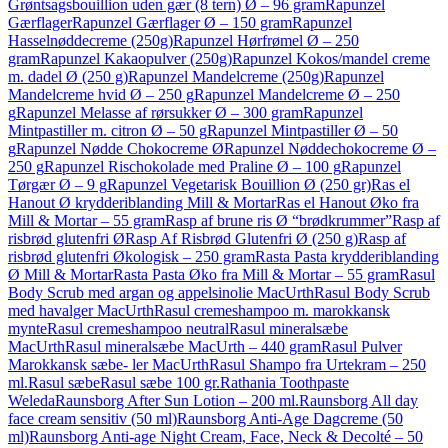
Grøntsagsbouillion uden gær (8 tern) Ø – 96 gram
Rapunzel
Gærflager
Rapunzel Gærflager Ø – 150 gram
Rapunzel
Hasselnøddecreme (250g)
Rapunzel Hørfrømel Ø – 250
gram
Rapunzel Kakaopulver (250g)
Rapunzel Kokos/mandel creme
m. dadel Ø (250 g)
Rapunzel Mandelcreme (250g)
Rapunzel
Mandelcreme hvid Ø – 250 g
Rapunzel Mandelcreme Ø – 250
g
Rapunzel Melasse af rørsukker Ø – 300 gram
Rapunzel
Mintpastiller m. citron Ø – 50 g
Rapunzel Mintpastiller Ø – 50
g
Rapunzel Nødde Chokocreme Ø
Rapunzel Nøddechokocreme Ø –
250 g
Rapunzel Rischokolade med Praline Ø – 100 g
Rapunzel
Tørgær Ø – 9 g
Rapunzel Vegetarisk Bouillion Ø (250 gr)
Ras el
Hanout Ø krydderiblanding Mill & Mortar
Ras el Hanout Øko fra
Mill & Mortar – 55 gram
Rasp af brune ris Ø “brødkrummer”
Rasp af
risbrød glutenfri Ø
Rasp Af Risbrød Glutenfri Ø (250 g)
Rasp af
risbrød glutenfri Økologisk – 250 gram
Rasta Pasta krydderiblanding
Ø Mill & Mortar
Rasta Pasta Øko fra Mill & Mortar – 55 gram
Rasul
Body Scrub med argan og appelsinolie MacUrth
Rasul Body Scrub
med havalger MacUrth
Rasul cremeshampoo m. marokkansk
mynte
Rasul cremeshampoo neutral
Rasul mineralsæbe
MacUrth
Rasul mineralsæbe MacUrth – 440 gram
Rasul Pulver
Marokkansk sæbe- ler MacUrth
Rasul Shampo fra Urtekram – 250
ml.
Rasul sæbe
Rasul sæbe 100 gr.
Rathania Toothpaste
Weleda
Raunsborg After Sun Lotion – 200 ml.
Raunsborg All day
face cream sensitiv (50 ml)
Raunsborg Anti-Age Dagcreme (50
ml)
Raunsborg Anti-age Night Cream, Face, Neck & Decolté – 50