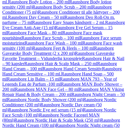
ml.
Raunsborg Body Lotion – 200 ml
Raunsborg Body lotion
sensitiv (200 ml)
Raunsborg Body Scrub – 200 ml
Raunsborg
Conditioner (75 ml)
Raunsborg Conditioner til alle hårtyper – 200
ml.
Raunsborg Day Cream – 50 ml
Raunsborg Deo Roll-On m.
parfume – 75 ml
Raunsborg Easy Snaps håndsprit – 2 ml.
Raunsborg
Eye Cream Anti-Age (15 ml)
Raunsborg Eye Gel Serum – 15
ml
Raunsborg Face Mask – 80 ml
Raunsborg Face mask
nourishing
Raunsborg Face Scrub – 100 ml
Raunsborg Face serum
moisturizing
Raunsborg Face Wash – 100 ml
Raunsborg Face wash
sensitiv (100 ml)
Raunsborg Feet & Heels – 100 ml
Raunsborg
Gaveæske Body Treatment (2 x 200 ml)
Raunsborg Gaveæske
Favorite Treatment – Vidunderlig kropspleje
Raunsborg Hair & Nail
– 90 kapsler
Raunsborg Hair & Scalp Mask – 250 ml
Raunsborg
Hand Cream – 100 ml
Raunsborg Hand Cream Sensitiv
Raunsborg
Hand Cream Sensitive – 100 ml.
Raunsborg Hand Soap – 500
ml
Raunsborg Lip Balm – 15 ml
Raunsborg MAN 793 – Year of
Legends Eau de Parfum -100 ml
Raunsborg MAN Body Shower –
200 ml
Raunsborg MAN Face Gel – 80 ml
Raunsborg MAN Viking
Repair Hand & Body Cream – 200 ml
Raunsborg Night Cream – 50
ml
Raunsborg Nordic Body Shower (200 ml)
Raunsborg Nordic
Conditioner (200 ml)
Raunsborg Nordic Day cream (50
ml)
Raunsborg Nordic Eye gel serum (15 ml)
Raunsborg Nordic
Face Scrub (100 ml)
Raunsborg Nordic Facegel MAN
(80ml)
Raunsborg Nordic Hair & Scalp Mask (250 ml)
Raunsborg
Nordic Hand Cream (100 ml)
Raunsborg Nordic Night cream (50