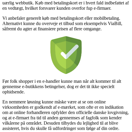
uærlig webbutik. Køb med betalingskort er i hvert fald indbefattet af
en vedtægt, hvilket forsvarer kunden overfor fup e-firmaer.
Vi anbefaler generelt køb med betalingskort eller mobilbetaling.
Alternativt kunne du overveje et tilbud som eksempelvis ViaBill,
såfremt du agter at finansiere prisen af flere omgange.
Før folk shopper i en e-handler kunne man når alt kommer til alt
gennemse e-butikkens betingelser, dog er det tit ikke specielt
ophidsende.
En nemmere løsning kunne måske være at se om online
virksomheden er godkendt af e-mærket, som ofte er en indikation
om at online forhandleren opfylder den officielle danske lovgivning,
og at e-firmaet fra tid til anden gennemses af fagfolk som kender
vilkårene på området. Desuden tilbydes du lejlighed til at blive
assisteret, hvis du skulle få udfordringer som følge af din ordre.