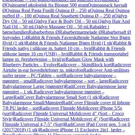
Ø
Quinoamel økologisk fra Biogan 500 gram
Quinoasnack havsalt
Ø
Quinua Real Pasta Fusilli Quinoa Ø – 250 g
Quinua Real Quinoa
puffed Ø – 100 g
Quinua Real Spaghetti Quinoa Ø – 250 g
Qädyp
Dry Oil – 50 ml.
Qädyp Face & Body Oil – 50 ml.
Qädyp Hair And
Nail Oil – 50 ml.
Qädyp Massage Oil – 50 ml.
Rabalder i
børnefamilien
Rabarberbrus Ø
Rabarbermarmelade Ø
Rabarbersaft Ø
fortyndes 1:4
Rabbit & Friends Favreskiftende Natlampe Stor Bjørn
Hvid (1 stk)
Rabbit & Friends Natlampe Bjørn Hvid (1 stk)
Rabbit &
Friends natlys i silikone m. batteri 10 cm – hvid
Rabbit & Friends
silikone lampe 16 cm (USB) – hvid
Rabbit & Friends transportabel
lampe m. fjernbetjening – hvid/gr
Radiant Glow Mask with
Blueberry Particles – Evolve
Radicover – SkimBlock kort
Radicover
Airtube in-ear hovedtelefoner m. mikrofon
Radicover Anti-strålings
surfer tæppe – PC/Tablets – sort
Radicover babyalarmpose –
mønstret – small
Radicover babyalarmpose – sort – large
Radicover
Babyalarmpose Large (mønstret)
RadiCover Babyalarmpose large
mønstret – 1 stk.
Radicover babyalarmpose mønstret –
Large
RadiCover Babyalarmpose Small Sort (1 stk)
Radicover
Babyalarmpose Small/Mønstret
RadiCover Flipside cover til Iphone
7/8 PU læder – sort
Radicover Flipside Mobilcover iPhone 5/5s
(sort)
Radicover Flipside Universal Mobilcover 4″ (Sort – Croco
Style)
Radicover Flipside Universal Mobilcover 4″ (Sort)
Radicover
Flipsside Universal 4,7-5″ (Sort)
RadiCover iPad Cover gen. 5 og 6
(2017/2018) (1 stk)
Radicover iPhone 11 Exclusive 2in1, læder –