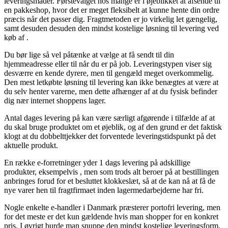
leveringsmåder. Førstevalget hos mange er i øjeblikket at afsende til
en pakkeshop, hvor det er meget fleksibelt at kunne hente din ordre
præcis når det passer dig. Fragtmetoden er jo virkelig let gængelig,
samt desuden desuden den mindst kostelige løsning til levering ved
køb af .
Du bør lige så vel påtænke at vælge at få sendt til din
hjemmeadresse eller til når du er på job. Leveringstypen viser sig
desværre en kende dyrere, men til gengæld meget overkommelig.
Den mest letkøbte løsning til levering kan ikke benægtes at være at
du selv henter varerne, men dette afhænger af at du fysisk befinder
dig nær internet shoppens lager.
Antal dages levering på kan være særligt afgørende i tilfælde af at
du skal bruge produktet om et øjeblik, og af den grund er det faktisk
klogt at du dobbelttjekker det forventede leveringstidspunkt på det
aktuelle produkt.
En række e-forretninger yder 1 dags levering på adskillige
produkter, eksempelvis , men som trods alt beroer på at bestillingen
anbringes forud for et besluttet klokkeslæt, så at de kan nå at få de
nye varer hen til fragtfirmaet inden lagermedarbejderne har fri.
Nogle enkelte e-handler i Danmark præsterer portofri levering, men
for det meste er det kun gældende hvis man shopper for en konkret
pris. I øvrigt burde man snuppe den mindst kostelige leveringsform,