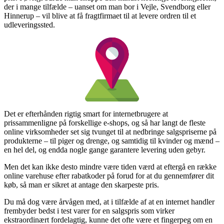
der i mange tilfælde – uanset om man bor i Vejle, Svendborg eller
Hinnerup – vil blive at få fragtfirmaet til at levere ordren til et
udleveringssted.
Det er efterhånden rigtig smart for internetbrugere at
prissammenligne på forskellige e-shops, og så har langt de fleste
online virksomheder set sig tvunget til at nedbringe salgspriserne på
produkterne – til piger og drenge, og samtidig til kvinder og mænd –
en hel del, og endda nogle gange garantere levering uden gebyr.
Men det kan ikke desto mindre være tiden værd at eftergå en række
online varehuse efter rabatkoder på forud for at du gennemfører dit
køb, så man er sikret at antage den skarpeste pris.
Du må dog være årvågen med, at i tilfælde af at en internet handler
frembyder bedst i test varer for en salgspris som virker
ekstraordinært fordelagtig, kunne det ofte være et fingerpeg om en