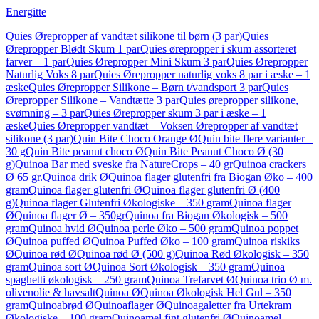
Energitte
Quies Ørepropper af vandtæt silikone til børn (3 par)
Quies
Ørepropper Blødt Skum 1 par
Quies ørepropper i skum assorteret
farver – 1 par
Quies Ørepropper Mini Skum 3 par
Quies Ørepropper
Naturlig Voks 8 par
Quies Ørepropper naturlig voks 8 par i æske – 1
æske
Quies Ørepropper Silikone – Børn t/vandsport 3 par
Quies
Ørepropper Silikone – Vandtætte 3 par
Quies ørepropper silikone,
svømning – 3 par
Quies Ørepropper skum 3 par i æske – 1
æske
Quies Ørepropper vandtæt – Voksen Ørepropper af vandtæt
silikone (3 par)
Quin Bite Choco Orange Ø
Quin bite flere varianter –
30 g
Quin Bite peanut choco Ø
Quin Bite Peanut Choco Ø (30
g)
Quinoa Bar med sveske fra NatureCrops – 40 gr
Quinoa crackers
Ø 65 gr.
Quinoa drik Ø
Quinoa flager glutenfri fra Biogan Øko – 400
gram
Quinoa flager glutenfri Ø
Quinoa flager glutenfri Ø (400
g)
Quinoa flager Glutenfri Økologiske – 350 gram
Quinoa flager
Ø
Quinoa flager Ø – 350gr
Quinoa fra Biogan Økologisk – 500
gram
Quinoa hvid Ø
Quinoa perle Øko – 500 gram
Quinoa poppet
Ø
Quinoa puffed Ø
Quinoa Puffed Øko – 100 gram
Quinoa riskiks
Ø
Quinoa rød Ø
Quinoa rød Ø (500 g)
Quinoa Rød Økologisk – 350
gram
Quinoa sort Ø
Quinoa Sort Økologisk – 350 gram
Quinoa
spaghetti økologisk – 250 gram
Quinoa Trefarvet Ø
Quinoa trio Ø m.
olivenolie & havsalt
Quinoa Ø
Quinoa Økologisk Hel Gul – 350
gram
Quinoabrød Ø
Quinoaflager Ø
Quinoagaletter fra Urtekram
Økologiske – 100 gram
Quinoamel fint glutenfri Ø
Quinoamel