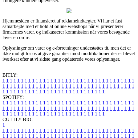
i tidligere kunders oplevelser.
Hjemmesiden er finansieret af reklameindtægter. Vi har et fast
samarbejde med et hold af online webshops når vi præsenterer
firmaernes varer, og indkasserer kommission når vores besøgende
laver en ordre.
Oplysninger om varer og e-forretninger understøttes tit, men det er
ikke muligt for os at give garantier imod modifikationer der er blevet
iværksat efter at vi sidste gang opdaterede vores oplysninger.
BITLY:
1
1
1
1
1
1
1
1
1
1
1
1
1
1
1
1
1
1
1
1
1
1
1
1
1
1
1
1
1
1
1
1
1
1
1
1
1
1
1
1
1
1
1
1
1
1
1
1
1
1
1
1
1
1
1
1
1
1
1
1
1
1
1
1
1
1
1
1
1
1
1
1
1
1
1
1
1
1
1
1
1
1
1
1
1
1
1
1
1
1
1
1
1
1
1
1
1
1
1
1
SPOTIFY:
1
1
1
1
1
1
1
1
1
1
1
1
1
1
1
1
1
1
1
1
1
1
1
1
1
1
1
1
1
1
1
1
1
1
1
1
1
1
1
1
1
1
1
1
1
1
1
1
1
1
1
1
1
1
1
1
1
1
1
1
1
1
1
1
1
1
1
1
1
1
1
1
1
1
1
1
1
1
1
1
1
1
1
1
1
1
1
1
1
1
1
1
1
1
1
1
1
1
1
1
CUTTLY BIO:
1
1
1
1
1
1
1
1
1
1
1
1
1
1
1
1
1
1
1
1
1
1
1
1
1
1
1
1
1
1
1
1
1
1
1
1
1
1
1
1
1
1
1
1
1
1
1
1
1
1
1
1
1
1
1
1
1
1
1
1
1
1
1
1
1
1
1
1
1
1
1
1
1