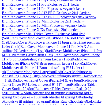
Brun
Radicover iPhone 11 Flipcover, vegansk læder –
Brun
Radicover iPhone 11 Pro Exclusive 2in1, læder –
Brun
Radicover iPhone 11 Pro Flipcover, vegansk læder –
Brun
Radicover iPhone 12 / 12 PRO Exclusive 2in1, læder –
Brun
Radicover iPhone 12 / 12 PRO Flipcover, vegansk læder –
Brun
Radicover iPhone 12 Mini Exclusive 2in1, læder –
Brun
Radicover iPhone 12 Mini Flipcover, vegansk læder –
Brun
Radicover iPhone X/Xs Exclusive 2in1, læder –
Brun
Radicover Mini Tablet Cover “Exclusive Mini iPad
(Sort)
RadiCover Mobilcover 2in1 iPhone XR sort Exclusive læder
(1 stk)
RadiCover Mobilcover iPhone 11 brun antistråling premium
læder (1 stk)
RadiCover Mobilcover iPhone 11 Pro MAX Anti-
stråling PU læder brun (1 stk)
RadiCover Mobilcover iPhone 11 Pro
MAX Premium Læder Brun (1 stk)
RadiCover Mobilcover iPhone
11 Pro Sort Antistråling Premium Læder (1 stk)
RadiCover
Mobilcover iPhone 6/7/8 Brun premium læder (1 stk)
RadiCover
Mobilcover til iPhone 11 Brun anti-stråling PU læder (1
stk)
Radicover Mobilpose Large/sort
RadiCover Mobilpose m
Antistråling Large (1 stk)
Radicover Strålingsbeskyttet Hovedtelefon
– 1 stk.
Radicover Tablet Cover iPad 2/3/4 (Lyse brun)
Radicover
Tablet Cover PU læder, universal 9"-11" – sort
Radicover Tablet
Cover Studio 7″ (Sort)
Radicover Tablet Cover til iPad 10,2"
(2019/2020) – Sort
Radisefrø rød til spiring Ø
Radisefrø rød til
spiring Økologiske – 15 gram
Radisefrø til spiring Ø
Radisefrø
økologiske til spiring – 30 gram
Raisins Raw Chocolate Økologiske