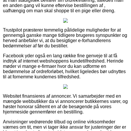
at man stadigvæk bevarer sin ordrekvittering, således man
en anden gang vil kunne eftervise bestillingen af ,
uafhængig om man skal shoppe til en pige eller dreng.
Trustpilot præsterer temmelig pålidelige muligheder for at
gennemgå ganske mange tidligere brugeres synspunkter og
herved anbefaler vi, at du besigtiger e-forhandlerens
bedømmelser af før du bestiller.
Facebook yder også en lang række fine genveje til at få
indtryk af internet webshoppens kundetilfredshed. Herinde
møder vi mange e-firmaer hvor du kan udforme en
bedømmelse af ordreforløbet, hvilket ligeledes bør udnyttes
til at fornemme kundernes tilfredshed.
Websitet finansieres af annoncer. Vi samarbejder med en
mængde webbutikker da vi annoncerer butikkernes varer, og
høster honorar såfremt en af de besøgende på vores
hjemmeside gennemfører en bestilling.
Anvisninger vedrørende tilbud og online virksomheder
værnes om tit, men vi tager ikke ansvar for justeringer der er