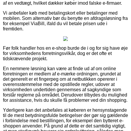
af en vedtægt, hvilket dækker køber imod falske e-firmaer.
Vi anbefaler køb med betalingskort eller betalinger med
mobilen. Som alternativ bør du benytte en afdragsløsning fra
for eksempel ViaBill, ifald du vil betale prisen ude i
fremtiden.
Før folk handler hos en e-shop burde de i og for sig have øje
for virksomhedens forretningsvilkår, dog er det ofte et
tidskrævende projekt.
En nemmere løsning kan være at finde ud af om online
forretningen er medlem af e-mærke ordningen, grundet at
det generelt er et fingerpeg om at netbutikken opererer i
overensstemmelse med de opstillede regler, udover at
virksomheden undertiden gennemses af sagkyndige som
forstår reglerne på området. Derudover tilbydes du mulighed
for assistance, hvis du skulle få problemer ved din shopping.
Yderligere kan det anbefales at køberen er hensynstagende
til de mest betydningsfulde betingelser der gør sig gældende
i forbindelse med bestillingen, for eksempel den bytteret e-
shoppen anvender. På grund af dette er det samtidig vigtigt,