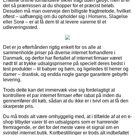
Enkelte online forhandlere sikrer fragt uden gebyr, men tit er
det så præmissen at du shopper for et præcist beløb.
Desuden må man overveje den billigste fragtmetode, hvilket
oftest – uafhængig om du opholder sig i Horsens, Slagelse
eller Sorø – er at få dem til at levere varerne til et
udleveringssted.
Det er jo efterhånden rigtig enkelt for os alle at
sammenholde priser på diverse internet forhandlere i
Danmark, og derfor har flertallet af internet firmaer været
nødt til at trykke udsalgspriserne på specielt deres bedst i
test produkter – til babyer og børn, og ligeledes til herrer og
damer – drastisk, og endda nogle gange garantere gebyrfri
levering.
Trods dette kan det immervæk vise sig fordelagtigt at
kontrollere et par internet firmaer efter rabat på inden du
gennemfører dit køb, sådan at du ikke er i tvivl om at få den
skarpeste pris.
Du må trods alt være omhyggelig med, at i tilfælde af at en e-
shop tilbyder varer til en udsalgspris som er hamrende
fremragende, er det for det meste være et signal om en
svindel internet butik. Kortbestillinger er trods alt indbefattet