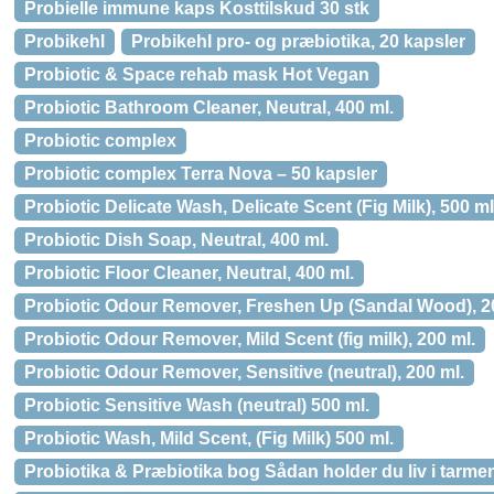
Probielle immune kaps Kosttilskud 30 stk
Probikehl
Probikehl pro- og præbiotika, 20 kapsler
Probiotic & Space rehab mask Hot Vegan
Probiotic Bathroom Cleaner, Neutral, 400 ml.
Probiotic complex
Probiotic complex Terra Nova – 50 kapsler
Probiotic Delicate Wash, Delicate Scent (Fig Milk), 500 ml
Probiotic Dish Soap, Neutral, 400 ml.
Probiotic Floor Cleaner, Neutral, 400 ml.
Probiotic Odour Remover, Freshen Up (Sandal Wood), 2
Probiotic Odour Remover, Mild Scent (fig milk), 200 ml.
Probiotic Odour Remover, Sensitive (neutral), 200 ml.
Probiotic Sensitive Wash (neutral) 500 ml.
Probiotic Wash, Mild Scent, (Fig Milk) 500 ml.
Probiotika & Præbiotika bog Sådan holder du liv i tarme