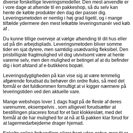
diverse forskellige leveringsmodeller. Den mest anvendte er
i vore dage at afsende til en pakkeshop, så du selv kan
hente de købte produkter den dag der passer dig.
Leveringsmetoden er nemlig i høj grad ligetil, og i mange
tilfælde ydermere den mest letkøbte leveringsmanér ved køb
af .
Du kunne tillige overveje at vælge afsending til dit hus eller
ud på din arbejdsplads. Leveringsmetoden bliver somme
tider en sjat dyrere, men samtidig usædvanlig fleksibel. Den
prisbilligste fragtmulighed vil dog utvivlsomt være at hente
varerne selv, men den mulighed er betinget af at du befinder
dig i kort afstand af e-butikkens bopæl.
Leveringsdygtigheden på kan vise sig at være temmelig
afgørende forudsat du behøver din ordre fluks, så med det
formål er det fuldkommen fornuftigt at vi kigger nærmere på
leveringstiden ved den aktuelle vare.
Mange webshops lover 1 dags fragt på de fleste af deres
varenumre, eksempelvis , som alligevel forudsætter at
bestillingen placeres forud for et fast klokkeslæt, med det
formål at de har mulighed for at nå at få pakken klar forud for
at lagermedarbejderne drager hjemad.