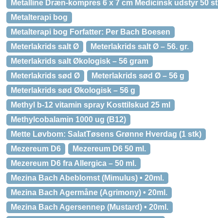
Metalline Dræn-kompres 6 x 7 cm Medicinsk udstyr 50 s
Metalterapi bog
Metalterapi bog Forfatter: Per Bach Boesen
Meterlakrids salt Ø
Meterlakrids salt Ø – 56. gr.
Meterlakrids salt Økologisk – 56 gram
Meterlakrids sød Ø
Meterlakrids sød Ø – 56 g
Meterlakrids sød Økologisk – 56 g
Methyl b-12 vitamin spray Kosttilskud 25 ml
Methylcobalamin 1000 ug (B12)
Mette Løvbom: SalatTøsens Grønne Hverdag (1 stk)
Mezereum D6
Mezereum D6 50 ml.
Mezereum D6 fra Allergica – 50 ml.
Mezina Bach Abeblomst (Mimulus) • 20ml.
Mezina Bach Agermåne (Agrimony) • 20ml.
Mezina Bach Agersennep (Mustard) • 20ml.