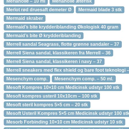
Merianolie – 10 ml
Merianolie æterisk
Merlot rød druesaft demeter Ø
Mermaid blade 3 stk
Mermaid skraber
Mermaid’s bite krydderiblanding Økologisk 40 gram
Mermaid’s bite Ø krydderiblanding
Merrell sandal Seagrass, flotte grønne sandaler – 37
Merrell Siena sandal, klassikeren fra Merrell – 36
Merrell Siena sandal, klassikeren i navy – 37
Merrell sneakers med flex shield og bare foot teknologi 
Mesenchym comp.
Mesenchym comp. – 50 ml.
Mesoft Kompres 10×10 cm Medicinsk udstyr 100 stk
Mesoft kompres usteril 10x10cm – 100 stk
Mesoft steril kompres 5×5 cm – 20 stk
Mesoft Usteril Kompres 5×5 cm Medicinsk udstyr 100 st
Mesorb Forbinding 10×10 cm Medicinsk udstyr 10 stk