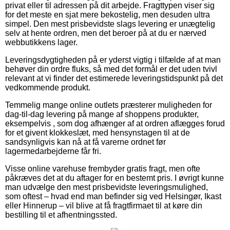
privat eller til adressen på dit arbejde. Fragttypen viser sig
for det meste en sjat mere bekostelig, men desuden ultra
simpel. Den mest prisbevidste slags levering er unægtelig
selv at hente ordren, men det beroer på at du er nærved
webbutikkens lager.
Leveringsdygtigheden på er yderst vigtig i tilfælde af at man
behøver din ordre fluks, så med det formål er det uden tvivl
relevant at vi finder det estimerede leveringstidspunkt på det
vedkommende produkt.
Temmelig mange online outlets præsterer muligheden for
dag-til-dag levering på mange af shoppens produkter,
eksempelvis , som dog afhænger af at ordren aflægges forud
for et givent klokkeslæt, med hensynstagen til at de
sandsynligvis kan nå at få varerne ordnet før
lagermedarbejderne får fri.
Visse online varehuse frembyder gratis fragt, men ofte
påkræves det at du aftager for en bestemt pris. I øvrigt kunne
man udvælge den mest prisbevidste leveringsmulighed,
som oftest – hvad end man befinder sig ved Helsingør, Ikast
eller Hinnerup – vil blive at få fragtfirmaet til at køre din
bestilling til et afhentningssted.