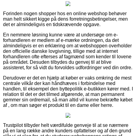
Forinden nogen shopper hos en online webshop behøver
man helt sikkert kigge på dens forretningsbetingelser, men
det er almindeligvis en tidskrævende opgave.
En nemmere løsning kunne være at undersøge om e-
forhandleren er medlem af e-mærke ordningen, da det
almindeligvis er en erklæring om at webshoppen overholder
den officielle danske lovgivning, tillige med at internet
forhandleren ofte efterses af fagmænd som kender til lovene
på området. Desuden tilbydes du genvej til at blive
assisteret, for så vidt du forvoldes udfordringer ved din ordre.
Derudover er det en hjælp at køber er vaks omkring de mest
centrale vilkår der kan håndhæves i forbindelse med
handlen, til eksempel den byttepolitik e-butikken kører med. I
relation til det er det tilmed afgørende, at man permanent
gemmer sin ordremail, så man altid vil kunne bekræfte købet
af , om man søger et produkt til en dame eller herre.
Trustpilot tilbyder helt værdifulde genveje til at se nærmere
på en lang række andre kunders opfattelser og af den grund