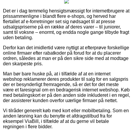
Det er i dag temmelig hensigtsmæssigt for internetbrugere at
prissammenligne i blandt flere e-shops, og herved har
flertallet af e-forretninger set sig nødsaget til at presse
udsalgspriserne på en række af deres varer – til juniorer,
samt til voksne – enormt, og endda nogle gange tilbyde fragt
uden betaling.
Derfor kan det imidlertid være nyttigt at efterprøve forskellige
online firmaer efter rabatkoder på forud for at du placerer
ordren, således at man er på den sikre side med at modtage
den skarpeste pris.
Man bør bare huske på, at i tilfælde af at en internet
webshop reklamerer deres produkter til salg for en salgspris
der er besynderligt fremragende, så er det for det meste
være et faresignal om en bedragerisk internet webshop. Køb
med betalingskort er på den anden side inkluderet i en regel,
der assisterer kunden overfor uærlige firmaer på nettet.
Vi tilråder generelt køb med kort eller mobilbetaling. Som en
anden løsning kan du benytte et afdragstilbud fra for
eksempel ViaBill, i tilfælde af at du gerne vil betale
regningen i flere bidder.