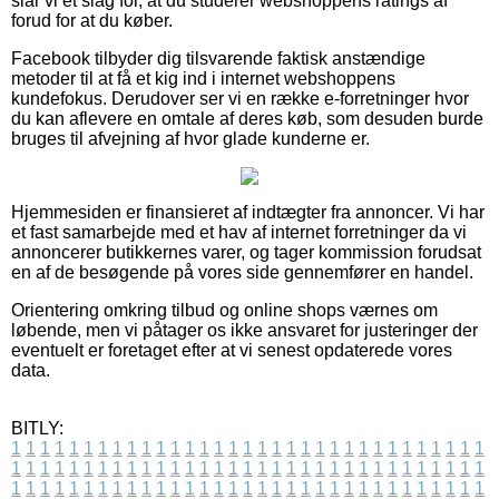
slår vi et slag for, at du studerer webshoppens ratings af
forud for at du køber.
Facebook tilbyder dig tilsvarende faktisk anstændige
metoder til at få et kig ind i internet webshoppens
kundefokus. Derudover ser vi en række e-forretninger hvor
du kan aflevere en omtale af deres køb, som desuden burde
bruges til afvejning af hvor glade kunderne er.
Hjemmesiden er finansieret af indtægter fra annoncer. Vi har
et fast samarbejde med et hav af internet forretninger da vi
annoncerer butikkernes varer, og tager kommission forudsat
en af de besøgende på vores side gennemfører en handel.
Orientering omkring tilbud og online shops værnes om
løbende, men vi påtager os ikke ansvaret for justeringer der
eventuelt er foretaget efter at vi senest opdaterede vores
data.
BITLY:
1
1
1
1
1
1
1
1
1
1
1
1
1
1
1
1
1
1
1
1
1
1
1
1
1
1
1
1
1
1
1
1
1
1
1
1
1
1
1
1
1
1
1
1
1
1
1
1
1
1
1
1
1
1
1
1
1
1
1
1
1
1
1
1
1
1
1
1
1
1
1
1
1
1
1
1
1
1
1
1
1
1
1
1
1
1
1
1
1
1
1
1
1
1
1
1
1
1
1