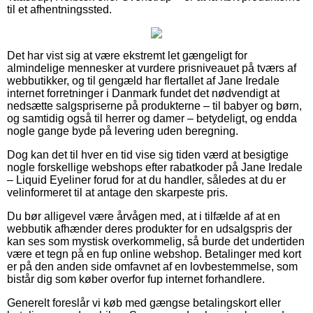
til et afhentningssted.
Det har vist sig at være ekstremt let gængeligt for
almindelige mennesker at vurdere prisniveauet på tværs af
webbutikker, og til gengæld har flertallet af Jane Iredale
internet forretninger i Danmark fundet det nødvendigt at
nedsætte salgspriserne på produkterne – til babyer og børn,
og samtidig også til herrer og damer – betydeligt, og endda
nogle gange byde på levering uden beregning.
Dog kan det til hver en tid vise sig tiden værd at besigtige
nogle forskellige webshops efter rabatkoder på Jane Iredale
– Liquid Eyeliner forud for at du handler, således at du er
velinformeret til at antage den skarpeste pris.
Du bør alligevel være årvågen med, at i tilfælde af at en
webbutik afhænder deres produkter for en udsalgspris der
kan ses som mystisk overkommelig, så burde det undertiden
være et tegn på en fup online webshop. Betalinger med kort
er på den anden side omfavnet af en lovbestemmelse, som
bistår dig som køber overfor fup internet forhandlere.
Generelt foreslår vi køb med gængse betalingskort eller