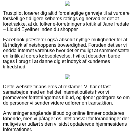
Trustpilot forærer dig altid fordelagtige genveje til at vurdere
forskellige tidligere køberes ratings og herved er det at
foretrække, at du tolker e-forretningens kritik af Jane Iredale
– Liquid Eyeliner inden du shopper.
Facebook præsterer også absolut nyttige muligheder for at
få indtryk af netshoppens troværdighed. Foruden det ser vi
endda internet varehuse hvor det er muligt at sammensætte
en kritik af deres købsoplevelse, hvilket desuden burde
tages i brug til at danne dig et indtryk af kundernes
tilfredshed.
Dette website finansieres af reklamer. Vi har et fast
samarbejde med en hel del internet outlets hvor vi
promoverer forretningernes tilbud, og tjener godtgørelse om
de personer vi sender videre udfører en transaktion.
Anvisninger angående tilbud og online firmaer opdateres
løbende, men vi påtager os intet ansvar for forandringer der
muligvis er udført siden vi sidst opdaterede hjemmesidens
informationer.