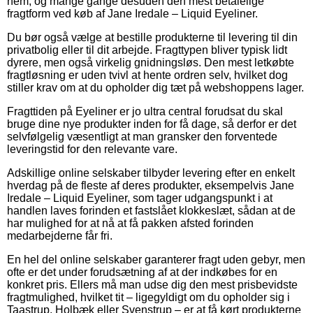
nem, og mange gange desuden den mest betalelige
fragtform ved køb af Jane Iredale – Liquid Eyeliner.
Du bør også vælge at bestille produkterne til levering til din
privatbolig eller til dit arbejde. Fragttypen bliver typisk lidt
dyrere, men også virkelig gnidningsløs. Den mest letkøbte
fragtløsning er uden tvivl at hente ordren selv, hvilket dog
stiller krav om at du opholder dig tæt på webshoppens lager.
Fragttiden på Eyeliner er jo ultra central forudsat du skal
bruge dine nye produkter inden for få dage, så derfor er det
selvfølgelig væsentligt at man gransker den forventede
leveringstid for den relevante vare.
Adskillige online selskaber tilbyder levering efter en enkelt
hverdag på de fleste af deres produkter, eksempelvis Jane
Iredale – Liquid Eyeliner, som tager udgangspunkt i at
handlen laves forinden et fastslået klokkeslæt, sådan at de
har mulighed for at nå at få pakken afsted forinden
medarbejderne får fri.
En hel del online selskaber garanterer fragt uden gebyr, men
ofte er det under forudsætning af at der indkøbes for en
konkret pris. Ellers må man udse dig den mest prisbevidste
fragtmulighed, hvilket tit – ligegyldigt om du opholder sig i
Taastrup, Holbæk eller Svenstrup – er at få kørt produkterne