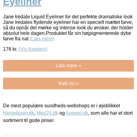
Eyeliner
Jane Iredale Liquid Eyeliner for det perfekte dramatiske look
Jane Iredales flydende eyeliner har en specielt mættet farve,
så du opnår det mørke og intense look du ønsker, der holder
absolut hele dagen.Produktet får sin højpigmenterede dybe
farve fra nat
(Læs mere)
176
kr.
(Vis fragtpris)
Læs mere »
Køb nu »
De mest populære sundheds-webshops er i øjeblikket
Helsebixen.dk
,
Med24.dk
og
Apopro.dk
, som alle har et stort
sortiment til gode priser.