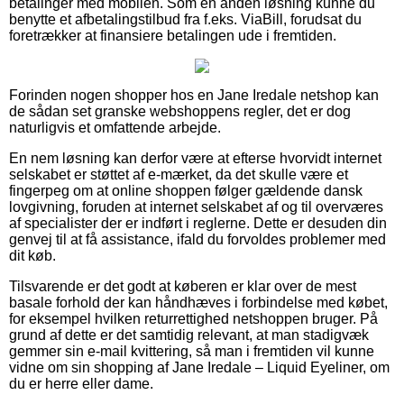
betalinger med mobilen. Som en anden løsning kunne du
benytte et afbetalingstilbud fra f.eks. ViaBill, forudsat du
foretrækker at finansiere betalingen ude i fremtiden.
Forinden nogen shopper hos en Jane Iredale netshop kan
de sådan set granske webshoppens regler, det er dog
naturligvis et omfattende arbejde.
En nem løsning kan derfor være at efterse hvorvidt internet
selskabet er støttet af e-mærket, da det skulle være et
fingerpeg om at online shoppen følger gældende dansk
lovgivning, foruden at internet selskabet af og til overværes
af specialister der er indført i reglerne. Dette er desuden din
genvej til at få assistance, ifald du forvoldes problemer med
dit køb.
Tilsvarende er det godt at køberen er klar over de mest
basale forhold der kan håndhæves i forbindelse med købet,
for eksempel hvilken returrettighed netshoppen bruger. På
grund af dette er det samtidig relevant, at man stadigvæk
gemmer sin e-mail kvittering, så man i fremtiden vil kunne
vidne om sin shopping af Jane Iredale – Liquid Eyeliner, om
du er herre eller dame.