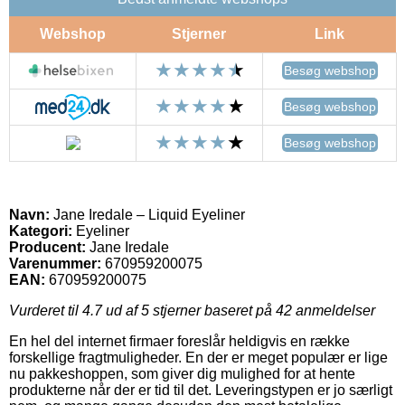
Webshop
Stjerner
Link
Besøg webshop
Besøg webshop
Besøg webshop
Navn:
Jane Iredale – Liquid Eyeliner
Kategori:
Eyeliner
Producent:
Jane Iredale
Varenummer:
670959200075
EAN:
670959200075
Vurderet til
4.7
ud af 5 stjerner baseret på
42
anmeldelser
En hel del internet firmaer foreslår heldigvis en række
forskellige fragtmuligheder. En der er meget populær er lige
nu pakkeshoppen, som giver dig mulighed for at hente
produkterne når der er tid til det. Leveringstypen er jo særligt