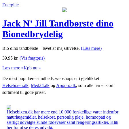
Energitte
Jack N’ Jill Tandbørste dino
Bionedbrydelig
Bio dino tandbørste – lavet af majsstivelse.
(Læs mere)
39.95
kr.
(Vis fragtpris)
Læs mere »
Køb nu »
De mest populære sundheds-webshops er i øjeblikket
Helsebixen.dk
,
Med24.dk
og
Apopro.dk
, som alle har et stort
sortiment til gode priser.
Helsebixen.dk har mere end 10.000 forskellige varer indenfor
naturlægemidler, helsekost, personlig pleje, homøopati og
særligt udvalgte sunde fødevarer samt rengøringsartikler. Klik
her for at se deres udvalg.