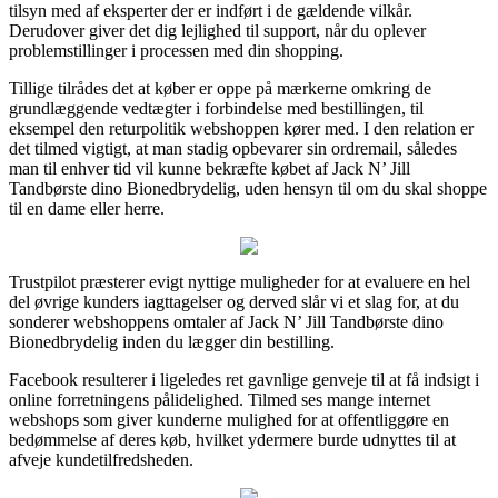
tilsyn med af eksperter der er indført i de gældende vilkår.
Derudover giver det dig lejlighed til support, når du oplever
problemstillinger i processen med din shopping.
Tillige tilrådes det at køber er oppe på mærkerne omkring de
grundlæggende vedtægter i forbindelse med bestillingen, til
eksempel den returpolitik webshoppen kører med. I den relation er
det tilmed vigtigt, at man stadig opbevarer sin ordremail, således
man til enhver tid vil kunne bekræfte købet af Jack N’ Jill
Tandbørste dino Bionedbrydelig, uden hensyn til om du skal shoppe
til en dame eller herre.
Trustpilot præsterer evigt nyttige muligheder for at evaluere en hel
del øvrige kunders iagttagelser og derved slår vi et slag for, at du
sonderer webshoppens omtaler af Jack N’ Jill Tandbørste dino
Bionedbrydelig inden du lægger din bestilling.
Facebook resulterer i ligeledes ret gavnlige genveje til at få indsigt i
online forretningens pålidelighed. Tilmed ses mange internet
webshops som giver kunderne mulighed for at offentliggøre en
bedømmelse af deres køb, hvilket ydermere burde udnyttes til at
afveje kundetilfredsheden.