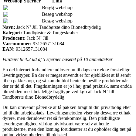
Webshop
Stjerner
Link
Besøg webshop
Besøg webshop
Besøg webshop
Navn:
Jack N’ Jill Tandbørste dino Bionedbrydelig
Kategori:
Tandbørster & Tungeskraber
Producent:
Jack N´ Jill
Varenummer:
9312657131084
EAN:
9312657131084
Vurderet til
4.2
ud af 5 stjerner baseret på
10
anmeldelser
En del internet forhandlere udlover nu til dags en række forskellige
leveringstyper. En der er meget anvendt er for øjeblikket at få sendt
til en pakkeshop, og så kan du blot hente de bestilte produkter når
der er tid til det. Fragtløsningen er jo i høj grad praktisk, samt endda
tilmed den mest betalelige fragttype ved køb af Jack N’ Jill
Tandbørste dino Bionedbrydelig.
Du kan omvendt påtænke at få pakken bragt til din privatbolig eller
ud til din arbejdsplads. Leveringsmetoden viser sig desværre et hak
dyrere, men derudover ret så fremkommelig. Den prisbilligste
leveringsmulighed vil dog utvivlsomt være selv at hente
produkterne, men den løsning forudsætter at du opholder dig tæt på
online virksomhedens tilholdssted.