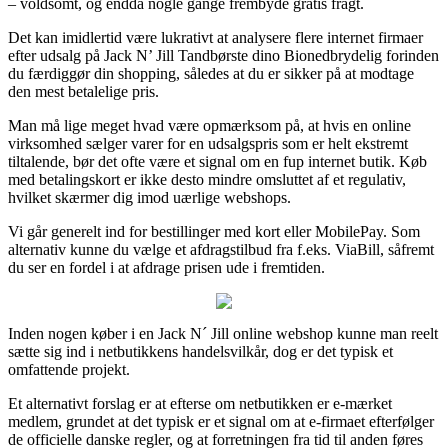
– voldsomt, og endda nogle gange frembyde gratis fragt.
Det kan imidlertid være lukrativt at analysere flere internet firmaer
efter udsalg på Jack N’ Jill Tandbørste dino Bionedbrydelig forinden
du færdiggør din shopping, således at du er sikker på at modtage
den mest betalelige pris.
Man må lige meget hvad være opmærksom på, at hvis en online
virksomhed sælger varer for en udsalgspris som er helt ekstremt
tiltalende, bør det ofte være et signal om en fup internet butik. Køb
med betalingskort er ikke desto mindre omsluttet af et regulativ,
hvilket skærmer dig imod uærlige webshops.
Vi går generelt ind for bestillinger med kort eller MobilePay. Som
alternativ kunne du vælge et afdragstilbud fra f.eks. ViaBill, såfremt
du ser en fordel i at afdrage prisen ude i fremtiden.
Inden nogen køber i en Jack N´ Jill online webshop kunne man reelt
sætte sig ind i netbutikkens handelsvilkår, dog er det typisk et
omfattende projekt.
Et alternativt forslag er at efterse om netbutikken er e-mærket
medlem, grundet at det typisk er et signal om at e-firmaet efterfølger
de officielle danske regler, og at forretningen fra tid til anden føres