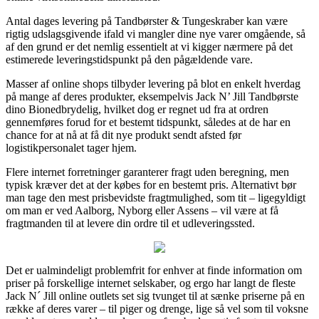
Antal dages levering på Tandbørster & Tungeskraber kan være
rigtig udslagsgivende ifald vi mangler dine nye varer omgående, så
af den grund er det nemlig essentielt at vi kigger nærmere på det
estimerede leveringstidspunkt på den pågældende vare.
Masser af online shops tilbyder levering på blot en enkelt hverdag
på mange af deres produkter, eksempelvis Jack N’ Jill Tandbørste
dino Bionedbrydelig, hvilket dog er regnet ud fra at ordren
gennemføres forud for et bestemt tidspunkt, således at de har en
chance for at nå at få dit nye produkt sendt afsted før
logistikpersonalet tager hjem.
Flere internet forretninger garanterer fragt uden beregning, men
typisk kræver det at der købes for en bestemt pris. Alternativt bør
man tage den mest prisbevidste fragtmulighed, som tit – ligegyldigt
om man er ved Aalborg, Nyborg eller Assens – vil være at få
fragtmanden til at levere din ordre til et udleveringssted.
Det er ualmindeligt problemfrit for enhver at finde information om
priser på forskellige internet selskaber, og ergo har langt de fleste
Jack N´ Jill online outlets set sig tvunget til at sænke priserne på en
række af deres varer – til piger og drenge, lige så vel som til voksne