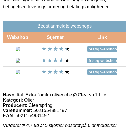
betingelser, leveringsformer og betalingsmuligheder.
Bedst anmeldte webshops
Webshop
Stjerner
Link
Besøg webshop
Besøg webshop
Besøg webshop
Navn:
Ital. Extra Jomfru olivenolie Ø Clearsp 1 Liter
Kategori:
Olier
Producent:
Clearspring
Varenummer:
5021554981497
EAN:
5021554981497
Vurderet til
4.7
ud af 5 stjerner baseret på
6
anmeldelser