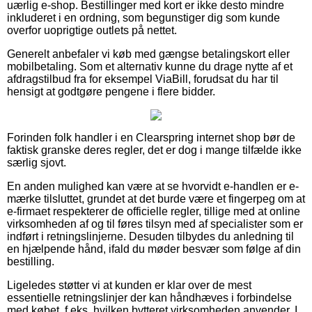
uærlig e-shop. Bestillinger med kort er ikke desto mindre
inkluderet i en ordning, som begunstiger dig som kunde
overfor uoprigtige outlets på nettet.
Generelt anbefaler vi køb med gængse betalingskort eller
mobilbetaling. Som et alternativ kunne du drage nytte af et
afdragstilbud fra for eksempel ViaBill, forudsat du har til
hensigt at godtgøre pengene i flere bidder.
Forinden folk handler i en Clearspring internet shop bør de
faktisk granske deres regler, det er dog i mange tilfælde ikke
særlig sjovt.
En anden mulighed kan være at se hvorvidt e-handlen er e-
mærke tilsluttet, grundet at det burde være et fingerpeg om at
e-firmaet respekterer de officielle regler, tillige med at online
virksomheden af og til føres tilsyn med af specialister som er
indført i retningslinjerne. Desuden tilbydes du anledning til
en hjælpende hånd, ifald du møder besvær som følge af din
bestilling.
Ligeledes støtter vi at kunden er klar over de mest
essentielle retningslinjer der kan håndhæves i forbindelse
med købet, f.eks. hvilken bytteret virksomheden anvender. I