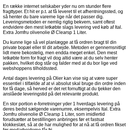
En række internet selskaber yder nu om stunder flere
fragttyper. Et hit er p.t. at få leveret til et afhentningssted, og
så henter du bare varerne lige når det passer dig.
Leveringsmetoden er nemlig rigtig bekvem, samt oftest
endvidere den mest letkøbte slags levering ved køb af Ital.
Extra Jomfru olivenolie Ø Clearsp 1 Liter.
Du kunne lige så vel planlægge at få ordren bragt til din
private bopæl eller til dit arbejde. Metoden er gennemsnitligt
lidt mere bekostelig, men endda meget enkel. Den mest
letkøbte form for fragt vil dog altid være at du selv henter
pakken, hvilket dog står og falder med at du bor lige ved
webshoppens tilholdssted.
Antal dages levering på Olier kan vise sig at være super
essentiel i tilfælde af at vi absolut skal bruge din ordre inden
for få dage, så herved er det ret fornuftigt at du tjekker den
anslåede leveringstid på det relevante produkt.
En stor portion e-forretninger yder 1 hverdags levering på
deres bedst sælgende varenumre, eksempelvis Ital. Extra
Jomfru olivenolie Ø Clearsp 1 Liter, som imidlertid
forudsætter at bestillingen anbringes før et fastsat
klokkeslæt, så at de har mulighed for at nå at få ordren fikset
før medarbejderne får fri.