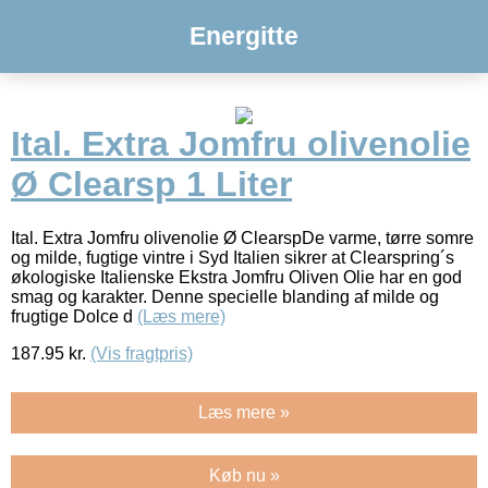
Energitte
Ital. Extra Jomfru olivenolie
Ø Clearsp 1 Liter
Ital. Extra Jomfru olivenolie Ø ClearspDe varme, tørre somre
og milde, fugtige vintre i Syd Italien sikrer at Clearspring´s
økologiske Italienske Ekstra Jomfru Oliven Olie har en god
smag og karakter. Denne specielle blanding af milde og
frugtige Dolce d
(Læs mere)
187.95
kr.
(Vis fragtpris)
Læs mere »
Køb nu »