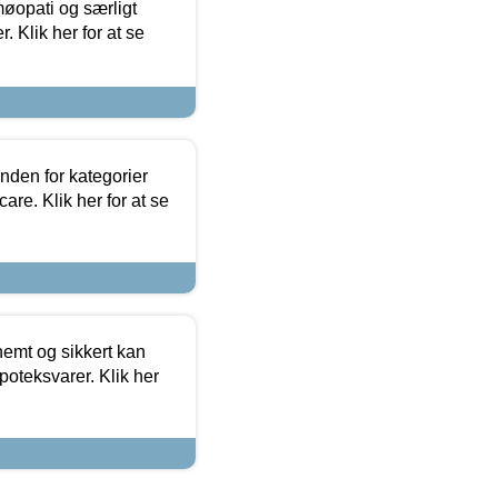
møopati og særligt
 Klik her for at se
nden for kategorier
re. Klik her for at se
emt og sikkert kan
oteksvarer. Klik her