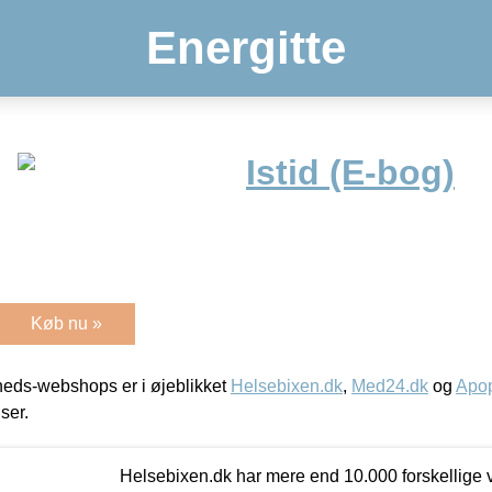
Energitte
Istid (E-bog)
Køb nu »
eds-webshops er i øjeblikket
Helsebixen.dk
,
Med24.dk
og
Apop
iser.
Helsebixen.dk har mere end 10.000 forskellige v