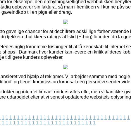
som for eksempel den ombytningsrettighed webbutikken benytt
n stadig opbevarer sin faktura, så man i fremtiden vil kunne påvise
aveindkøb til en pige eller dreng.
acto gavnlige chancer for at dechifrere adskillige forhenværende
 du tjekker e-butikkens ratings af Istid (E-bog) forinden du lægger
ledes rigtig fornemme løsninger til at få kendskab til internet se
ne shops i Danmark hvor kunder kan levere en kritik af deres kø
veje tidligere kunders oplevelser.
nsieret ved hjælp af reklamer. Vi arbejder sammen med nogle f
tilbud, og tjener kommission forudsat den person vi sender vider
dukter og internet firmaer understøttes ofte, men vi kan ikke gi
ære udarbejdet efter at vi senest opdaterede websitets oplysning
1
1
1
1
1
1
1
1
1
1
1
1
1
1
1
1
1
1
1
1
1
1
1
1
1
1
1
1
1
1
1
1
1
1
1
1
1
1
1
1
1
1
1
1
1
1
1
1
1
1
1
1
1
1
1
1
1
1
1
1
1