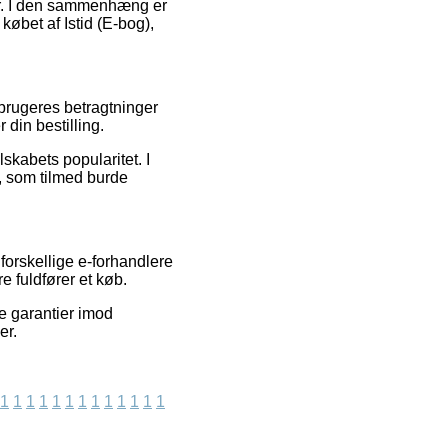
er. I den sammenhæng er
 købet af Istid (E-bog),
 brugeres betragtninger
 din bestilling.
lskabets popularitet. I
b, som tilmed burde
orskellige e-forhandlere
e fuldfører et køb.
ve garantier imod
er.
1
1
1
1
1
1
1
1
1
1
1
1
1