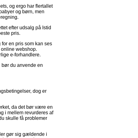
ets, og ergo har flertallet
l babyer og børn, men
eregning.
tet efter udsalg på Istid
este pris.
 for en pris som kan ses
 online webshop.
rlige e-forhandlere.
ng bør du anvende en
gsbetingelser, dog er
rket, da det bør være en
ng i mellem revurderes af
du skulle få problemer
er gør sig gældende i