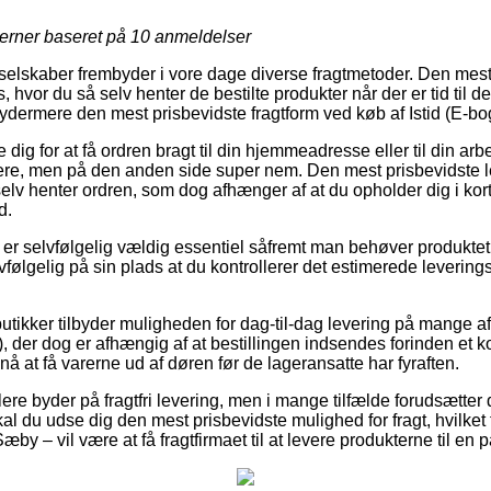
jerner baseret på
10
anmeldelser
elskaber frembyder i vore dage diverse fragtmetoder. Den mest
or du så selv henter de bestilte produkter når der er tid til de
 ydermere den mest prisbevidste fragtform ved køb af Istid (E-bo
te dig for at få ordren bragt til din hjemmeadresse eller til din a
 dyrere, men på den anden side super nem. Den mest prisbevidste 
lv henter ordren, som dog afhænger af at du opholder dig i kort 
d.
 er selvfølgelig vældig essentiel såfremt man behøver produktet 
vfølgelig på sin plads at du kontrollerer det estimerede levering
butikker tilbyder muligheden for dag-til-dag levering på mange 
, der dog er afhængig af at bestillingen indsendes forinden et k
nå at få varerne ud af døren før de lageransatte har fyraften.
re byder på fragtfri levering, men i mange tilfælde forudsætter 
l du udse dig den mest prisbevidste mulighed for fragt, hvilket
æby – vil være at få fragtfirmaet til at levere produkterne til en