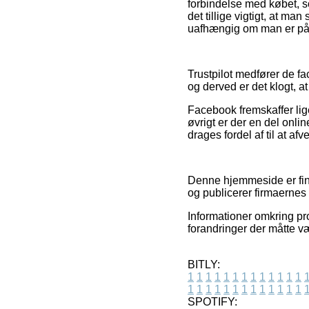
forbindelse med købet, 
det tillige vigtigt, at ma
uafhængig om man er på g
Trustpilot medfører de f
og derved er det klogt, at
Facebook fremskaffer lige
øvrigt er der en del onli
drages fordel af til at af
Denne hjemmeside er fina
og publicerer firmaernes 
Informationer omkring pro
forandringer der måtte v
BITLY:
1
1
1
1
1
1
1
1
1
1
1
1
1
1
1
1
1
1
1
1
1
1
1
1
1
1
SPOTIFY: