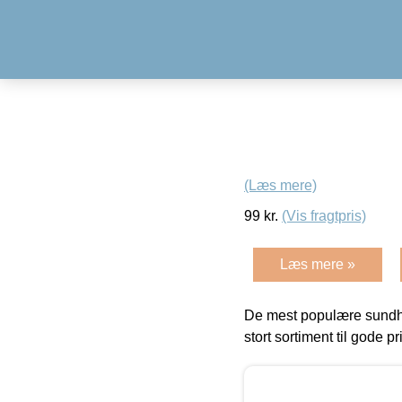
(Læs mere)
99
kr.
(Vis fragtpris)
Læs mere »
De mest populære sundh
stort sortiment til gode pr