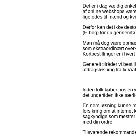
Det er i dag vældig enkelt
af online webshops været
ligeledes til mænd og k
Derfor kan det ikke desto 
(E-bog) før du gennemfør
Man må dog være opmærkso
som ekstraordinært over
Kortbestillinger er i hve
Generelt tilråder vi bes
afdragsløsning fra fx ViaB
Inden folk køber hos en 
det undertiden ikke særli
En nem løsning kunne må
forsikring om at internet
sagkyndige som mestrer r
med din ordre.
Tilsvarende rekommander