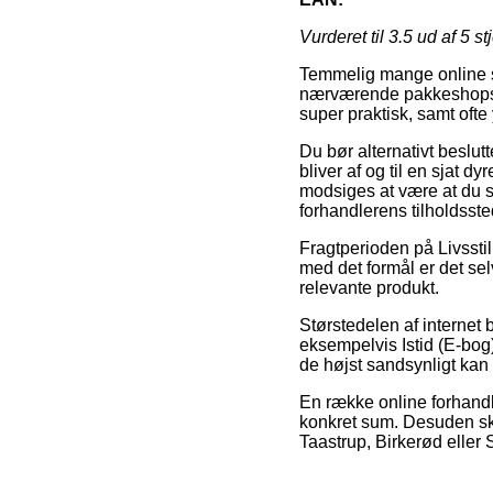
Vurderet til
3.5
ud af 5 st
Temmelig mange online s
nærværende pakkeshops, hv
super praktisk, samt ofte
Du bør alternativt beslut
bliver af og til en sjat
modsiges at være at du se
forhandlerens tilholdsste
Fragtperioden på Livsstil
med det formål er det sel
relevante produkt.
Størstedelen af internet 
eksempelvis Istid (E-bog)
de højst sandsynligt kan 
En række online forhandle
konkret sum. Desuden ska
Taastrup, Birkerød eller S