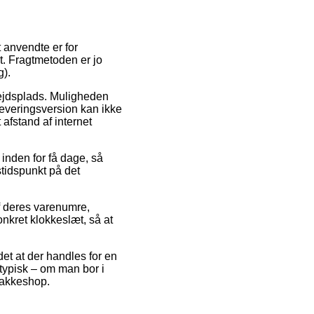
 anvendte er for
t. Fragtmetoden er jo
g).
rbejdsplads. Muligheden
leveringsversion kan ikke
afstand af internet
inden for få dage, så
stidspunkt på det
af deres varenumre,
onkret klokkeslæt, så at
det at der handles for en
 typisk – om man bor i
 pakkeshop.