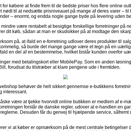
 for købere at finde frem til de bedste priser hos flere online outl
 nødt til at nedsætte prisniveauet på mange af deres varer – ti
vinder – enormt, og endda nogle gange byde på levering uden b
mindre være rentabelt at besigtige forskellige forretninger på net
er dit køb, sådan at man er skudsikker på at modtage den skarp
m på, at ifald en e-forretning udlover deres produkter til salg
kommelig, så burde det mange gange være et tegn på en uærlig
rt fald en del af en bestemmelse, hvilket bistår kunden overfor uæ
tillinger med betalingskort eller MobilePay. Som en anden løsni
ill, forudsat du tilstræber at klare pengene ude i fremtiden.
webshop behøver de helt sikkert gennemse e-butikkens forretnin
g interessant.
ske være at tjekke hvorvidt online butikken er medlem af e-mæ
 forretningen forstår de danske regler, udover at e-handlen en ga
eglerne. Desuden får du genvej til hjælpende service, såfremt 
er vi at køber er opmærksom på de mest centrale betingelser d