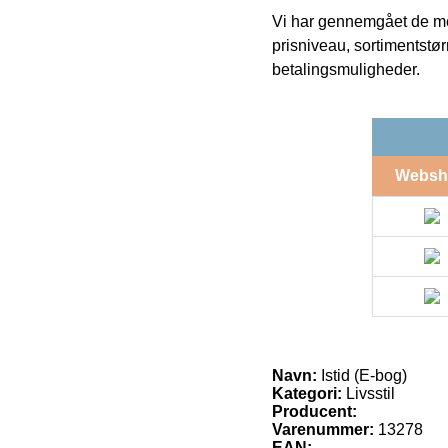
Vi har gennemgået de mes
prisniveau, sortimentstø
betalingsmuligheder.
Websh
Navn:
Istid (E-bog)
Kategori:
Livsstil
Producent:
Varenummer:
13278
EAN: