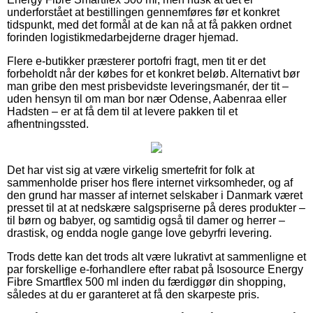
underforstået at bestillingen gennemføres før et konkret
tidspunkt, med det formål at de kan nå at få pakken ordnet
forinden logistikmedarbejderne drager hjemad.
Flere e-butikker præsterer portofri fragt, men tit er det
forbeholdt når der købes for et konkret beløb. Alternativt bør
man gribe den mest prisbevidste leveringsmanér, der tit –
uden hensyn til om man bor nær Odense, Aabenraa eller
Hadsten – er at få dem til at levere pakken til et
afhentningssted.
Det har vist sig at være virkelig smertefrit for folk at
sammenholde priser hos flere internet virksomheder, og af
den grund har masser af internet selskaber i Danmark været
presset til at at nedskære salgspriserne på deres produkter –
til børn og babyer, og samtidig også til damer og herrer –
drastisk, og endda nogle gange love gebyrfri levering.
Trods dette kan det trods alt være lukrativt at sammenligne et
par forskellige e-forhandlere efter rabat på Isosource Energy
Fibre Smartflex 500 ml inden du færdiggør din shopping,
således at du er garanteret at få den skarpeste pris.