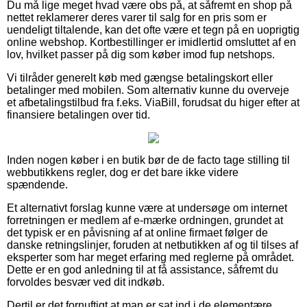
Du må lige meget hvad være obs på, at såfremt en shop på
nettet reklamerer deres varer til salg for en pris som er
uendeligt tiltalende, kan det ofte være et tegn på en uoprigtig
online webshop. Kortbestillinger er imidlertid omsluttet af en
lov, hvilket passer på dig som køber imod fup netshops.
Vi tilråder generelt køb med gængse betalingskort eller
betalinger med mobilen. Som alternativ kunne du overveje
et afbetalingstilbud fra f.eks. ViaBill, forudsat du higer efter at
finansiere betalingen over tid.
Inden nogen køber i en butik bør de de facto tage stilling til
webbutikkens regler, dog er det bare ikke videre
spændende.
Et alternativt forslag kunne være at undersøge om internet
forretningen er medlem af e-mærke ordningen, grundet at
det typisk er en påvisning af at online firmaet følger de
danske retningslinjer, foruden at netbutikken af og til tilses af
eksperter som har meget erfaring med reglerne på området.
Dette er en god anledning til at få assistance, såfremt du
forvoldes besvær ved dit indkøb.
Dertil er det fornuftigt at man er sat ind i de elementære