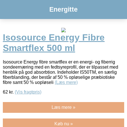
Energitte
Isosource Energy Fibre
Smartflex 500 ml
Isosource Energy fibre smartflex er en energi- og fiberrig
sondeernæring med en fedtsyreprofil, der er tilpasset med
henblik på god absorbtion. Indeholder IS50TM, en særlig
fiberblanding, der består af 50 % opløselige præbiotiske
fibre samt 50 % uopløseli
(Læs mere)
62
kr.
(Vis fragtpris)
Læs mere »
Køb nu »