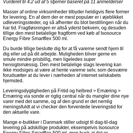
Vurderet til
4.2
ud af 5 stjerner baseret på
11
anmeldelser
Masser af online virksomheder tilbyder heldigvis flere former
for levering. En af dem der er mest populær er i øjeblikket
udleveringssteder, og så afhenter du blot bestillingen når du
har tid. Fragtløsningen er altså yderst bekvem, og desuden
tillige den mest betalelige fragtform ved køb af Isosource
Energy Fibre Smartflex 500 ml.
Du burde tillige beslutte dig for at få varerne sendt hjem til
dig eller ud på dit arbejde. Muligheden bliver gerne en
smule mindre prisbillig, men ligeledes super
hensigtsmæssig. Den mest betalelige slags levering kan
ikke modsiges at være at hente varerne selv, som desværre
forudsætter at du lever i nærheden af internet selskabets
hjemsted.
Leveringsdygtigheden på Fritid og helbred > Ernæring >
Ernæring via sonde er rigtig central når du mangler dine nye
varer med det samme, og af den grund er det nemlig
meningsfuldt at vi checker den forventede leveringstid for
den aktuelle vare.
Mange e-butikker i Danmark stiller udsigt til dag-til-dag
levering på adskillige produkter, eksempelvis Isosource
Energy Fibre Smartflex 500 ml, men husk at det er