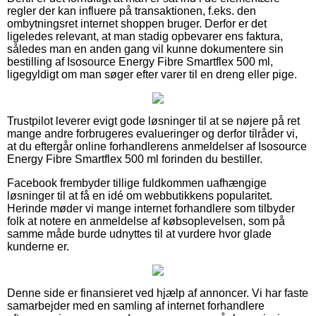
regler der kan influere på transaktionen, f.eks. den
ombytningsret internet shoppen bruger. Derfor er det
ligeledes relevant, at man stadig opbevarer ens faktura,
således man en anden gang vil kunne dokumentere sin
bestilling af Isosource Energy Fibre Smartflex 500 ml,
ligegyldigt om man søger efter varer til en dreng eller pige.
Trustpilot leverer evigt gode løsninger til at se nøjere på ret
mange andre forbrugeres evalueringer og derfor tilråder vi,
at du eftergår online forhandlerens anmeldelser af Isosource
Energy Fibre Smartflex 500 ml forinden du bestiller.
Facebook frembyder tillige fuldkommen uafhængige
løsninger til at få en idé om webbutikkens popularitet.
Herinde møder vi mange internet forhandlere som tilbyder
folk at notere en anmeldelse af købsoplevelsen, som på
samme måde burde udnyttes til at vurdere hvor glade
kunderne er.
Denne side er finansieret ved hjælp af annoncer. Vi har faste
samarbejder med en samling af internet forhandlere