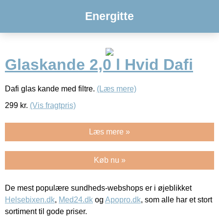
Energitte
Glaskande 2,0 l Hvid Dafi
Dafi glas kande med filtre.
(Læs mere)
299
kr.
(Vis fragtpris)
Læs mere »
Køb nu »
De mest populære sundheds-webshops er i øjeblikket
Helsebixen.dk
,
Med24.dk
og
Apopro.dk
, som alle har et stort
sortiment til gode priser.