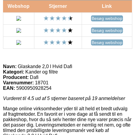
Webshop
Stjerner
Link
Besøg webshop
Besøg webshop
Besøg webshop
Navn:
Glaskande 2,0 l Hvid Dafi
Kategori:
Kander og filtre
Producent:
Dafi
Varenummer:
18701
EAN:
5900950928254
Vurderet til
4.5
ud af 5 stjerner baseret på
19
anmeldelser
Mange online virksomheder yder til alt held et bredt udvalg
af fragtmetoder. En favorit er i vore dage at få sendt til en
pakkeshop, hvor du så selv henter dine nye varer præcis når
det passer dig. Leveringsmetoden er nemlig ret nem, og ofte
tilmed den prisbilligste leveringsmanér ved køb af