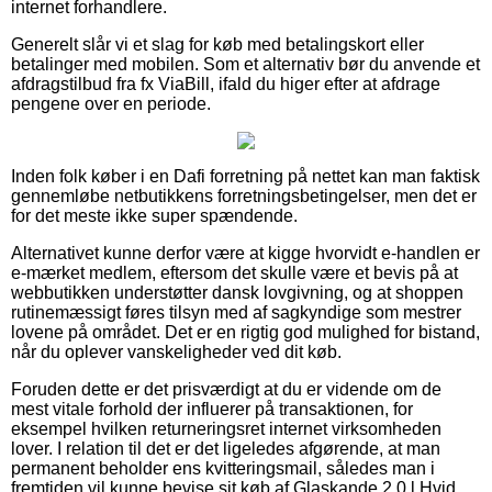
internet forhandlere.
Generelt slår vi et slag for køb med betalingskort eller
betalinger med mobilen. Som et alternativ bør du anvende et
afdragstilbud fra fx ViaBill, ifald du higer efter at afdrage
pengene over en periode.
Inden folk køber i en Dafi forretning på nettet kan man faktisk
gennemløbe netbutikkens forretningsbetingelser, men det er
for det meste ikke super spændende.
Alternativet kunne derfor være at kigge hvorvidt e-handlen er
e-mærket medlem, eftersom det skulle være et bevis på at
webbutikken understøtter dansk lovgivning, og at shoppen
rutinemæssigt føres tilsyn med af sagkyndige som mestrer
lovene på området. Det er en rigtig god mulighed for bistand,
når du oplever vanskeligheder ved dit køb.
Foruden dette er det prisværdigt at du er vidende om de
mest vitale forhold der influerer på transaktionen, for
eksempel hvilken returneringsret internet virksomheden
lover. I relation til det er det ligeledes afgørende, at man
permanent beholder ens kvitteringsmail, således man i
fremtiden vil kunne bevise sit køb af Glaskande 2,0 l Hvid