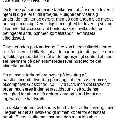
Glaskande 2,0 l Hvid Dafi.
Du kunne på samme måde tænke over at få varerne leveret
hjem til dig eller til dit arbejde. Muligheden viser sig
undertiden en kende dyrere, men på den anden side meget
hensigtsmæssig. Den billigste mulighed for levering vil dog
til enhver tid være selv at hente pakken, hvilket dog er
betinget af at du bor med kort afstand til e-firmaets
tilholdssted.
Fragtperioden på Kander og filtre kan i nogle tilfælde være
ret så essentiel i tilfælde af at du har brug for din pakke om et
øjeblik, og med det formål er det øjensynligt centralt at man
ser nærmere på den estimerede leveringsdato for det
aktuelle produkt.
En masse e-forhandlere byder på levering på
næstkommende hverdag på mange af deres varenumre,
eksempelvis Glaskande 2,0 l Hvid Dafi, men det kræver at
orden realiseres inden et fast tidspunkt, så at de har
mulighed for at nå at få ordren klargjort forud for at de
lageransatte har fyraften.
En række internet webshops frembyder fragtfri levering, men
i reglen er det så nødvendigt at man køber for et fastsat
beløb. Ellers skulle man snuppe den mest letkøbte