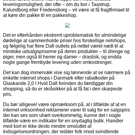
leveringsmulighed, der ofte – om du bor i Taastrup,
Kalundborg eller Fredensborg – vil være at få fragtfirmaet til
at køre din pakke til en pakkeshop.
Det er efterhånden ekstremt uproblematisk for almindelige
dødelige at sammenholde priser hos forskellige netshops,
og følgelig har flere Dafi outlets på nettet været nødt til at
mindske udsalgspriserne på deres produkter – til drenge og
piger, men også til herrer og damer – drastisk, og endda
nogle gange frembyde levering uden omkostninger.
Det kan dog immervæk vise sig lønnende at se nærmere på
enkelte internet shops i Danmark efter rabatkoder på
Glaskande 2,0 l Hvid Dafi forinden du færdiggør din
shopping, så du er skråsikker på at få fat i den skarpeste
pris.
Du bør alligevel være opmærksom på, at i tilfælde af at en
internet virksomhed reklamerer varer til salg for en salgspris
der kan ses som uhørt overkommelig, kunne det i nogle
tilfælde være en indikator for en snydagtig butik. Handler
med kort er ikke desto mindre omsluttet af
Indsigelsesordningen, der redder folk imod svindlende