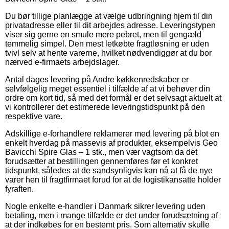
Du bør tillige planlægge at vælge udbringning hjem til din
privatadresse eller til dit arbejdes adresse. Leveringstypen
viser sig gerne en smule mere pebret, men til gengæld
temmelig simpel. Den mest letkøbte fragtløsning er uden
tvivl selv at hente varerne, hvilket nødvendiggør at du bor
nærved e-firmaets arbejdslager.
Antal dages levering på Andre køkkenredskaber er
selvfølgelig meget essentiel i tilfælde af at vi behøver din
ordre om kort tid, så med det formål er det selvsagt aktuelt at
vi kontrollerer det estimerede leveringstidspunkt på den
respektive vare.
Adskillige e-forhandlere reklamerer med levering på blot en
enkelt hverdag på massevis af produkter, eksempelvis Geo
Bavicchi Spire Glas – 1 stk., men vær vagtsom da det
forudsætter at bestillingen gennemføres før et konkret
tidspunkt, således at de sandsynligvis kan nå at få de nye
varer hen til fragtfirmaet forud for at de logistikansatte holder
fyraften.
Nogle enkelte e-handler i Danmark sikrer levering uden
betaling, men i mange tilfælde er det under forudsætning af
at der indkøbes for en bestemt pris. Som alternativ skulle