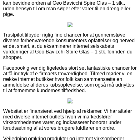
kan bevidne ordren af Geo Bavicchi Spire Glas – 1 stk.,
uden hensyn til om man søger efter varer til en dreng eller
pige.
Trustpilot tilbyder rigtig fine chancer for at gennemstøve
diverse forhenværende konsumenters opfattelser og herved
er det smart, at du eksaminerer internet selskabets
vurderinger af Geo Bavicchi Spire Glas – 1 stk. forinden du
shopper.
Facebook giver dig ligeledes stort set fantastiske chancer for
at få indtryk af e-firmaets troværdighed. Tilmed møder vi en
række internet butikker hvor folk kan sammensætte en
anmeldelse af deres købsoplevelse, som også må udnyttes
til at fornemme kundernes tilfredshed.
Websitet er finansieret ved hjælp af reklamer. Vi har aftaler
med diverse internet outlets hvori vi markedsfører
virksomhedernes varer, og indkasserer honorar under
forudsætning af at vores brugere fuldfører en ordre.
Vejledning omkring produkter og internet virksomheder