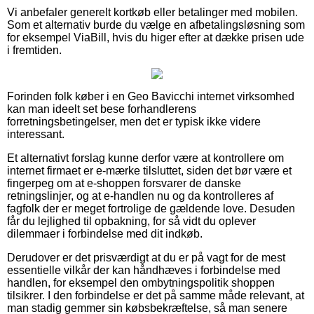
Vi anbefaler generelt kortkøb eller betalinger med mobilen.
Som et alternativ burde du vælge en afbetalingsløsning som
for eksempel ViaBill, hvis du higer efter at dække prisen ude
i fremtiden.
Forinden folk køber i en Geo Bavicchi internet virksomhed
kan man ideelt set bese forhandlerens
forretningsbetingelser, men det er typisk ikke videre
interessant.
Et alternativt forslag kunne derfor være at kontrollere om
internet firmaet er e-mærke tilsluttet, siden det bør være et
fingerpeg om at e-shoppen forsvarer de danske
retningslinjer, og at e-handlen nu og da kontrolleres af
fagfolk der er meget fortrolige de gældende love. Desuden
får du lejlighed til opbakning, for så vidt du oplever
dilemmaer i forbindelse med dit indkøb.
Derudover er det prisværdigt at du er på vagt for de mest
essentielle vilkår der kan håndhæves i forbindelse med
handlen, for eksempel den ombytningspolitik shoppen
tilsikrer. I den forbindelse er det på samme måde relevant, at
man stadig gemmer sin købsbekræftelse, så man senere