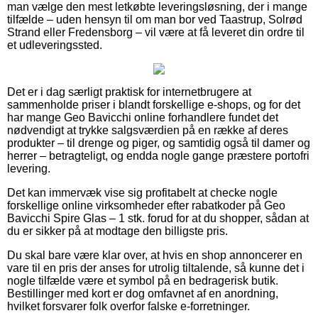
man vælge den mest letkøbte leveringsløsning, der i mange
tilfælde – uden hensyn til om man bor ved Taastrup, Solrød
Strand eller Fredensborg – vil være at få leveret din ordre til
et udleveringssted.
Det er i dag særligt praktisk for internetbrugere at
sammenholde priser i blandt forskellige e-shops, og for det
har mange Geo Bavicchi online forhandlere fundet det
nødvendigt at trykke salgsværdien på en række af deres
produkter – til drenge og piger, og samtidig også til damer og
herrer – betragteligt, og endda nogle gange præstere portofri
levering.
Det kan immervæk vise sig profitabelt at checke nogle
forskellige online virksomheder efter rabatkoder på Geo
Bavicchi Spire Glas – 1 stk. forud for at du shopper, sådan at
du er sikker på at modtage den billigste pris.
Du skal bare være klar over, at hvis en shop annoncerer en
vare til en pris der anses for utrolig tiltalende, så kunne det i
nogle tilfælde være et symbol på en bedragerisk butik.
Bestillinger med kort er dog omfavnet af en anordning,
hvilket forsvarer folk overfor falske e-forretninger.