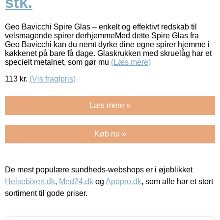
stk.
Geo Bavicchi Spire Glas – enkelt og effektivt redskab til
velsmagende spirer derhjemmeMed dette Spire Glas fra
Geo Bavicchi kan du nemt dyrke dine egne spirer hjemme i
køkkenet på bare få dage. Glaskrukken med skruelåg har et
specielt metalnet, som gør mu
(Læs mere)
113
kr.
(Vis fragtpris)
Læs mere »
Køb nu »
De mest populære sundheds-webshops er i øjeblikket
Helsebixen.dk
,
Med24.dk
og
Apopro.dk
, som alle har et stort
sortiment til gode priser.