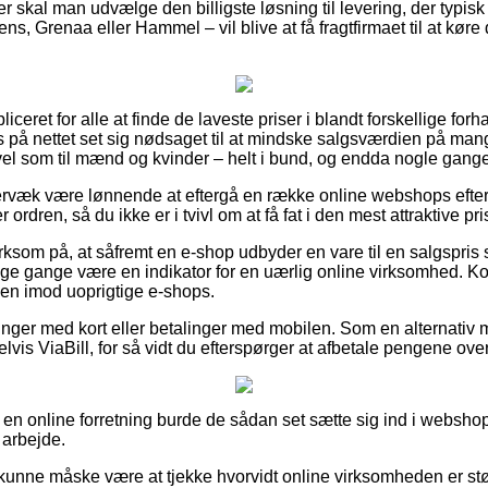
r skal man udvælge den billigste løsning til levering, der typi
s, Grenaa eller Hammel – vil blive at få fragtfirmaet til at køre d
ceret for alle at finde de laveste priser i blandt forskellige forh
 på nettet set sig nødsaget til at mindske salgsværdien på mange
vel som til mænd og kvinder – helt i bund, og endda nogle gange
ervæk være lønnende at eftergå en række online webshops eft
ordren, så du ikke er i tvivl om at få fat i den mest attraktive pri
om på, at såfremt en e-shop udbyder en vare til en salgspris 
ge gange være en indikator for en uærlig online virksomhed. Ko
 en imod uoprigtige e-shops.
alinger med kort eller betalinger med mobilen. Som en alternativ
lvis ViaBill, for så vidt du efterspørger at afbetale pengene ov
å en online forretning burde de sådan set sætte sig ind i websho
 arbejde.
nne måske være at tjekke hvorvidt online virksomheden er støt