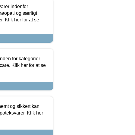
arer indenfor
møopati og særligt
 Klik her for at se
nden for kategorier
re. Klik her for at se
emt og sikkert kan
oteksvarer. Klik her