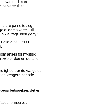
sk – hvad end man
ine varer til et
andlere på nettet, og
 af deres varer – til
 sikre fragt uden gebyr.
er udsalg på GEFU
s.
som anses for mystisk
rtkøb er dog en del af en
 mulighed bør du vælge et
er en længere periode.
ppens betingelser, det er
tet af e-mærket,