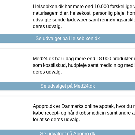
Helsebixen.dk har mere end 10.000 forskellige v
naturlægemidler, helsekost, personlig pleje, ho
udvalgte sunde fødevarer samt rengøringsartikler.
deres udvalg.
Se udvalget på Helsebixen.dk
Med24.dk har i dag mere end 18.000 produkter i
som kosttilskud, hudpleje samt medicin og medica
deres udvalg.
Se udvalget på Med24.dk
Apopro.dk er Danmarks online apotek, hvor du n
købe recept- og håndkøbsmedicin samt andre ap
for at se deres udvalg.
Se udvalget på Apopro.dk