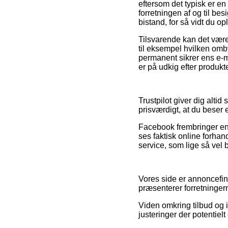
eftersom det typisk er en
forretningen af og til bes
bistand, for så vidt du o
Tilsvarende kan det være 
til eksempel hvilken omb
permanent sikrer ens e-ma
er på udkig efter produkte
Trustpilot giver dig alt
prisværdigt, at du beser
Facebook frembringer endv
ses faktisk online forha
service, som lige så vel 
Vores side er annoncefin
præsenterer forretningern
Viden omkring tilbud og 
justeringer der potentiel