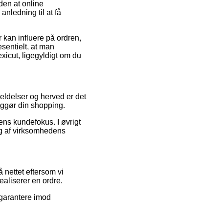
den at online
 anledning til at få
 kan influere på ordren,
sentielt, at man
xicut, ligegyldigt om du
eldelser og herved er det
iggør din shopping.
ens kundefokus. I øvrigt
ng af virksomhedens
 nettet eftersom vi
ealiserer en ordre.
 garantere imod