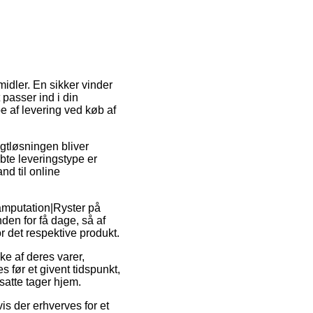
idler. En sikker vinder
t passer ind i din
e af levering ved køb af
agtløsningen bliver
bte leveringstype er
nd til online
amputation|Ryster på
den for få dage, så af
r det respektive produkt.
e af deres varer,
 før et givent tidspunkt,
nsatte tager hjem.
is der erhverves for et