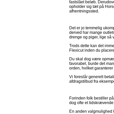
fastslået beløb. Derudove
opholder sig tæt på Horsen
afhentningssted.
Det er jo temmelig ukompli
derved har mange outlets
drenge og piger, lige så 
Trods dette kan det imm
Flexicut inden du placerer 
Du skal dog være opmærks
favorabel, burde det man
orden, hvilket garanterer
Vi foreslår generelt bet
afdragstilbud fra eksempe
Forinden folk bestiller p
dog ofte et tidskrævende
En anden valgmulighed ku