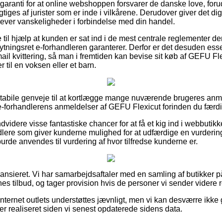
 garanti for at online webshoppen forsvarer de danske love, foru
igtiges af jurister som er inde i vilkårene. Derudover giver det dig
plever vanskeligheder i forbindelse med din handel.
til hjælp at kunden er sat ind i de mest centrale reglementer der
ytningsret e-forhandleren garanterer. Derfor er det desuden esse
il kvittering, så man i fremtiden kan bevise sit køb af GEFU Fle
r til en voksen eller et barn.
id stabile genveje til at kortlægge mange nuværende brugeres anm
 e-forhandlerens anmeldelser af GEFU Flexicut forinden du færd
idere visse fantastiske chancer for at få et kig ind i webbutikk
ndlere som giver kunderne mulighed for at udfærdige en vurderi
burde anvendes til vurdering af hvor tilfredse kunderne er.
ansieret. Vi har samarbejdsaftaler med en samling af butikker på
es tilbud, og tager provision hvis de personer vi sender videre r
internet outlets understøttes jævnligt, men vi kan desværre ikke
t er realiseret siden vi senest opdaterede sidens data.