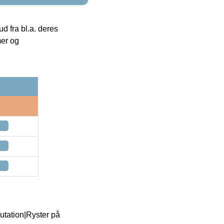
 fra bl.a. deres
mer og
utation|Ryster på