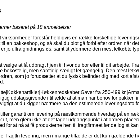
8
jerner baseret på
18
anmeldelser
virksomheder foreslår heldigvis en række forskellige leveringsm
et til en pakkeshop, og så skal du blot gå forbi efter ordren når de
r jo ultra gnidningsløs, samt tit ydermere den mest letkøbte typ
vælge at få udbragt hjem til hvor du bor eller til dit arbejde. Fr
re bekostelig, men samtidig særligt let gængelig. Den mest letkø
rdren, som jo forudsætter at du fysisk befinder dig med kort afsta
d.
itte|Køkkenartikler|Køkkenredskaber|Gaver fra 250-499 kr.|Arm
igtig udslagsgivende i tilfælde af at man har behov for pakken in
vigtigt at du kigger nærmere på den estimerede leveringsdato fo
stiller garanti om levering på næstkommende hverdag på en rækk
t, men glem ikke at det tager udgangspunkt i at ordren placeres
 for at nå at få produkterne hen til fragtfirmaet før de logistika
er fragtfri levering, men i mange tilfælde er det kun gældende hv