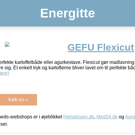
Energitte
GEFU Flexicut
erfekte kartoffelbåde eller agurkestave. Flexicut gør madlavning s
re sig. Et enkelt tryk og kartoflerne bliver lavet om til perfekte b
ere)
Køb nu »
eds-webshops er i øjeblikket
Helsebixen.dk
,
Med24.dk
og
Apop
iser.