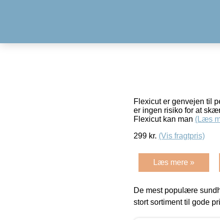
Flexicut er genvejen til p
er ingen risiko for at skæ
Flexicut kan man
(Læs m
299
kr.
(Vis fragtpris)
Læs mere »
De mest populære sundh
stort sortiment til gode pr