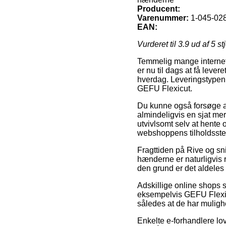
Producent:
Varenummer:
1-045-02
EAN:
Vurderet til
3.9
ud af 5 st
Temmelig mange internet 
er nu til dags at få lever
hverdag. Leveringstypen e
GEFU Flexicut.
Du kunne også forsøge at 
almindeligvis en sjat me
utvivlsomt selv at hente o
webshoppens tilholdsste
Fragttiden på Rive og sn
hænderne er naturligvis r
den grund er det aldeles 
Adskillige online shops 
eksempelvis GEFU Flexicu
således at de har mulighed
Enkelte e-forhandlere lov