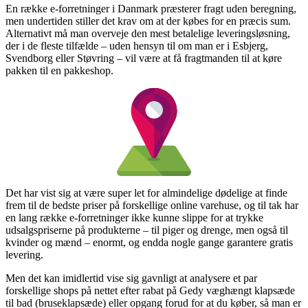
En række e-forretninger i Danmark præsterer fragt uden beregning,
men undertiden stiller det krav om at der købes for en præcis sum.
Alternativt må man overveje den mest betalelige leveringsløsning,
der i de fleste tilfælde – uden hensyn til om man er i Esbjerg,
Svendborg eller Støvring – vil være at få fragtmanden til at køre
pakken til en pakkeshop.
Det har vist sig at være super let for almindelige dødelige at finde
frem til de bedste priser på forskellige online varehuse, og til tak har
en lang række e-forretninger ikke kunne slippe for at trykke
udsalgspriserne på produkterne – til piger og drenge, men også til
kvinder og mænd – enormt, og endda nogle gange garantere gratis
levering.
Men det kan imidlertid vise sig gavnligt at analysere et par
forskellige shops på nettet efter rabat på Gedy væghængt klapsæde
til bad (bruseklapsæde) eller opgang forud for at du køber, så man er