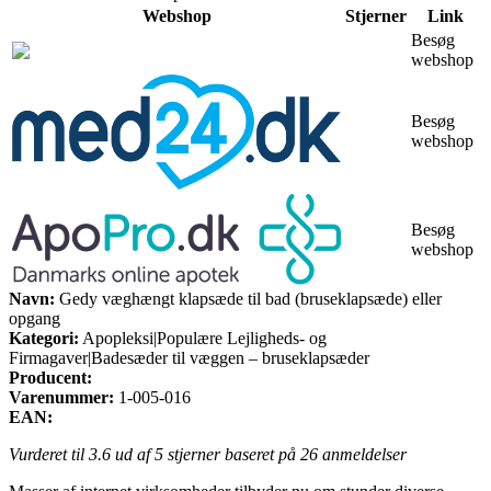
Webshop
Stjerner
Link
Besøg
webshop
Besøg
webshop
Besøg
webshop
Navn:
Gedy væghængt klapsæde til bad (bruseklapsæde) eller
opgang
Kategori:
Apopleksi|Populære Lejligheds- og
Firmagaver|Badesæder til væggen – bruseklapsæder
Producent:
Varenummer:
1-005-016
EAN:
Vurderet til
3.6
ud af 5 stjerner baseret på
26
anmeldelser