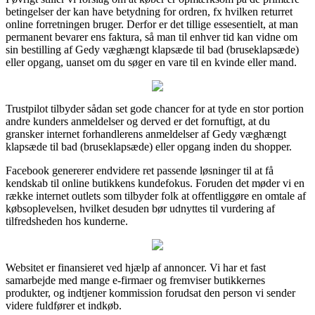
betingelser der kan have betydning for ordren, fx hvilken returret
online forretningen bruger. Derfor er det tillige essesentielt, at man
permanent bevarer ens faktura, så man til enhver tid kan vidne om
sin bestilling af Gedy væghængt klapsæde til bad (bruseklapsæde)
eller opgang, uanset om du søger en vare til en kvinde eller mand.
Trustpilot tilbyder sådan set gode chancer for at tyde en stor portion
andre kunders anmeldelser og derved er det fornuftigt, at du
gransker internet forhandlerens anmeldelser af Gedy væghængt
klapsæde til bad (bruseklapsæde) eller opgang inden du shopper.
Facebook genererer endvidere ret passende løsninger til at få
kendskab til online butikkens kundefokus. Foruden det møder vi en
række internet outlets som tilbyder folk at offentliggøre en omtale af
købsoplevelsen, hvilket desuden bør udnyttes til vurdering af
tilfredsheden hos kunderne.
Websitet er finansieret ved hjælp af annoncer. Vi har et fast
samarbejde med mange e-firmaer og fremviser butikkernes
produkter, og indtjener kommission forudsat den person vi sender
videre fuldfører et indkøb.