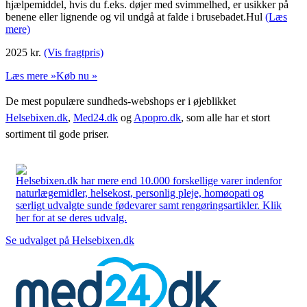
hjælpemiddel, hvis du f.eks. døjer med svimmelhed, er usikker på
benene eller lignende og vil undgå at falde i brusebadet.Hul
(Læs
mere)
2025
kr.
(Vis fragtpris)
Læs mere »
Køb nu »
De mest populære sundheds-webshops er i øjeblikket
Helsebixen.dk
,
Med24.dk
og
Apopro.dk
, som alle har et stort
sortiment til gode priser.
Helsebixen.dk har mere end 10.000 forskellige varer indenfor
naturlægemidler, helsekost, personlig pleje, homøopati og
særligt udvalgte sunde fødevarer samt rengøringsartikler. Klik
her for at se deres udvalg.
Se udvalget på Helsebixen.dk