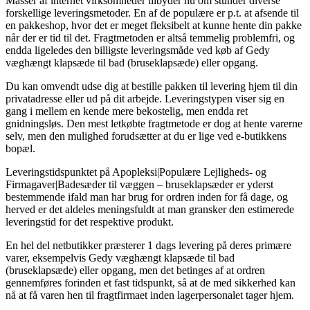
Masser af internet virksomheder tilbyder nu om stunder diverse
forskellige leveringsmetoder. En af de populære er p.t. at afsende til
en pakkeshop, hvor det er meget fleksibelt at kunne hente din pakke
når der er tid til det. Fragtmetoden er altså temmelig problemfri, og
endda ligeledes den billigste leveringsmåde ved køb af Gedy
væghængt klapsæde til bad (bruseklapsæde) eller opgang.
Du kan omvendt udse dig at bestille pakken til levering hjem til din
privatadresse eller ud på dit arbejde. Leveringstypen viser sig en
gang i mellem en kende mere bekostelig, men endda ret
gnidningsløs. Den mest letkøbte fragtmetode er dog at hente varerne
selv, men den mulighed forudsætter at du er lige ved e-butikkens
bopæl.
Leveringstidspunktet på Apopleksi|Populære Lejligheds- og
Firmagaver|Badesæder til væggen – bruseklapsæder er yderst
bestemmende ifald man har brug for ordren inden for få dage, og
herved er det aldeles meningsfuldt at man gransker den estimerede
leveringstid for det respektive produkt.
En hel del netbutikker præsterer 1 dags levering på deres primære
varer, eksempelvis Gedy væghængt klapsæde til bad
(bruseklapsæde) eller opgang, men det betinges af at ordren
gennemføres forinden et fast tidspunkt, så at de med sikkerhed kan
nå at få varen hen til fragtfirmaet inden lagerpersonalet tager hjem.