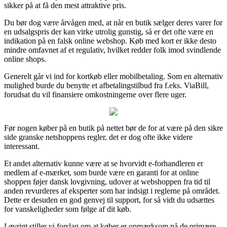
sikker på at få den mest attraktive pris.
Du bør dog være årvågen med, at når en butik sælger deres varer for
en udsalgspris der kan virke utrolig gunstig, så er det ofte være en
indikation på en falsk online webshop. Køb med kort er ikke desto
mindre omfavnet af et regulativ, hvilket redder folk imod svindlende
online shops.
Generelt går vi ind for kortkøb eller mobilbetaling. Som en alternativ
mulighed burde du benytte et afbetalingstilbud fra f.eks. ViaBill,
forudsat du vil finansiere omkostningerne over flere uger.
Før nogen køber på en butik på nettet bør de for at være på den sikre
side granske netshoppens regler, det er dog ofte ikke videre
interessant.
Et andet alternativ kunne være at se hvorvidt e-forhandleren er
medlem af e-mærket, som burde være en garanti for at online
shoppen føjer dansk lovgivning, udover at webshoppen fra tid til
anden revurderes af eksperter som har indsigt i reglerne på området.
Dette er desuden en god genvej til support, for så vidt du udsættes
for vanskeligheder som følge af dit køb.
I øvrigt stiller vi forslag om at køber er opmærksom på de primære