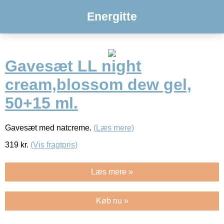
Energitte
Gavesæt LL night
cream,blossom dew gel,
50+15 ml.
Gavesæt med natcreme.
(Læs mere)
319
kr.
(Vis fragtpris)
Læs mere »
Køb nu »