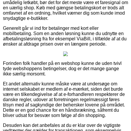
umådelig letkøbt, bør det for det meste være et faresignal om
en uærlig shop. Køb med gængse betalingskort er trods alt
omfavnet af en ordning, hvilket værner dig som kunde imod
snydagtige e-butikker.
Generelt går vi ind for betalinger med kort eller
mobilbetaling. Som en anden løsning kunne du udnytte en
afbetalingsløsning fra for eksempel ViaBill, i tilfælde af at du
ønsker at afdrage prisen over en længere periode.
Forinden folk handler på en webshop kunne de uden tvivl
tyde webshoppens betingelser, dog er det mange gange
ikke særlig morsomt.
Et andet alternativ kunne måske være at undersøge om
internet selskabet er medlem af e-mærket, siden det burde
være en tilkendegivelse af at e-forhandleren respekterer de
danske regler, udover at forretningen regelmæssigt føres
tilsyn med af sagkyndige der behersker lovene på området.
Dette er en god chance for en håndsrækning, såfremt du
bliver udsat for besvær som følge af din shopping.
Desuden kan det anbefales at du er klar over de vigtigste
vedtægter der gælder for transaktionen, som eksempelvis