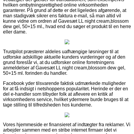
hvilken ombytningsrettighed online virksomheden
garanterer. På grund af dette er det ligeledes afgørende, at
man stadigvæk sikrer ens faktura e-mail, så man altid vil
kunne vidne om ordren af Gavesæt LL night cream,blossom
dew gel, 50+15 ml., hvad end du søger et produkt til en herre
eller dame.
Trustpilot præsterer aldeles uafhængige løsninger til at
udforske adskillige aktuelle kunders vurderinger og af den
grund foreslår vi, at du udforsker online forretningens
anmeldelser af Gavesæt LL night cream,blossom dew gel,
50+15 ml. forinden du handler.
Facebook yder tilsvarende faktisk udmærkede muligheder
for at få indsigt i netshoppens popularitet. Herinde er der en
del e-handler som tilbyder folk at aflevere en kritik af
virksomhedens service, hvilket ydermere burde bruges til at
tage stilling til tilfredsheden hos kunderne.
Vores hjemmeside er finansieret af indtægter fra reklamer. Vi
arbejder sammen med en stribe internet firmaer idet vi