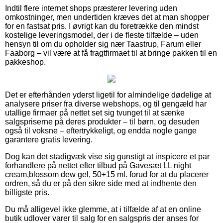
Indtil flere internet shops præsterer levering uden
omkostninger, men undertiden kræves det at man shopper
for en fastsat pris. I øvrigt kan du foretrække den mindst
kostelige leveringsmodel, der i de fleste tilfælde – uden
hensyn til om du opholder sig nær Taastrup, Farum eller
Faaborg – vil være at få fragtfirmaet til at bringe pakken til en
pakkeshop.
Det er efterhånden yderst ligetil for almindelige dødelige at
analysere priser fra diverse webshops, og til gengæld har
utallige firmaer på nettet set sig tvunget til at sænke
salgspriserne på deres produkter – til børn, og desuden
også til voksne – eftertrykkeligt, og endda nogle gange
garantere gratis levering.
Dog kan det stadigvæk vise sig gunstigt at inspicere et par
forhandlere på nettet efter tilbud på Gavesæt LL night
cream,blossom dew gel, 50+15 ml. forud for at du placerer
ordren, så du er på den sikre side med at indhente den
billigste pris.
Du må alligevel ikke glemme, at i tilfælde af at en online
butik udlover varer til salg for en salgspris der anses for