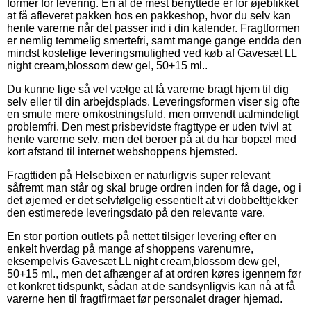
former for levering. En af de mest benyttede er for øjeblikket
at få afleveret pakken hos en pakkeshop, hvor du selv kan
hente varerne når det passer ind i din kalender. Fragtformen
er nemlig temmelig smertefri, samt mange gange endda den
mindst kostelige leveringsmulighed ved køb af Gavesæt LL
night cream,blossom dew gel, 50+15 ml..
Du kunne lige så vel vælge at få varerne bragt hjem til dig
selv eller til din arbejdsplads. Leveringsformen viser sig ofte
en smule mere omkostningsfuld, men omvendt ualmindeligt
problemfri. Den mest prisbevidste fragttype er uden tvivl at
hente varerne selv, men det beroer på at du har bopæl med
kort afstand til internet webshoppens hjemsted.
Fragttiden på Helsebixen er naturligvis super relevant
såfremt man står og skal bruge ordren inden for få dage, og i
det øjemed er det selvfølgelig essentielt at vi dobbelttjekker
den estimerede leveringsdato på den relevante vare.
En stor portion outlets på nettet tilsiger levering efter en
enkelt hverdag på mange af shoppens varenumre,
eksempelvis Gavesæt LL night cream,blossom dew gel,
50+15 ml., men det afhænger af at ordren køres igennem før
et konkret tidspunkt, sådan at de sandsynligvis kan nå at få
varerne hen til fragtfirmaet før personalet drager hjemad.