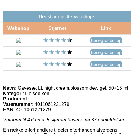
Bedst anmeldte webshops
Webshop
Stjerner
Link
Besøg webshop
Besøg webshop
Besøg webshop
Navn:
Gavesæt LL night cream,blossom dew gel, 50+15 ml.
Kategori:
Helsebixen
Producent:
Varenummer:
4011061221279
EAN:
4011061221279
Vurderet til
4.6
ud af 5 stjerner baseret på
37
anmeldelser
En række e-forhandlere tildeler efterhånden alverdens