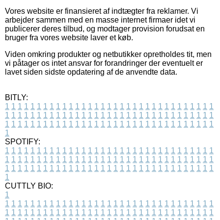
Vores website er finansieret af indtægter fra reklamer. Vi
arbejder sammen med en masse internet firmaer idet vi
publicerer deres tilbud, og modtager provision forudsat en
bruger fra vores website laver et køb.
Viden omkring produkter og netbutikker opretholdes tit, men
vi påtager os intet ansvar for forandringer der eventuelt er
lavet siden sidste opdatering af de anvendte data.
BITLY:
1
1
1
1
1
1
1
1
1
1
1
1
1
1
1
1
1
1
1
1
1
1
1
1
1
1
1
1
1
1
1
1
1
1
1
1
1
1
1
1
1
1
1
1
1
1
1
1
1
1
1
1
1
1
1
1
1
1
1
1
1
1
1
1
1
1
1
1
1
1
1
1
1
1
1
1
1
1
1
1
1
1
1
1
1
1
1
1
1
1
1
1
1
1
1
1
1
1
1
1
SPOTIFY:
1
1
1
1
1
1
1
1
1
1
1
1
1
1
1
1
1
1
1
1
1
1
1
1
1
1
1
1
1
1
1
1
1
1
1
1
1
1
1
1
1
1
1
1
1
1
1
1
1
1
1
1
1
1
1
1
1
1
1
1
1
1
1
1
1
1
1
1
1
1
1
1
1
1
1
1
1
1
1
1
1
1
1
1
1
1
1
1
1
1
1
1
1
1
1
1
1
1
1
1
CUTTLY BIO:
1
1
1
1
1
1
1
1
1
1
1
1
1
1
1
1
1
1
1
1
1
1
1
1
1
1
1
1
1
1
1
1
1
1
1
1
1
1
1
1
1
1
1
1
1
1
1
1
1
1
1
1
1
1
1
1
1
1
1
1
1
1
1
1
1
1
1