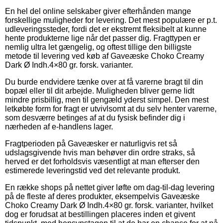
En hel del online selskaber giver efterhånden mange
forskellige muligheder for levering. Det mest populære er p.t.
udleveringssteder, fordi det er ekstremt fleksibelt at kunne
hente produkterne lige når det passer dig. Fragttypen er
nemlig ultra let gængelig, og oftest tillige den billigste
metode til levering ved køb af Gaveæske Choko Creamy
Dark Ø Indh.4×80 gr. forsk. varianter.
Du burde endvidere tænke over at få varerne bragt til din
bopæl eller til dit arbejde. Muligheden bliver gerne lidt
mindre prisbillig, men til gengæld yderst simpel. Den mest
letkøbte form for fragt er utvivlsomt at du selv henter varerne,
som desværre betinges af at du fysisk befinder dig i
nærheden af e-handlens lager.
Fragtperioden på Gaveæsker er naturligvis ret så
udslagsgivende hvis man behøver din ordre straks, så
herved er det forholdsvis væsentligt at man efterser den
estimerede leveringstid ved det relevante produkt.
En række shops på nettet giver løfte om dag-til-dag levering
på de fleste af deres produkter, eksempelvis Gaveæske
Choko Creamy Dark Ø Indh.4×80 gr. forsk. varianter, hvilket
dog er forudsat at bestillingen placeres inden et givent