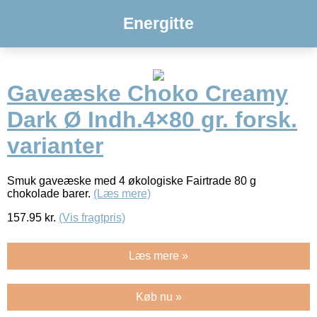
Energitte
Gaveæske Choko Creamy
Dark Ø Indh.4×80 gr. forsk.
varianter
Smuk gaveæske med 4 økologiske Fairtrade 80 g
chokolade barer.
(Læs mere)
157.95
kr.
(Vis fragtpris)
Læs mere »
Køb nu »