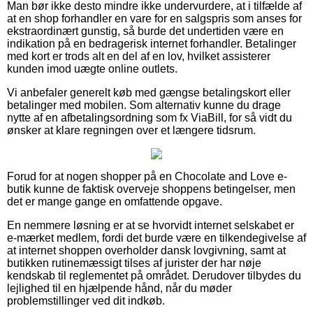
Man bør ikke desto mindre ikke undervurdere, at i tilfælde af
at en shop forhandler en vare for en salgspris som anses for
ekstraordinært gunstig, så burde det undertiden være en
indikation på en bedragerisk internet forhandler. Betalinger
med kort er trods alt en del af en lov, hvilket assisterer
kunden imod uægte online outlets.
Vi anbefaler generelt køb med gængse betalingskort eller
betalinger med mobilen. Som alternativ kunne du drage
nytte af en afbetalingsordning som fx ViaBill, for så vidt du
ønsker at klare regningen over et længere tidsrum.
Forud for at nogen shopper på en Chocolate and Love e-
butik kunne de faktisk overveje shoppens betingelser, men
det er mange gange en omfattende opgave.
En nemmere løsning er at se hvorvidt internet selskabet er
e-mærket medlem, fordi det burde være en tilkendegivelse af
at internet shoppen overholder dansk lovgivning, samt at
butikken rutinemæssigt tilses af jurister der har nøje
kendskab til reglementet på området. Derudover tilbydes du
lejlighed til en hjælpende hånd, når du møder
problemstillinger ved dit indkøb.