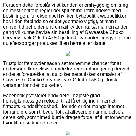
Foruden dette foreslår vi at kunden er omhyggelig omkring
de mest centrale regler der spiller ind i forbindelse med
bestillingen, for eksempel hvilken byttepolitik webbutikken
har. I den forbindelse er det ydermere vigtigt, at man til
enhver tid beholder ens e-mail kvittering, så man en anden
gang vil kunne bevise sin bestilling af Gaveæske Choko
Creamy Dark Ø Indh.4×80 gr. forsk. varianter, ligegyldigt om
du efterspørger produkter til en herre eller dame.
Trustpilot frembyder sådan set fornemme chancer for at
undersøge flere eksisterende køberes erfaringer og derved
er det at foretrække, at du tolker netbutikkens omtaler af
Gaveæske Choko Creamy Dark Ø Indh.4×80 gr. forsk.
varianter forinden du køber.
Facebook præsterer endvidere i højeste grad
hensigtsmæssige metoder til at få et kig ind i internet
firmaets kundetilfredshed. Herinde er der mange internet
forhandlere som tilbyder folk at aflevere en anmeldelse af
deres køb, som tilmed burde drages fordel af til at fornemme
hvor tilfredse kunderne er.