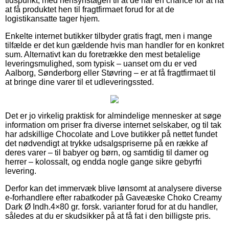
tidspunkt, med hensynstagen til at de har en chance for at nå
at få produktet hen til fragtfirmaet forud for at de
logistikansatte tager hjem.
Enkelte internet butikker tilbyder gratis fragt, men i mange
tilfælde er det kun gældende hvis man handler for en konkret
sum. Alternativt kan du foretrække den mest betalelige
leveringsmulighed, som typisk – uanset om du er ved
Aalborg, Sønderborg eller Støvring – er at få fragtfirmaet til
at bringe dine varer til et udleveringssted.
Det er jo virkelig praktisk for almindelige mennesker at søge
information om priser fra diverse internet selskaber, og til tak
har adskillige Chocolate and Love butikker på nettet fundet
det nødvendigt at trykke udsalgspriserne på en række af
deres varer – til babyer og børn, og samtidig til damer og
herrer – kolossalt, og endda nogle gange sikre gebyrfri
levering.
Derfor kan det immervæk blive lønsomt at analysere diverse
e-forhandlere efter rabatkoder på Gaveæske Choko Creamy
Dark Ø Indh.4×80 gr. forsk. varianter forud for at du handler,
således at du er skudsikker på at få fat i den billigste pris.