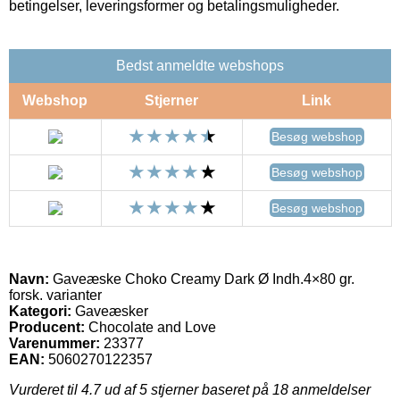
betingelser, leveringsformer og betalingsmuligheder.
Bedst anmeldte webshops
Webshop
Stjerner
Link
Besøg webshop
Besøg webshop
Besøg webshop
Navn:
Gaveæske Choko Creamy Dark Ø Indh.4×80 gr.
forsk. varianter
Kategori:
Gaveæsker
Producent:
Chocolate and Love
Varenummer:
23377
EAN:
5060270122357
Vurderet til
4.7
ud af 5 stjerner baseret på
18
anmeldelser