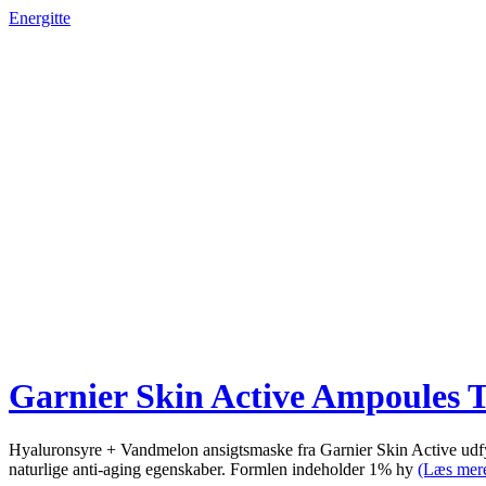
Energitte
Garnier Skin Active Ampoules T
Hyaluronsyre + Vandmelon ansigtsmaske fra Garnier Skin Active udfyl
naturlige anti-aging egenskaber. Formlen indeholder 1% hy
(Læs mer