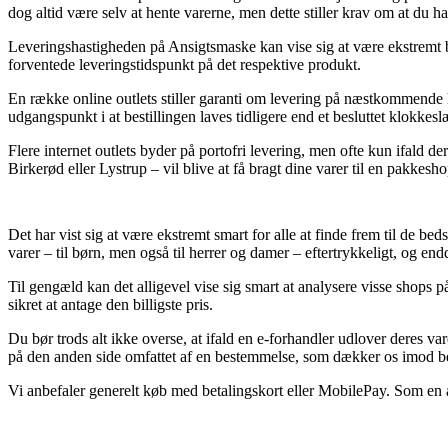
dog altid være selv at hente varerne, men dette stiller krav om at du 
Leveringshastigheden på Ansigtsmaske kan vise sig at være ekstremt be
forventede leveringstidspunkt på det respektive produkt.
En række online outlets stiller garanti om levering på næstkommend
udgangspunkt i at bestillingen laves tidligere end et besluttet klokkes
Flere internet outlets byder på portofri levering, men ofte kun ifald 
Birkerød eller Lystrup – vil blive at få bragt dine varer til en pakkesho
Det har vist sig at være ekstremt smart for alle at finde frem til de b
varer – til børn, men også til herrer og damer – eftertrykkeligt, og end
Til gengæld kan det alligevel vise sig smart at analysere visse shops
sikret at antage den billigste pris.
Du bør trods alt ikke overse, at ifald en e-forhandler udlover deres v
på den anden side omfattet af en bestemmelse, som dækker os imod bed
Vi anbefaler generelt køb med betalingskort eller MobilePay. Som en an