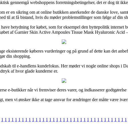
faktisk gennemgå webshoppens forretningsbetingelser, det er dog tit ikke
om er en sikring om at online butikken anerkender de danske love, samt a
hed til at få bistand, hvis du møder problemstillinger som følge af din s
 kan have betydning for købet, som for eksempel den byttepolitik interne
købet af Garnier Skin Active Ampoules Tissue Mask Hyaluronic Acid – 1
mange eksisterende køberes vurderinger og på grund af dette kan det anbe
gør din shopping.
dskab til e-handlens kundefokus. Her møder vi nogle online shops i Dan
ndtryk af hvor glade kunderne er.
rse e-butikker når vi fremviser deres varer, og indkasserer godtgørelse
t, men vi ønsker ikke at tage ansvar for ændringer der måtte være ivær
1
1
1
1
1
1
1
1
1
1
1
1
1
1
1
1
1
1
1
1
1
1
1
1
1
1
1
1
1
1
1
1
1
1
1
1
1