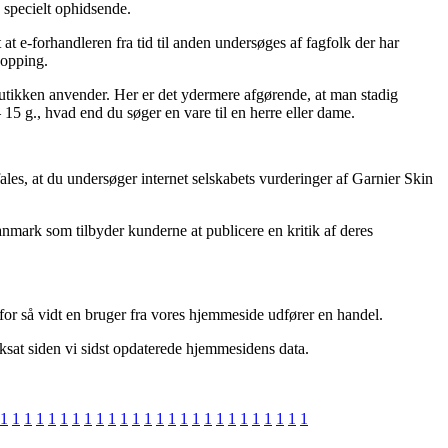
 specielt ophidsende.
t e-forhandleren fra tid til anden undersøges af fagfolk der har
hopping.
t butikken anvender. Her er det ydermere afgørende, at man stadig
5 g., hvad end du søger en vare til en herre eller dame.
fales, at du undersøger internet selskabets vurderinger af Garnier Skin
mark som tilbyder kunderne at publicere en kritik af deres
 for så vidt en bruger fra vores hjemmeside udfører en handel.
ksat siden vi sidst opdaterede hjemmesidens data.
1
1
1
1
1
1
1
1
1
1
1
1
1
1
1
1
1
1
1
1
1
1
1
1
1
1