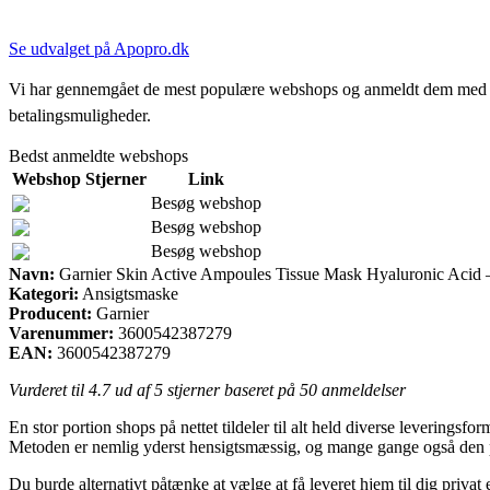
Se udvalget på Apopro.dk
Vi har gennemgået de mest populære webshops og anmeldt dem med stjern
betalingsmuligheder.
Bedst anmeldte webshops
Webshop
Stjerner
Link
Besøg webshop
Besøg webshop
Besøg webshop
Navn:
Garnier Skin Active Ampoules Tissue Mask Hyaluronic Acid –
Kategori:
Ansigtsmaske
Producent:
Garnier
Varenummer:
3600542387279
EAN:
3600542387279
Vurderet til
4.7
ud af 5 stjerner baseret på
50
anmeldelser
En stor portion shops på nettet tildeler til alt held diverse leveringsfor
Metoden er nemlig yderst hensigtsmæssig, og mange gange også den p
Du burde alternativt påtænke at vælge at få leveret hjem til dig priva