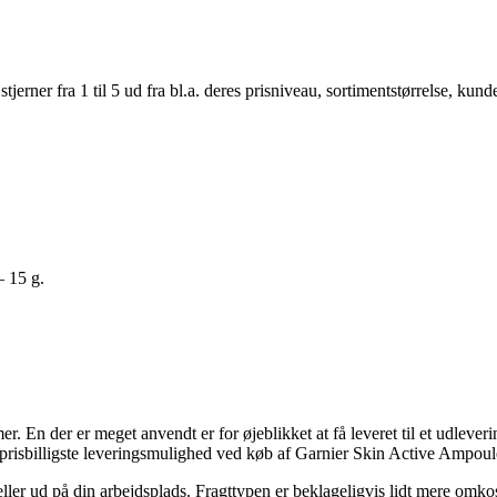
er fra 1 til 5 ud fra bl.a. deres prisniveau, sortimentstørrelse, kunde
 15 g.
mer. En der er meget anvendt er for øjeblikket at få leveret til et udlever
risbilligste leveringsmulighed ved køb af Garnier Skin Active Ampoul
t eller ud på din arbejdsplads. Fragttypen er beklageligvis lidt mere o