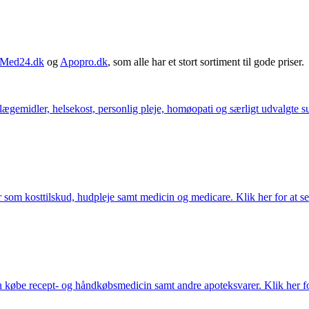
Med24.dk
og
Apopro.dk
, som alle har et stort sortiment til gode priser.
ægemidler, helsekost, personlig pleje, homøopati og særligt udvalgte sun
som kosttilskud, hudpleje samt medicin og medicare. Klik her for at se
købe recept- og håndkøbsmedicin samt andre apoteksvarer. Klik her for