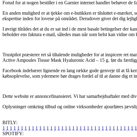
Forud for at nogen bestiller i en Garnier internet handler behøver de 
En anden mulighed er at tjekke om e-butikken er tilsluttet e-mærket, s
ekspertise inden for lovene på området. Derudover giver det dig lejlig
I øvrigt tilrådes det at du er sat ind i de mest basale betingelser der
beholder ens faktura e-mail, således man når som helst kan vidne om 
Trustpilot præsterer ret så tiltalende muligheder for at inspicere ret 
Active Ampoules Tissue Mask Hyaluronic Acid – 15 g. før du færdig
Facebook indebærer lignende en lang række gode genveje til at få ken
købsoplevelse, som ydermere bør drages fordel af til at danne dig et i
Dette website er annoncefinansieret. Vi har samarbejdsaftaler med dive
Oplysninger omkring tilbud og online virksomheder ajourføres jævnlig
BITLY:
1
1
1
1
1
1
1
1
1
1
1
1
1
1
1
1
1
1
1
1
1
1
1
1
1
1
1
1
1
1
1
1
1
1
1
1
1
SPOTIFY: