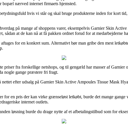
har bopæl nærved internet firmaets hjemsted.
tydningsfuld hvis vi står og skal bruge produkterne inden for kort tid,
e hverdag på mange af shoppens varer, eksempelvis Garnier Skin Activ
læt, sådan at de kan nå at få pakken ordnet forud for at medarbejderne ha
der aftages for en konkret sum. Alternativt bør man gribe den mest letkø
p.
edste priser fra forskellige netshops, og til gengæld har masser af Garni
da nogle gange præstere fri fragt.
 på nettet efter udsalg på Garnier Skin Active Ampoules Tissue Mask Hy
arer for en pris der kan virke grænseløst letkøbt, burde det mange gange
rageriske internet outlets.
den løsning burde du drage nytte af et afbetalingstilbud som for eksemp