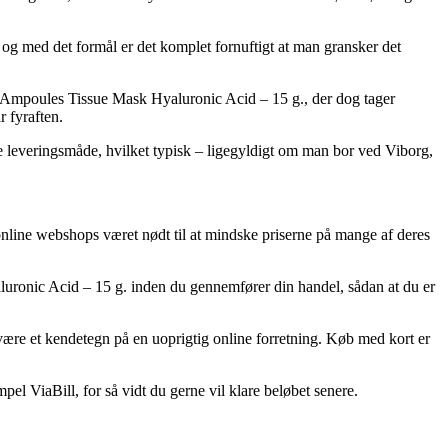
 og med det formål er det komplet fornuftigt at man gransker det
e Ampoules Tissue Mask Hyaluronic Acid – 15 g., der dog tager
r fyraften.
bte leveringsmåde, hvilket typisk – ligegyldigt om man bor ved Viborg,
er online webshops været nødt til at mindske priserne på mange af deres
aluronic Acid – 15 g. inden du gennemfører din handel, sådan at du er
 være et kendetegn på en uoprigtig online forretning. Køb med kort er
el ViaBill, for så vidt du gerne vil klare beløbet senere.