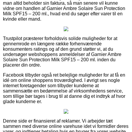
man altid beholder sin faktura, så man senere vil kunne
vidne om handlen af Garnier Ambre Solaire Sun Protection
Milk SPF15 – 200 ml., hvad end du søger efter varer til en
kvinde eller mand.
Trustpilot præsterer forholdsvis solide muligheder for at
gennemrode en længere række forhenværende
konsumenters ratings og af den grund støtter vi, at du
undersøger webshoppens anmeldelser af Garnier Ambre
Solaire Sun Protection Milk SPF15 – 200 ml. inden du
placerer din ordre.
Facebook tilbyder også ret belejlige muligheder for at få en
idé om online shoppens troværdighed. I øvrigt ses nogle
internet foretagender som tilbyder kunderne at
sammensætte en bedømmelse af virksomhedens service,
som tillige bør tages i brug til at danne dig et indtryk af hvor
glade kunderne er.
Denne side er finansieret af reklamer. Vi arbejder tæt
sammen med diverse online varehuse idet vi formidler deres
varer, og indtjener betaling hvis en bruger fra vores website