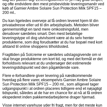
og ofte endvidere den mest prisbevidste leveringsmanér ved
køb af Garnier Ambre Solaire Sun Protection Milk SPF15 –
200 ml..
Du kan ligeledes overveje at få ordren leveret hjem til din
privatadresse eller ud til din arbejdsplads. Metoden bliver
gennemsnitligt en tand mere omkostningsfuld, men
derudover særdeles smart. Den mest betalelige
leveringstype vil dog utvivlsomt være at du selv henter
produkterne, som dog forudsætter at du har bopæl med kort
afstand til online shoppens tilholdssted.
Fragttiden på Solcreme er særdeles udslagsgivende om vi
skal bruge produkterne om kort tid, og med det formål er det
forholdsvis relevant at du undersøger det estimerede
leveringstidspunkt ved den pågældende vare.
Flere e-forhandlere giver levering på næstkommende
hverdag på flere varer, eksempelvis Garnier Ambre Solaire
Sun Protection Milk SPF15 – 200 ml., som alligevel tager
udgangspunkt i at ordren placeres tidligere end et nøjagtigt
tidspunkt, således at de har en chance for at nå at få ordren
ekspederet inden pakkemedarbejderne drager hjemad.
Visse internet varehuse yder fri fragt, men for det meste kun