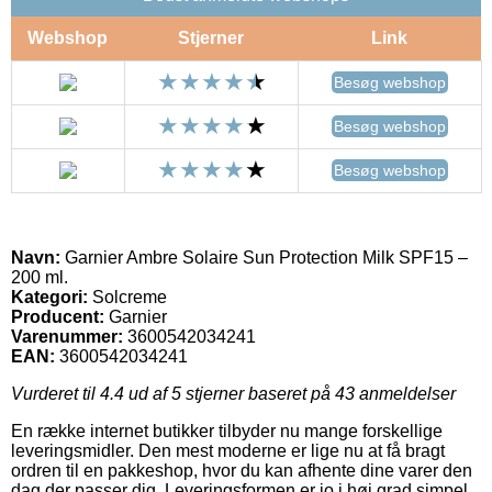
Webshop
Stjerner
Link
Besøg webshop
Besøg webshop
Besøg webshop
Navn:
Garnier Ambre Solaire Sun Protection Milk SPF15 –
200 ml.
Kategori:
Solcreme
Producent:
Garnier
Varenummer:
3600542034241
EAN:
3600542034241
Vurderet til
4.4
ud af 5 stjerner baseret på
43
anmeldelser
En række internet butikker tilbyder nu mange forskellige
leveringsmidler. Den mest moderne er lige nu at få bragt
ordren til en pakkeshop, hvor du kan afhente dine varer den
dag der passer dig. Leveringsformen er jo i høj grad simpel,