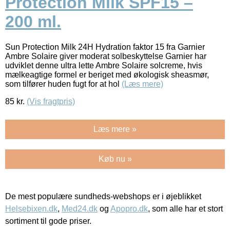
Protection Milk SPF15 –
200 ml.
Sun Protection Milk 24H Hydration faktor 15 fra Garnier
Ambre Solaire giver moderat solbeskyttelse Garnier har
udviklet denne ultra lette Ambre Solaire solcreme, hvis
mælkeagtige formel er beriget med økologisk sheasmør,
som tilfører huden fugt for at hol
(Læs mere)
85
kr.
(Vis fragtpris)
Læs mere »
Køb nu »
De mest populære sundheds-webshops er i øjeblikket
Helsebixen.dk
,
Med24.dk
og
Apopro.dk
, som alle har et stort
sortiment til gode priser.