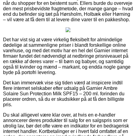
når du shopper for en bestemt sum. Ellers burde du overveje
den mest prisbevidste fragtmetode, der mange gange – hvad
end du befinder sig tæt på Hørsholm, Holbæk eller Hørning
– vil være at få dem til at levere dine varer til en pakkeshop.
Det har vist sig at være virkelig fleksibelt for almindelige
dødelige at sammenligne priser i blandt forskellige online
varehuse, og med det motiv har en hel del Garnier internet
firmaer fundet det nødvendigt at nedbringe prisniveauet på
en række af deres varer – til børn og babyer, og samtidig
også til kvinder og mænd – markant, og endda nogle gange
byde på portofri levering.
Det kan immervæk vise sig tiden værd at inspicere indtil
flere internet selskaber efter udsalg på Garnier Ambre
Solaire Sun Protection Milk SPF15 – 200 ml. forinden du
placerer ordren, så du er skudsikker på at få den billigste
pris.
Du skal alligevel være klar over, at hvis en e-handler
annoncerer deres produkter til salg for en salgspris som er
utrolig lav, bør det ofte være en indikator for en bedragerisk
internet handler. Kortbetalinger er i hvert fald omfattet af en