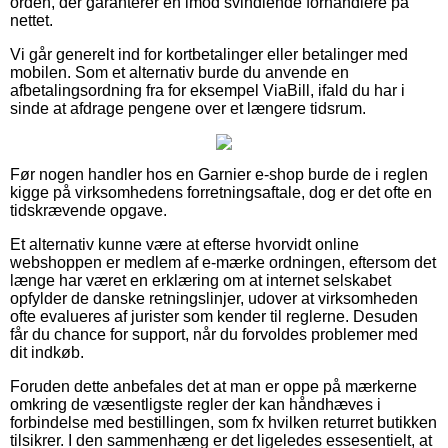
orden, der garanterer en imod svindlende forhandlere på
nettet.
Vi går generelt ind for kortbetalinger eller betalinger med
mobilen. Som et alternativ burde du anvende en
afbetalingsordning fra for eksempel ViaBill, ifald du har i
sinde at afdrage pengene over et længere tidsrum.
Før nogen handler hos en Garnier e-shop burde de i reglen
kigge på virksomhedens forretningsaftale, dog er det ofte en
tidskrævende opgave.
Et alternativ kunne være at efterse hvorvidt online
webshoppen er medlem af e-mærke ordningen, eftersom det
længe har været en erklæring om at internet selskabet
opfylder de danske retningslinjer, udover at virksomheden
ofte evalueres af jurister som kender til reglerne. Desuden
får du chance for support, når du forvoldes problemer med
dit indkøb.
Foruden dette anbefales det at man er oppe på mærkerne
omkring de væsentligste regler der kan håndhæves i
forbindelse med bestillingen, som fx hvilken returret butikken
tilsikrer. I den sammenhæng er det ligeledes essesentielt, at