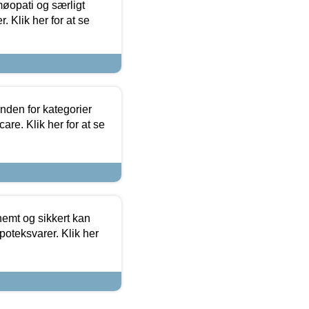
møopati og særligt
 Klik her for at se
nden for kategorier
re. Klik her for at se
emt og sikkert kan
oteksvarer. Klik her