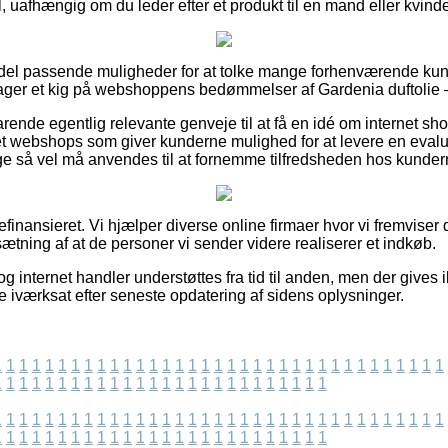
, uafhængig om du leder efter et produkt til en mand eller kvind
 en del passende muligheder for at tolke mange forhenværende 
u tager et kig på webshoppens bedømmelser af Gardenia duftolie –
rende egentlig relevante genveje til at få en idé om internet sh
rnet webshops som giver kunderne mulighed for at levere en evalu
ige så vel må anvendes til at fornemme tilfredsheden hos kunder
nansieret. Vi hjælper diverse online firmaer hvor vi fremviser 
tning af at de personer vi sender videre realiserer et indkøb.
g internet handler understøttes fra tid til anden, men der gives 
 iværksat efter seneste opdatering af sidens oplysninger.
1
1
1
1
1
1
1
1
1
1
1
1
1
1
1
1
1
1
1
1
1
1
1
1
1
1
1
1
1
1
1
1
1
1
1
1
1
1
1
1
1
1
1
1
1
1
1
1
1
1
1
1
1
1
1
1
1
1
1
1
1
1
1
1
1
1
1
1
1
1
1
1
1
1
1
1
1
1
1
1
1
1
1
1
1
1
1
1
1
1
1
1
1
1
1
1
1
1
1
1
1
1
1
1
1
1
1
1
1
1
1
1
1
1
1
1
1
1
1
1
1
1