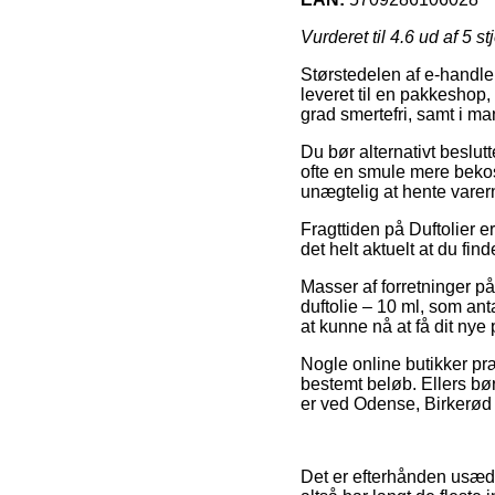
Vurderet til
4.6
ud af 5 st
Størstedelen af e-handler
leveret til en pakkeshop,
grad smertefri, samt i m
Du bør alternativt beslutt
ofte en smule mere bekos
unægtelig at hente varer
Fragttiden på Duftolier er 
det helt aktuelt at du fi
Masser af forretninger på
duftolie – 10 ml, som anta
at kunne nå at få dit nye
Nogle online butikker præ
bestemt beløb. Ellers b
er ved Odense, Birkerød e
Det er efterhånden usædv