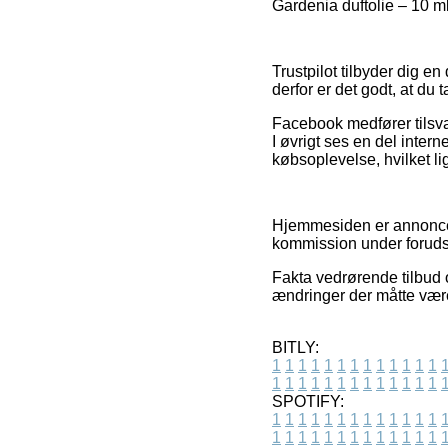
Gardenia duftolie – 10 ml
Trustpilot tilbyder dig
derfor er det godt, at d
Facebook medfører tilsva
I øvrigt ses en del inte
købsoplevelse, hvilket l
Hjemmesiden er annoncefi
kommission under forudsæ
Fakta vedrørende tilbud o
ændringer der måtte være
BITLY:
1
1
1
1
1
1
1
1
1
1
1
1
1
1
1
1
1
1
1
1
1
1
1
1
1
1
SPOTIFY:
1
1
1
1
1
1
1
1
1
1
1
1
1
1
1
1
1
1
1
1
1
1
1
1
1
1