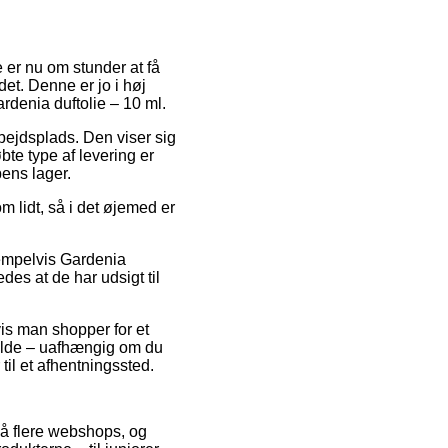
 er nu om stunder at få
et. Denne er jo i høj
rdenia duftolie – 10 ml.
arbejdsplads. Den viser sig
te type af levering er
pens lager.
om lidt, så i det øjemed er
sempelvis Gardenia
edes at de har udsigt til
vis man shopper for et
fælde – uafhængig om du
til et afhentningssted.
på flere webshops, og