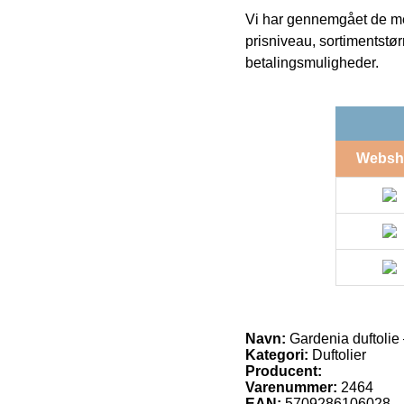
Vi har gennemgået de mes
prisniveau, sortimentstø
betalingsmuligheder.
Websh
Navn:
Gardenia duftolie
Kategori:
Duftolier
Producent:
Varenummer:
2464
EAN:
5709286106028