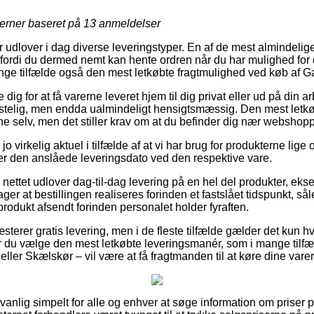
jerner baseret på
13
anmeldelser
 udlover i dag diverse leveringstyper. En af de mest almindelige
 fordi du dermed nemt kan hente ordren når du har mulighed for d
ange tilfælde også den mest letkøbte fragtmulighed ved køb af Ga
e dig for at få varerne leveret hjem til dig privat eller ud på din 
telig, men endda ualmindeligt hensigtsmæssig. Den mest letkøb
ne selv, men det stiller krav om at du befinder dig nær webshop
jo virkelig aktuel i tilfælde af at vi har brug for produkterne lige 
nder den anslåede leveringsdato ved den respektive vare.
 nettet udlover dag-til-dag levering på en hel del produkter, ek
ger at bestillingen realiseres forinden et fastslået tidspunkt, sål
 produkt afsendt forinden personalet holder fyraften.
sterer gratis levering, men i de fleste tilfælde gælder det kun h
ør du vælge den mest letkøbte leveringsmanér, som i mange til
ller Skælskør – vil være at få fragtmanden til at køre dine varer 
anlig simpelt for alle og enhver at søge information om priser 