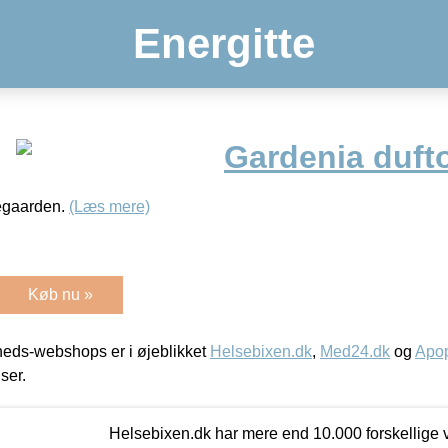
Energitte
Gardenia dufto
tegaarden.
(Læs mere)
Køb nu »
eds-webshops er i øjeblikket
Helsebixen.dk
,
Med24.dk
og
Apop
iser.
Helsebixen.dk har mere end 10.000 forskellige v