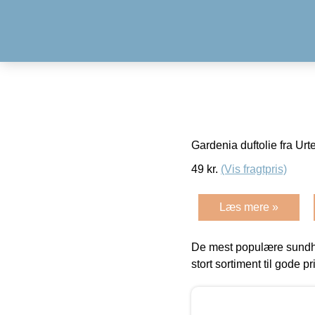
Gardenia duftolie fra Ur
49
kr.
(Vis fragtpris)
Læs mere »
De mest populære sundh
stort sortiment til gode pr