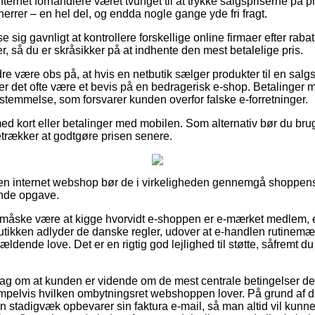
internet forhandlere været tvunget til at trykke salgspriserne på pr
herrer – en hel del, og endda nogle gange yde fri fragt.
e sig gavnligt at kontrollere forskellige online firmaer efter raba
er, så du er skråsikker på at indhente den mest betalelige pris.
re være obs på, at hvis en netbutik sælger produkter til en salg
 er det ofte være et bevis på en bedragerisk e-shop. Betalinger m
estemmelse, som forsvarer kunden overfor falske e-forretninger.
med kort eller betalinger med mobilen. Som alternativ bør du brug
oretrækker at godtgøre prisen senere.
en internet webshop bør de i virkeligheden gennemgå shoppens 
ende opgave.
e måske være at kigge hvorvidt e-shoppen er e-mærket medlem, 
utikken adlyder de danske regler, udover at e-handlen rutinem
gældende love. Det er en rigtig god lejlighed til støtte, såfremt
rslag om at kunden er vidende om de mest centrale betingelser de
mpelvis hvilken ombytningsret webshoppen lover. På grund af d
 stadigvæk opbevarer sin faktura e-mail, så man altid vil kunne