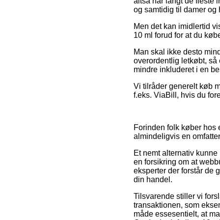
altså har langt de fleste 
og samtidig til damer og 
Men det kan imidlertid vis
10 ml forud for at du køb
Man skal ikke desto mind
overordentlig letkøbt, så
mindre inkluderet i en b
Vi tilråder generelt køb 
f.eks. ViaBill, hvis du f
Forinden folk køber hos 
almindeligvis en omfatt
Et nemt alternativ kunn
en forsikring om at webb
eksperter der forstår de 
din handel.
Tilsvarende stiller vi fo
transaktionen, som ekse
måde essesentielt, at man