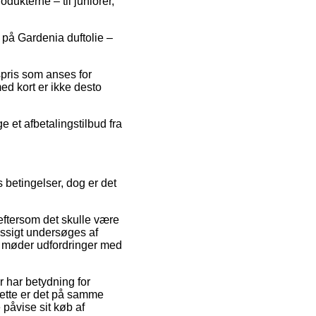
odukterne – til juniorer,
t på Gardenia duftolie –
spris som anses for
ed kort er ikke desto
e et afbetalingstilbud fra
betingelser, dog er det
eftersom det skulle være
æssigt undersøges af
 du møder udfordringer med
r har betydning for
ette er det på samme
 påvise sit køb af