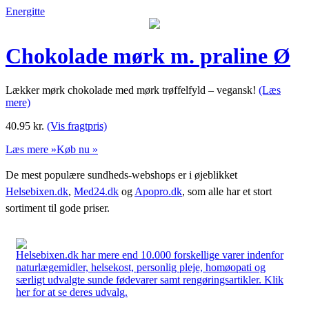
Energitte
Chokolade mørk m. praline Ø
Lækker mørk chokolade med mørk trøffelfyld – vegansk!
(Læs
mere)
40.95
kr.
(Vis fragtpris)
Læs mere »
Køb nu »
De mest populære sundheds-webshops er i øjeblikket
Helsebixen.dk
,
Med24.dk
og
Apopro.dk
, som alle har et stort
sortiment til gode priser.
Helsebixen.dk har mere end 10.000 forskellige varer indenfor
naturlægemidler, helsekost, personlig pleje, homøopati og
særligt udvalgte sunde fødevarer samt rengøringsartikler. Klik
her for at se deres udvalg.