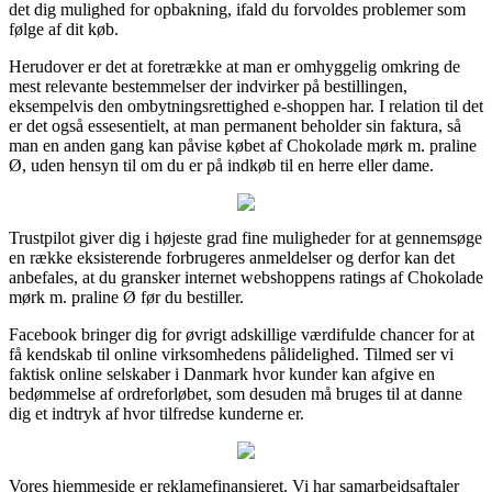
det dig mulighed for opbakning, ifald du forvoldes problemer som
følge af dit køb.
Herudover er det at foretrække at man er omhyggelig omkring de
mest relevante bestemmelser der indvirker på bestillingen,
eksempelvis den ombytningsrettighed e-shoppen har. I relation til det
er det også essesentielt, at man permanent beholder sin faktura, så
man en anden gang kan påvise købet af Chokolade mørk m. praline
Ø, uden hensyn til om du er på indkøb til en herre eller dame.
Trustpilot giver dig i højeste grad fine muligheder for at gennemsøge
en række eksisterende forbrugeres anmeldelser og derfor kan det
anbefales, at du gransker internet webshoppens ratings af Chokolade
mørk m. praline Ø før du bestiller.
Facebook bringer dig for øvrigt adskillige værdifulde chancer for at
få kendskab til online virksomhedens pålidelighed. Tilmed ser vi
faktisk online selskaber i Danmark hvor kunder kan afgive en
bedømmelse af ordreforløbet, som desuden må bruges til at danne
dig et indtryk af hvor tilfredse kunderne er.
Vores hjemmeside er reklamefinansieret. Vi har samarbejdsaftaler