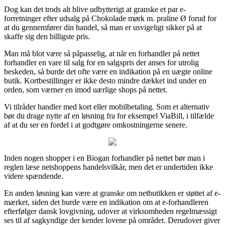
Dog kan det trods alt blive udbytterigt at granske et par e-
forretninger efter udsalg på Chokolade mørk m. praline Ø forud for
at du gennemfører din handel, så man er usvigeligt sikker på at
skaffe sig den billigste pris.
Man må blot være så påpasselig, at når en forhandler på nettet
forhandler en vare til salg for en salgspris der anses for utrolig
beskeden, så burde det ofte være en indikation på en uægte online
butik. Kortbestillinger er ikke desto mindre dækket ind under en
orden, som værner en imod uærlige shops på nettet.
Vi tilråder handler med kort eller mobilbetaling. Som et alternativ
bør du drage nytte af en løsning fra for eksempel ViaBill, i tilfælde
af at du ser en fordel i at godtgøre omkostningerne senere.
Inden nogen shopper i en Biogan forhandler på nettet bør man i
reglen læse netshoppens handelsvilkår, men det er undertiden ikke
videre spændende.
En anden løsning kan være at granske om netbutikken er støttet af e-
mærket, siden det burde være en indikation om at e-forhandleren
efterfølger dansk lovgivning, udover at virksomheden regelmæssigt
ses til af sagkyndige der kender lovene på området. Derudover giver