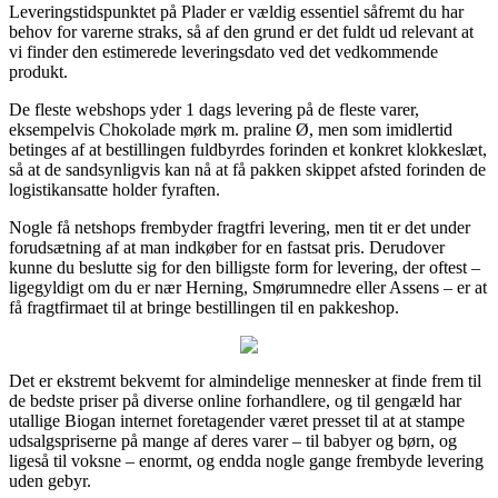
Leveringstidspunktet på Plader er vældig essentiel såfremt du har
behov for varerne straks, så af den grund er det fuldt ud relevant at
vi finder den estimerede leveringsdato ved det vedkommende
produkt.
De fleste webshops yder 1 dags levering på de fleste varer,
eksempelvis Chokolade mørk m. praline Ø, men som imidlertid
betinges af at bestillingen fuldbyrdes forinden et konkret klokkeslæt,
så at de sandsynligvis kan nå at få pakken skippet afsted forinden de
logistikansatte holder fyraften.
Nogle få netshops frembyder fragtfri levering, men tit er det under
forudsætning af at man indkøber for en fastsat pris. Derudover
kunne du beslutte sig for den billigste form for levering, der oftest –
ligegyldigt om du er nær Herning, Smørumnedre eller Assens – er at
få fragtfirmaet til at bringe bestillingen til en pakkeshop.
Det er ekstremt bekvemt for almindelige mennesker at finde frem til
de bedste priser på diverse online forhandlere, og til gengæld har
utallige Biogan internet foretagender været presset til at at stampe
udsalgspriserne på mange af deres varer – til babyer og børn, og
ligeså til voksne – enormt, og endda nogle gange frembyde levering
uden gebyr.