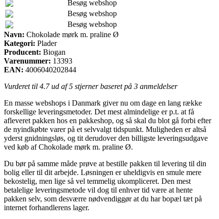
Besøg webshop
Besøg webshop
Besøg webshop
Navn:
Chokolade mørk m. praline Ø
Kategori:
Plader
Producent:
Biogan
Varenummer:
13393
EAN:
4006040202844
Vurderet til
4.7
ud af 5 stjerner baseret på
3
anmeldelser
En masse webshops i Danmark giver nu om dage en lang række
forskellige leveringsmetoder. Det mest almindelige er p.t. at få
afleveret pakken hos en pakkeshop, og så skal du blot gå forbi efter
de nyindkøbte varer på et selvvalgt tidspunkt. Muligheden er altså
yderst gnidningsløs, og tit derudover den billigste leveringsudgave
ved køb af Chokolade mørk m. praline Ø.
Du bør på samme måde prøve at bestille pakken til levering til din
bolig eller til dit arbejde. Løsningen er uheldigvis en smule mere
bekostelig, men lige så vel temmelig ukompliceret. Den mest
betalelige leveringsmetode vil dog til enhver tid være at hente
pakken selv, som desværre nødvendiggør at du har bopæl tæt på
internet forhandlerens lager.