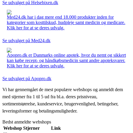
Se udvalget på Helsebixen.dk
Med24.dk har i dag mere end 18.000 produkter inden for
kategorier som kosttilskud, hudpleje samt medicin og medicare.
Klik her for at se deres udvalg.
Se udvalget på Med24.dk
Apopro.dk er Danmarks online apotek, hvor du nemt og sikkert
kan købe recept- og håndkøbsmedicin samt andre apoteksvarer.
Klik her for at se deres udvalg.
Se udvalget på Apopro.dk
Vi har gennemgået de mest populære webshops og anmeldt dem
med stjerner fra 1 til 5 ud fra bl.a. deres prisniveau,
sortimentstørrelse, kundeservice, brugervenlighed, betingelser,
leveringsformer og betalingsmuligheder.
Bedst anmeldte webshops
Webshop
Stjerner
Link