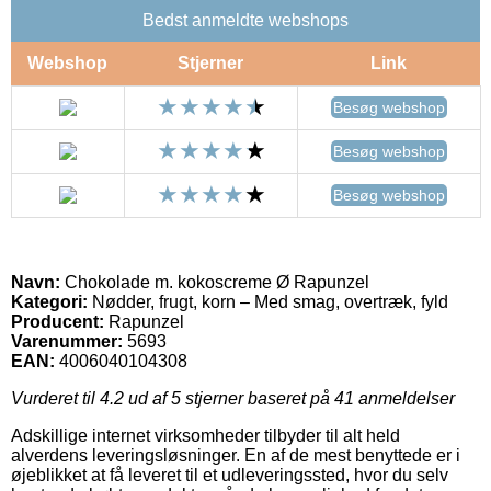
Bedst anmeldte webshops
Webshop
Stjerner
Link
Besøg webshop
Besøg webshop
Besøg webshop
Navn:
Chokolade m. kokoscreme Ø Rapunzel
Kategori:
Nødder, frugt, korn – Med smag, overtræk, fyld
Producent:
Rapunzel
Varenummer:
5693
EAN:
4006040104308
Vurderet til
4.2
ud af 5 stjerner baseret på
41
anmeldelser
Adskillige internet virksomheder tilbyder til alt held
alverdens leveringsløsninger. En af de mest benyttede er i
øjeblikket at få leveret til et udleveringssted, hvor du selv