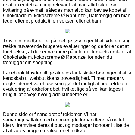
relation er det samtidig relevant, at man altid sikrer sin
kvittering på e-mail, således man altid kan bevise købet af
Chokolade m. kokoscreme Ø Rapunzel, uafhængig om man
leder efter et produkt til en voksen eller et barn.
Trustpilot medfører ret pålidelige løsninger til at tyde en lang
række nuværende brugeres evalueringer og derfor er det at
foretrække, at du ser nærmere på internet firmaets omtaler af
Chokolade m. kokoscreme Ø Rapunzel forinden du
færdiggør din shopping.
Facebook tilbyder tillige aldeles fantastiske løsninger til at få
kendskab til webbutikkens troværdighed. Tilmed møder vi
nogle internet varehuse som gør det muligt at nedfælde en
evaluering af ordreforløbet, hvilket lige så vel kan tages i
brug til at afveje hvor glade kunderne er.
Denne side er finansieret af reklamer. Vi har
samarbejdsaftaler med en mængde forhandlere på nettet
idet vi fremviser deres tilbud, og modtager honorar i tilfælde
af at vores brugere realiserer et indkøb.