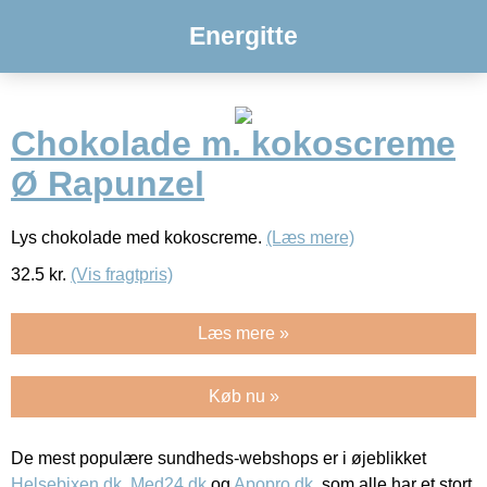
Energitte
Chokolade m. kokoscreme
Ø Rapunzel
Lys chokolade med kokoscreme.
(Læs mere)
32.5
kr.
(Vis fragtpris)
Læs mere »
Køb nu »
De mest populære sundheds-webshops er i øjeblikket
Helsebixen.dk
,
Med24.dk
og
Apopro.dk
, som alle har et stort