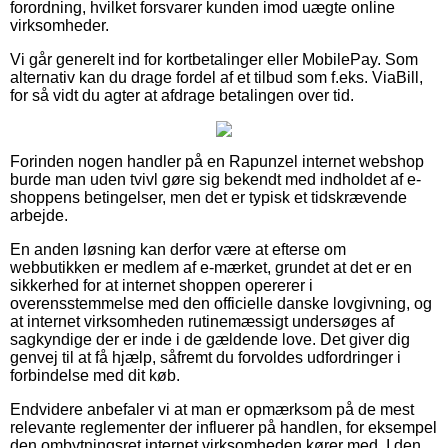
forordning, hvilket forsvarer kunden imod uægte online
virksomheder.
Vi går generelt ind for kortbetalinger eller MobilePay. Som
alternativ kan du drage fordel af et tilbud som f.eks. ViaBill,
for så vidt du agter at afdrage betalingen over tid.
Forinden nogen handler på en Rapunzel internet webshop
burde man uden tvivl gøre sig bekendt med indholdet af e-
shoppens betingelser, men det er typisk et tidskrævende
arbejde.
En anden løsning kan derfor være at efterse om
webbutikken er medlem af e-mærket, grundet at det er en
sikkerhed for at internet shoppen opererer i
overensstemmelse med den officielle danske lovgivning, og
at internet virksomheden rutinemæssigt undersøges af
sagkyndige der er inde i de gældende love. Det giver dig
genvej til at få hjælp, såfremt du forvoldes udfordringer i
forbindelse med dit køb.
Endvidere anbefaler vi at man er opmærksom på de mest
relevante reglementer der influerer på handlen, for eksempel
den ombytningsret internet virksomheden kører med. I den