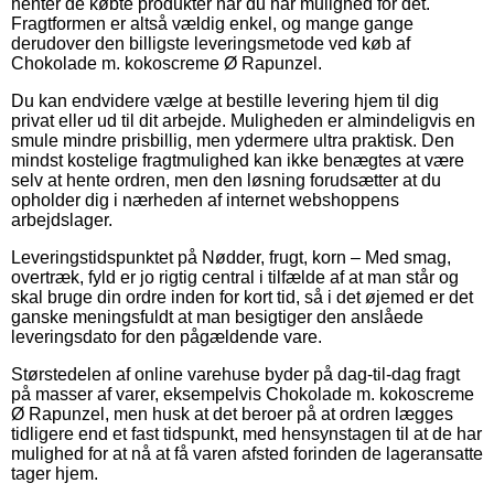
henter de købte produkter når du har mulighed for det.
Fragtformen er altså vældig enkel, og mange gange
derudover den billigste leveringsmetode ved køb af
Chokolade m. kokoscreme Ø Rapunzel.
Du kan endvidere vælge at bestille levering hjem til dig
privat eller ud til dit arbejde. Muligheden er almindeligvis en
smule mindre prisbillig, men ydermere ultra praktisk. Den
mindst kostelige fragtmulighed kan ikke benægtes at være
selv at hente ordren, men den løsning forudsætter at du
opholder dig i nærheden af internet webshoppens
arbejdslager.
Leveringstidspunktet på Nødder, frugt, korn – Med smag,
overtræk, fyld er jo rigtig central i tilfælde af at man står og
skal bruge din ordre inden for kort tid, så i det øjemed er det
ganske meningsfuldt at man besigtiger den anslåede
leveringsdato for den pågældende vare.
Størstedelen af online varehuse byder på dag-til-dag fragt
på masser af varer, eksempelvis Chokolade m. kokoscreme
Ø Rapunzel, men husk at det beroer på at ordren lægges
tidligere end et fast tidspunkt, med hensynstagen til at de har
mulighed for at nå at få varen afsted forinden de lageransatte
tager hjem.