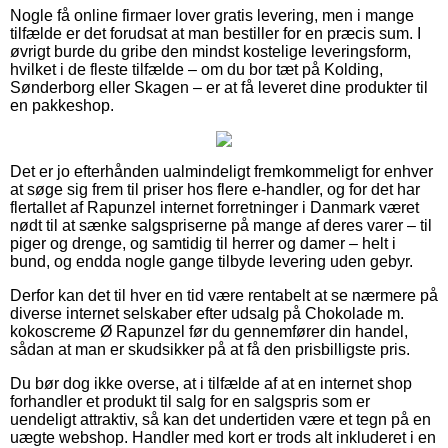
Nogle få online firmaer lover gratis levering, men i mange
tilfælde er det forudsat at man bestiller for en præcis sum. I
øvrigt burde du gribe den mindst kostelige leveringsform,
hvilket i de fleste tilfælde – om du bor tæt på Kolding,
Sønderborg eller Skagen – er at få leveret dine produkter til
en pakkeshop.
Det er jo efterhånden ualmindeligt fremkommeligt for enhver
at søge sig frem til priser hos flere e-handler, og for det har
flertallet af Rapunzel internet forretninger i Danmark været
nødt til at sænke salgspriserne på mange af deres varer – til
piger og drenge, og samtidig til herrer og damer – helt i
bund, og endda nogle gange tilbyde levering uden gebyr.
Derfor kan det til hver en tid være rentabelt at se nærmere på
diverse internet selskaber efter udsalg på Chokolade m.
kokoscreme Ø Rapunzel før du gennemfører din handel,
sådan at man er skudsikker på at få den prisbilligste pris.
Du bør dog ikke overse, at i tilfælde af at en internet shop
forhandler et produkt til salg for en salgspris som er
uendeligt attraktiv, så kan det undertiden være et tegn på en
uægte webshop. Handler med kort er trods alt inkluderet i en