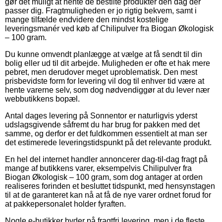
gør det muligt at hente de bestilte produkter den dag der
passer dig. Fragtmuligheden er jo rigtig bekvem, samt i
mange tilfælde endvidere den mindst kostelige
leveringsmanér ved køb af Chilipulver fra Biogan Økologisk
– 100 gram.
Du kunne omvendt planlægge at vælge at få sendt til din
bolig eller ud til dit arbejde. Muligheden er ofte et hak mere
pebret, men derudover meget uproblematisk. Den mest
prisbevidste form for levering vil dog til enhver tid være at
hente varerne selv, som dog nødvendiggør at du lever nær
webbutikkens bopæl.
Antal dages levering på Sonnentor er naturligvis yderst
udslagsgivende såfremt du har brug for pakken med det
samme, og derfor er det fuldkommen essentielt at man ser
det estimerede leveringstidspunkt på det relevante produkt.
En hel del internet handler annoncerer dag-til-dag fragt på
mange af butikkens varer, eksempelvis Chilipulver fra
Biogan Økologisk – 100 gram, som dog antager at orden
realiseres forinden et besluttet tidspunkt, med hensynstagen
til at de garanteret kan nå at få de nye varer ordnet forud for
at pakkepersonalet holder fyraften.
Nogle e-butikker byder på fragtfri levering, men i de fleste