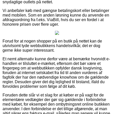
snydagtige outlets på nettet.
Vi anbefaler køb med gængse betalingskort eller betalinger
med mobilen. Som en anden løsning kunne du anvende en
afdragsordning fra f.eks. ViaBill, hvis du ser en fordel i at
honorere prisen over flere uger.
Forud for at nogen shopper på en butik på nettet kan de
utvivlsomt tyde webbutikkens handelsvilkår, det er dog
gerne ikke super interessant.
Et nemt alternativ kunne derfor være at bemærke hvorvidt e-
handlen er tilsluttet e-mærket, eftersom det bør være et
fingerpeg om at webbutikken opfylder dansk lovgivning,
foruden at internet selskabet fra tid til anden vurderes af
fagfolk der har den nødvendige knowhow om de gældende
regler. Desuden giver det dig lejlighed til bistand, ifald du
forvoldes problemer som følge af dit køb.
Foruden dette slår vi et slag for at køber er på vagt for de
elementære vedtægter der gør sig gældende i forbindelse
med købet, for eksempel den ombytningsret online butikken
anvender. I den forbindelse er det tillige afgørende, at man
altid sikrer ens faktura e-mail, således man senere vil kunne