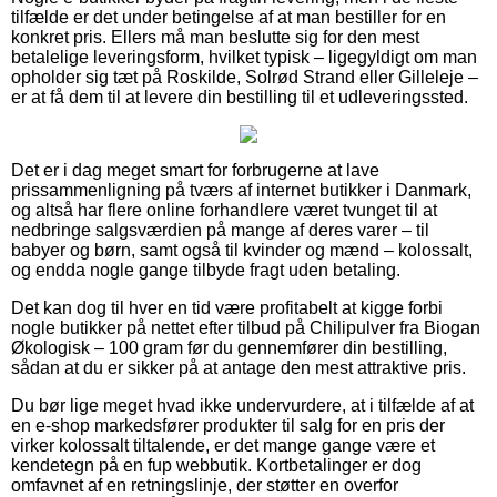
tilfælde er det under betingelse af at man bestiller for en
konkret pris. Ellers må man beslutte sig for den mest
betalelige leveringsform, hvilket typisk – ligegyldigt om man
opholder sig tæt på Roskilde, Solrød Strand eller Gilleleje –
er at få dem til at levere din bestilling til et udleveringssted.
Det er i dag meget smart for forbrugerne at lave
prissammenligning på tværs af internet butikker i Danmark,
og altså har flere online forhandlere været tvunget til at
nedbringe salgsværdien på mange af deres varer – til
babyer og børn, samt også til kvinder og mænd – kolossalt,
og endda nogle gange tilbyde fragt uden betaling.
Det kan dog til hver en tid være profitabelt at kigge forbi
nogle butikker på nettet efter tilbud på Chilipulver fra Biogan
Økologisk – 100 gram før du gennemfører din bestilling,
sådan at du er sikker på at antage den mest attraktive pris.
Du bør lige meget hvad ikke undervurdere, at i tilfælde af at
en e-shop markedsfører produkter til salg for en pris der
virker kolossalt tiltalende, er det mange gange være et
kendetegn på en fup webbutik. Kortbetalinger er dog
omfavnet af en retningslinje, der støtter en overfor