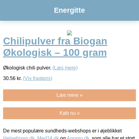
Energitte
Chilipulver fra Biogan
Økologisk – 100 gram
Økologisk chili pulver.
(Læs mere)
30.56
kr.
(Vis fragtpris)
Læs mere »
Køb nu »
De mest populære sundheds-webshops er i øjeblikket
Helsebixen.dk
,
Med24.dk
og
Apopro.dk
, som alle har et stort