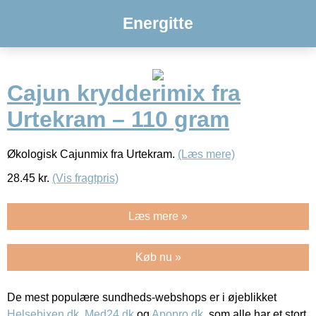
Energitte
Cajun krydderimix fra
Urtekram – 110 gram
Økologisk Cajunmix fra Urtekram.
(Læs mere)
28.45
kr.
(Vis fragtpris)
Læs mere »
Køb nu »
De mest populære sundheds-webshops er i øjeblikket
Helsebixen.dk
,
Med24.dk
og
Apopro.dk
, som alle har et stort