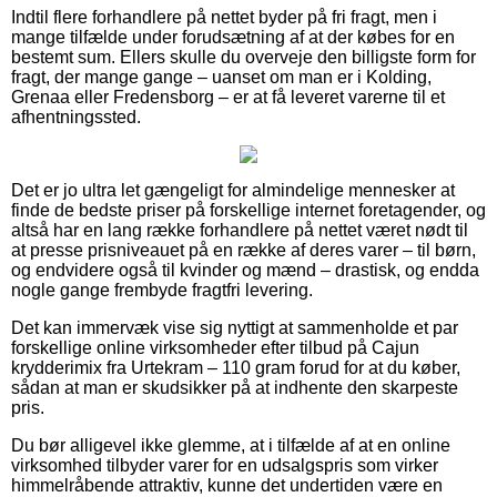
Indtil flere forhandlere på nettet byder på fri fragt, men i
mange tilfælde under forudsætning af at der købes for en
bestemt sum. Ellers skulle du overveje den billigste form for
fragt, der mange gange – uanset om man er i Kolding,
Grenaa eller Fredensborg – er at få leveret varerne til et
afhentningssted.
Det er jo ultra let gængeligt for almindelige mennesker at
finde de bedste priser på forskellige internet foretagender, og
altså har en lang række forhandlere på nettet været nødt til
at presse prisniveauet på en række af deres varer – til børn,
og endvidere også til kvinder og mænd – drastisk, og endda
nogle gange frembyde fragtfri levering.
Det kan immervæk vise sig nyttigt at sammenholde et par
forskellige online virksomheder efter tilbud på Cajun
krydderimix fra Urtekram – 110 gram forud for at du køber,
sådan at man er skudsikker på at indhente den skarpeste
pris.
Du bør alligevel ikke glemme, at i tilfælde af at en online
virksomhed tilbyder varer for en udsalgspris som virker
himmelråbende attraktiv, kunne det undertiden være en