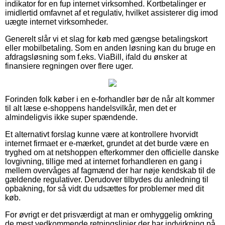
indikator for en fup internet virksomhed. Kortbetalinger er
imidlertid omfavnet af et regulativ, hvilket assisterer dig imod
uægte internet virksomheder.
Generelt slår vi et slag for køb med gængse betalingskort
eller mobilbetaling. Som en anden løsning kan du bruge en
afdragsløsning som f.eks. ViaBill, ifald du ønsker at
finansiere regningen over flere uger.
Forinden folk køber i en e-forhandler bør de når alt kommer
til alt læse e-shoppens handelsvilkår, men det er
almindeligvis ikke super spændende.
Et alternativt forslag kunne være at kontrollere hvorvidt
internet firmaet er e-mærket, grundet at det burde være en
tryghed om at netshoppen efterkommer den officielle danske
lovgivning, tillige med at internet forhandleren en gang i
mellem overvåges af fagmænd der har nøje kendskab til de
gældende regulativer. Derudover tilbydes du anledning til
opbakning, for så vidt du udsættes for problemer med dit
køb.
For øvrigt er det prisværdigt at man er omhyggelig omkring
de mest vedkommende retningslinjer der har indvirkning på