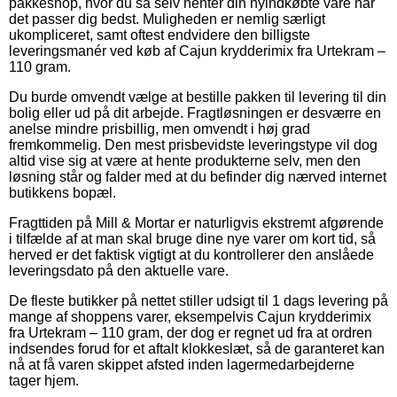
pakkeshop, hvor du så selv henter din nyindkøbte vare når
det passer dig bedst. Muligheden er nemlig særligt
ukompliceret, samt oftest endvidere den billigste
leveringsmanér ved køb af Cajun krydderimix fra Urtekram –
110 gram.
Du burde omvendt vælge at bestille pakken til levering til din
bolig eller ud på dit arbejde. Fragtløsningen er desværre en
anelse mindre prisbillig, men omvendt i høj grad
fremkommelig. Den mest prisbevidste leveringstype vil dog
altid vise sig at være at hente produkterne selv, men den
løsning står og falder med at du befinder dig nærved internet
butikkens bopæl.
Fragttiden på Mill & Mortar er naturligvis ekstremt afgørende
i tilfælde af at man skal bruge dine nye varer om kort tid, så
herved er det faktisk vigtigt at du kontrollerer den anslåede
leveringsdato på den aktuelle vare.
De fleste butikker på nettet stiller udsigt til 1 dags levering på
mange af shoppens varer, eksempelvis Cajun krydderimix
fra Urtekram – 110 gram, der dog er regnet ud fra at ordren
indsendes forud for et aftalt klokkeslæt, så de garanteret kan
nå at få varen skippet afsted inden lagermedarbejderne
tager hjem.