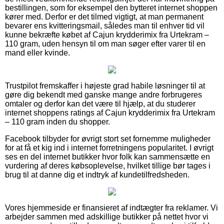
bestillingen, som for eksempel den bytteret internet shoppen
kører med. Derfor er det tilmed vigtigt, at man permanent
bevarer ens kvitteringsmail, således man til enhver tid vil
kunne bekræfte købet af Cajun krydderimix fra Urtekram –
110 gram, uden hensyn til om man søger efter varer til en
mand eller kvinde.
Trustpilot fremskaffer i højeste grad habile løsninger til at
gøre dig bekendt med ganske mange andre forbrugeres
omtaler og derfor kan det være til hjælp, at du studerer
internet shoppens ratings af Cajun krydderimix fra Urtekram
– 110 gram inden du shopper.
Facebook tilbyder for øvrigt stort set fornemme muligheder
for at få et kig ind i internet forretningens popularitet. I øvrigt
ses en del internet butikker hvor folk kan sammensætte en
vurdering af deres købsoplevelse, hvilket tillige bør tages i
brug til at danne dig et indtryk af kundetilfredsheden.
Vores hjemmeside er finansieret af indtægter fra reklamer. Vi
arbejder sammen med adskillige butikker på nettet hvor vi