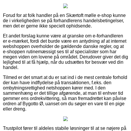
Forud for at folk handler på en Skærtoft mølle e-shop kunne
de i virkeligheden se på forhandlerens handelsbetingelser,
men det er gerne ikke specielt ophidsende.
Et andet forslag kunne være at granske om e-forhandleren
er e-mærket, fordi det burde være en antydning af at internet
webshoppen overholder de gældende danske regler, og at
e-shoppen rutinemæssigt ses til af specialister som har
megen viden om lovene på området. Derudover giver det dig
lejlighed til at få hjælp, når du udsættes for besvær ved din
handel.
Tilmed er det smart at du er sat ind i de mest centrale forhold
der kan have indflydelse på transaktionen, f.eks. den
ombytningsrettighed netshoppen kører med. I den
sammenhæng er det tillige afgørende, at man til enhver tid
gemmer ens ordrekvittering, så man fremadrettet kan påvise
ordren af Bygotto Ø, uanset om du søger en vare til en pige
eller dreng.
Trustpilot fører til aldeles stabile løsninger til at se nøjere på