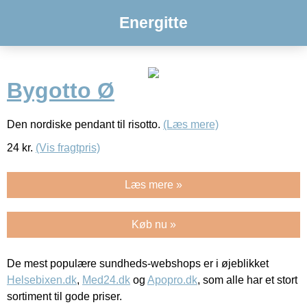
Energitte
Bygotto Ø
Den nordiske pendant til risotto.
(Læs mere)
24
kr.
(Vis fragtpris)
Læs mere »
Køb nu »
De mest populære sundheds-webshops er i øjeblikket
Helsebixen.dk
,
Med24.dk
og
Apopro.dk
, som alle har et stort
sortiment til gode priser.