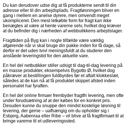
Du kan derudover udse dig at få produkterne sendt til din
adresse eller til din arbejdsplads. Fragtløsningen bliver en
gang i mellem en anelse dyrere, men omvendt meget
ukompliceret. Den mest letkøbte form for fragt kan ikke
benægtes at være at hente varerne selv, hvilket dog kræver
at du befinder dig i nærheden af webbutikkens arbejdslager.
Fragttiden på Byg kan i nogle tilfælde være vældig
afgørende når vi skal bruge din pakke inden for få dage, så
derfor er det uden tvivl meningsfuldt at du studerer den
anslåede leveringstid for den aktuelle vare.
En hel del netbutikker stiller udsigt til dag-til-dag levering på
en masse produkter, eksempelvis Bygotto Ø, hvilket dog
påkræver at bestillingen fuldbyrdes før et aftalt klokkeslæt,
således at de kan nå at få produktet skippet afsted inden
personalet har fyraften.
En hel del online firmaer frembyder fragtfri levering, men ofte
under forudsætning af at der købes for en konkret pris.
Desuden kunne du snuppe den mindst kostelige løsning til
levering, der gerne – uafhængig om du opholder sig i
Esbjerg, Aabenraa eller Ribe – vil blive at få fragtfirmaet til at
bringe varerne til et udleveringssted.