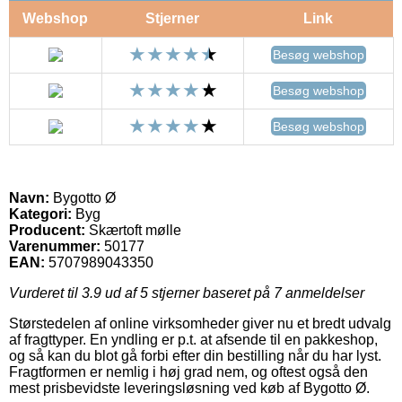
Webshop
Stjerner
Link
Besøg webshop
Besøg webshop
Besøg webshop
Navn:
Bygotto Ø
Kategori:
Byg
Producent:
Skærtoft mølle
Varenummer:
50177
EAN:
5707989043350
Vurderet til
3.9
ud af 5 stjerner baseret på
7
anmeldelser
Størstedelen af online virksomheder giver nu et bredt udvalg
af fragttyper. En yndling er p.t. at afsende til en pakkeshop,
og så kan du blot gå forbi efter din bestilling når du har lyst.
Fragtformen er nemlig i høj grad nem, og oftest også den
mest prisbevidste leveringsløsning ved køb af Bygotto Ø.