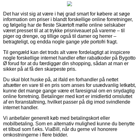
Det har vist sig at være i høj grad smart for købere at søge
information om priser i blandt forskellige online forretninger,
og følgelig har de fleste Skærtoft mølle online selskaber
været presset til at at trykke prisniveauet på varerne – til
piger og drenge, og tillige også til damer og herrer –
betragteligt, og endda nogle gange yde portofri fragt.
Til gengæld kan det trods alt være fordelagtigt at inspicere
nogle forskellige internet handler efter rabatkoder på Bygotto
Ø forud for at du færdiggør din shopping, sådan at man er
sikker på at få den skarpeste pris.
Du skal blot huske på, at ifald en forhandler på nettet
afsætter en vare til en pris som anses for usædvanlig letkøbt,
kunne det mange gange være et faresignal om en snydagtig
online forretning. Betalinger med kort er imidlertid omsluttet
af en foranstaltning, hvilket passer på dig imod svindlende
internet handler.
Vi anbefaler generelt køb med betalingskort eller
mobilbetaling. Som en alternativ mulighed kunne du benytte
et tilbud som f.eks. ViaBill, når du gerne vil honorere
omkostningerne i flere bidder.