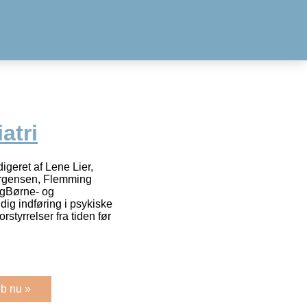
atri
geret af Lene Lier,
ørgensen, Flemming
ogBørne- og
ig indføring i psykiske
styrrelser fra tiden før
b nu »