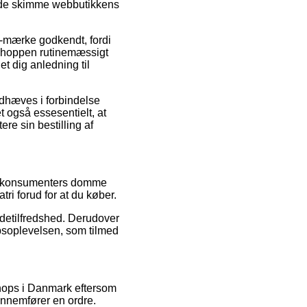
side skimme webbutikkens
e-mærke godkendt, fordi
t shoppen rutinemæssigt
t dig anledning til
dhæves i forbindelse
t også essesentielt, at
re sin bestilling af
nde konsumenters domme
ri forud for at du køber.
undetilfredshed. Derudover
købsoplevelsen, som tilmed
shops i Danmark eftersom
ennemfører en ordre.