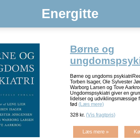
Energitte
Børne og
ungdomspsyki
Børne og ungdoms psykiatriRedi
Torben Isager, Ole Sylvester J
Warborg Larsen og Tove Aarkr
Ungdomspsykiatri giver en grund
lidelser og udviklingsmæssige for
fød
(Læs mere)
328
kr.
(Vis fragtpris)
Læs mere »
Kø