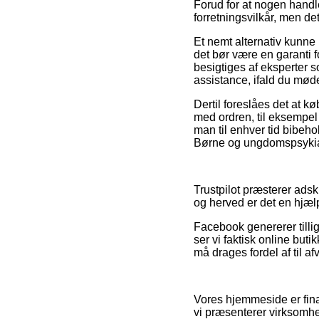
Forud for at nogen handl
forretningsvilkår, men det
Et nemt alternativ kunne
det bør være en garanti f
besigtiges af eksperter 
assistance, ifald du mød
Dertil foreslåes det at 
med ordren, til eksempel 
man til enhver tid bibeho
Børne og ungdomspsykiatr
Trustpilot præsterer ads
og herved er det en hjælp
Facebook genererer tillig
ser vi faktisk online but
må drages fordel af til af
Vores hjemmeside er fina
vi præsenterer virksomh