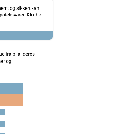
emt og sikkert kan
oteksvarer. Klik her
 fra bl.a. deres
mer og