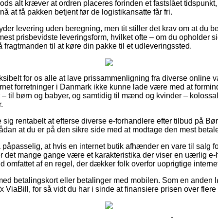
ds alt kræver at ordren placeres forinden et fastslået tidspunkt
å at få pakken betjent før de logistikansatte får fri.
der levering uden beregning, men tit stiller det krav om at du besti
est prisbevidste leveringsform, hvilket ofte – om du opholder 
 få fragtmanden til at køre din pakke til et udleveringssted.
eksibelt for os alle at lave prissammenligning fra diverse online 
net forretninger i Danmark ikke kunne lade være med at formin
 – til børn og babyer, og samtidig til mænd og kvinder – koloss
.
e sig rentabelt at efterse diverse e-forhandlere efter tilbud på 
sådan at du er på den sikre side med at modtage den mest betalel
påpasselig, at hvis en internet butik afhænder en vare til salg fo
er det mange gange være et karakteristika der viser en uærlig e
ald omfattet af en regel, der dækker folk overfor uoprigtige interne
 med betalingskort eller betalinger med mobilen. Som en anden
x ViaBill, for så vidt du har i sinde at finansiere prisen over flere