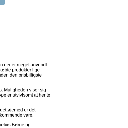
En der er meget anvendt
 købte produkter lige
uden den prisbilligste
ds. Muligheden viser sig
pe er utvivlsomt at hente
 det øjemed er det
edkommende vare.
pelvis Børne og