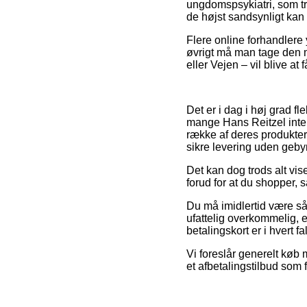
ungdomspsykiatri, som tro
de højst sandsynligt kan n
Flere online forhandlere y
øvrigt må man tage den m
eller Vejen – vil blive at
Det er i dag i høj grad fl
mange Hans Reitzel inter
række af deres produkter
sikre levering uden gebyr
Det kan dog trods alt vis
forud for at du shopper, 
Du må imidlertid være så 
ufattelig overkommelig, 
betalingskort er i hvert f
Vi foreslår generelt køb
et afbetalingstilbud som f