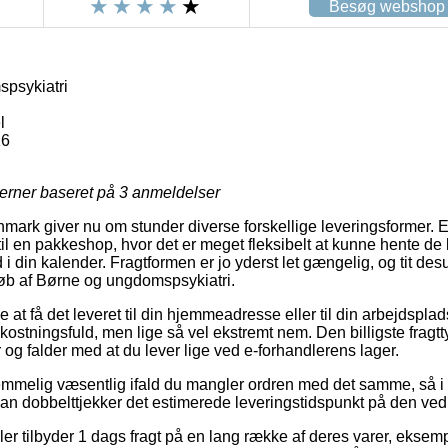
Besøg webshop
psykiatri
l
16
jerner baseret på
3
anmeldelser
ark giver nu om stunder diverse forskellige leveringsformer. 
 til en pakkeshop, hvor det er meget fleksibelt at kunne hente de
 i din kalender. Fragtformen er jo yderst let gængelig, og tit des
køb af Børne og ungdomspsykiatri.
at få det leveret til din hjemmeadresse eller til din arbejdspla
stningsfuld, men lige så vel ekstremt nem. Den billigste fragtty
 og falder med at du lever lige ved e-forhandlerens lager.
emmelig væsentlig ifald du mangler ordren med det samme, så i
man dobbelttjekker det estimerede leveringstidspunkt på den v
 tilbyder 1 dags fragt på en lang række af deres varer, eksem