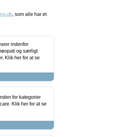
ro.dk
, som alle har et
arer indenfor
møopati og særligt
 Klik her for at se
nden for kategorier
re. Klik her for at se