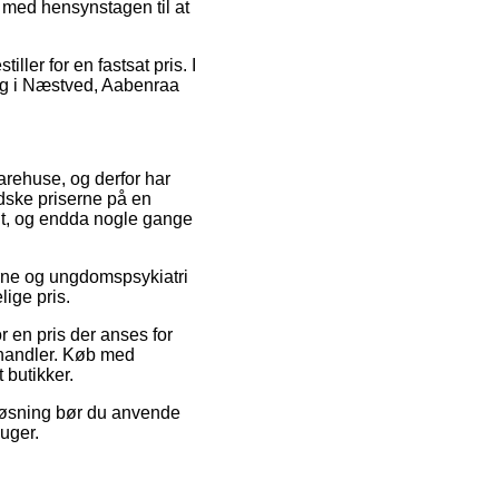
, med hensynstagen til at
ller for en fastsat pris. I
sig i Næstved, Aabenraa
varehuse, og derfor har
dske priserne på en
alt, og endda nogle gange
Børne og ungdomspsykiatri
ige pris.
r en pris der anses for
-handler. Køb med
t butikker.
 løsning bør du anvende
 uger.