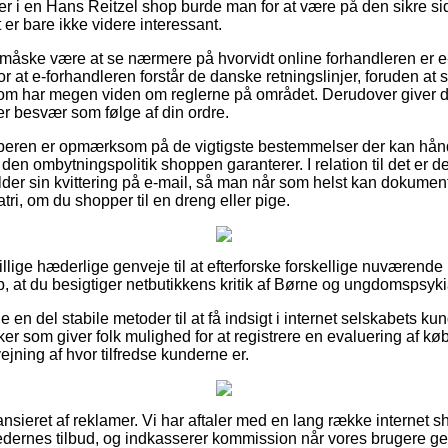
er i en Hans Reitzel shop burde man for at være på den sikre 
 er bare ikke videre interessant.
 måske være at se nærmere på hvorvidt online forhandleren er 
or at e-forhandleren forstår de danske retningslinjer, foruden a
som har megen viden om reglerne på området. Derudover giver de
er besvær som følge af din ordre.
køberen er opmærksom på de vigtigste bestemmelser der kan hån
den ombytningspolitik shoppen garanterer. I relation til det er de
lder sin kvittering på e-mail, så man når som helst kan dokumente
i, om du shopper til en dreng eller pige.
killige hæderlige genveje til at efterforske forskellige nuvære
, at du besigtiger netbutikkens kritik af Børne og ungdomspsykiat
e en del stabile metoder til at få indsigt i internet selskabets k
ikker som giver folk mulighed for at registrere en evaluering af 
vejning af hvor tilfredse kunderne er.
nsieret af reklamer. Vi har aftaler med en lang række internet 
edernes tilbud, og indkasserer kommission når vores brugere g