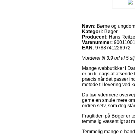
Navn:
Børne og ungdoms
Kategori:
Bøger
Producent:
Hans Reitze
Varenummer:
9001100
EAN:
9788741226972
Vurderet til
3.9
ud af 5 st
Mange webbutikker i Danm
er nu til dags at afsende
præcis når det passer ind
metode til levering ved 
Du bør ydermere overveje 
gerne en smule mere omko
ordren selv, som dog står
Fragttiden på Bøger er t
temmelig væsentligt at 
Temmelig mange e-handler