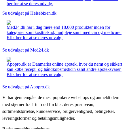
her for at se deres udvalg.
Se udvalget på Helsebixen.dk
Med24.dk har i dag mere end 18.000 produkter inden for
kategorier som kosttilskud, hudpleje samt medicin og medicare.
Klik her for at se deres udvalg.
Se udvalget på Med24.dk
Apopro.dk er Danmarks online apotek, hvor du nemt og sikkert
kan købe recept- og håndkøbsmedicin samt andre apoteksvarer.
Klik her for at se deres udvalg.
Se udvalget på Apopro.dk
Vi har gennemgået de mest populære webshops og anmeldt dem
med stjerner fra 1 til 5 ud fra bl.a. deres prisniveau,
sortimentstørrelse, kundeservice, brugervenlighed, betingelser,
leveringsformer og betalingsmuligheder.
Bedst anmeldte webshops