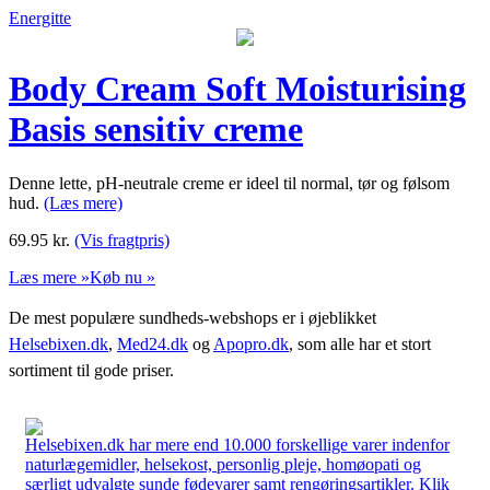
Energitte
Body Cream Soft Moisturising
Basis sensitiv creme
Denne lette, pH-neutrale creme er ideel til normal, tør og følsom
hud.
(Læs mere)
69.95
kr.
(Vis fragtpris)
Læs mere »
Køb nu »
De mest populære sundheds-webshops er i øjeblikket
Helsebixen.dk
,
Med24.dk
og
Apopro.dk
, som alle har et stort
sortiment til gode priser.
Helsebixen.dk har mere end 10.000 forskellige varer indenfor
naturlægemidler, helsekost, personlig pleje, homøopati og
særligt udvalgte sunde fødevarer samt rengøringsartikler. Klik