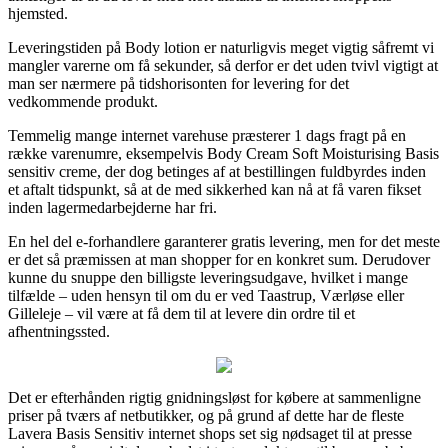
hjemsted.
Leveringstiden på Body lotion er naturligvis meget vigtig såfremt vi
mangler varerne om få sekunder, så derfor er det uden tvivl vigtigt at
man ser nærmere på tidshorisonten for levering for det
vedkommende produkt.
Temmelig mange internet varehuse præsterer 1 dags fragt på en
række varenumre, eksempelvis Body Cream Soft Moisturising Basis
sensitiv creme, der dog betinges af at bestillingen fuldbyrdes inden
et aftalt tidspunkt, så at de med sikkerhed kan nå at få varen fikset
inden lagermedarbejderne har fri.
En hel del e-forhandlere garanterer gratis levering, men for det meste
er det så præmissen at man shopper for en konkret sum. Derudover
kunne du snuppe den billigste leveringsudgave, hvilket i mange
tilfælde – uden hensyn til om du er ved Taastrup, Værløse eller
Gilleleje – vil være at få dem til at levere din ordre til et
afhentningssted.
Det er efterhånden rigtig gnidningsløst for købere at sammenligne
priser på tværs af netbutikker, og på grund af dette har de fleste
Lavera Basis Sensitiv internet shops set sig nødsaget til at presse