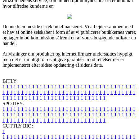
virksomhedens service, som tilmed bør udnyttes til at få et indblik i
hvor tilfredse kunderne er.
Denne hjemmeside er reklamefinansieret. Vi arbejder sammen med
et hav af online selskaber i form af at vi publicerer butikkernes varer,
og tager imod kommission såfremt en af vores besøgende udfører en
handel.
Anvisninger om produkter og internet firmaer understøttes hyppigt,
men det er umuligt for os at give garantier imod rettelser der er
implementeret efter sidste opdatering af sidens data.
BITLY:
1
1
1
1
1
1
1
1
1
1
1
1
1
1
1
1
1
1
1
1
1
1
1
1
1
1
1
1
1
1
1
1
1
1
1
1
1
1
1
1
1
1
1
1
1
1
1
1
1
1
1
1
1
1
1
1
1
1
1
1
1
1
1
1
1
1
1
1
1
1
1
1
1
1
1
1
1
1
1
1
1
1
1
1
1
1
1
1
1
1
1
1
1
1
1
1
1
1
1
1
SPOTIFY:
1
1
1
1
1
1
1
1
1
1
1
1
1
1
1
1
1
1
1
1
1
1
1
1
1
1
1
1
1
1
1
1
1
1
1
1
1
1
1
1
1
1
1
1
1
1
1
1
1
1
1
1
1
1
1
1
1
1
1
1
1
1
1
1
1
1
1
1
1
1
1
1
1
1
1
1
1
1
1
1
1
1
1
1
1
1
1
1
1
1
1
1
1
1
1
1
1
1
1
1
CUTTLY BIO:
1
1
1
1
1
1
1
1
1
1
1
1
1
1
1
1
1
1
1
1
1
1
1
1
1
1
1
1
1
1
1
1
1
1
1
1
1