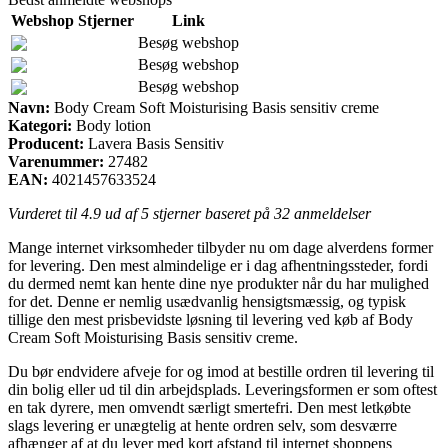
Webshop
Stjerner
Link
Besøg webshop
Besøg webshop
Besøg webshop
Navn:
Body Cream Soft Moisturising Basis sensitiv creme
Kategori:
Body lotion
Producent:
Lavera Basis Sensitiv
Varenummer:
27482
EAN:
4021457633524
Vurderet til
4.9
ud af 5 stjerner baseret på
32
anmeldelser
Mange internet virksomheder tilbyder nu om dage alverdens former
for levering. Den mest almindelige er i dag afhentningssteder, fordi
du dermed nemt kan hente dine nye produkter når du har mulighed
for det. Denne er nemlig usædvanlig hensigtsmæssig, og typisk
tillige den mest prisbevidste løsning til levering ved køb af Body
Cream Soft Moisturising Basis sensitiv creme.
Du bør endvidere afveje for og imod at bestille ordren til levering til
din bolig eller ud til din arbejdsplads. Leveringsformen er som oftest
en tak dyrere, men omvendt særligt smertefri. Den mest letkøbte
slags levering er unægtelig at hente ordren selv, som desværre
afhænger af at du lever med kort afstand til internet shoppens