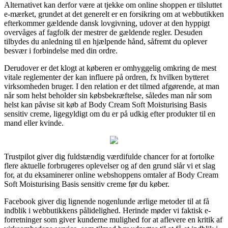
Alternativet kan derfor være at tjekke om online shoppen er tilsluttet
e-mærket, grundet at det generelt er en forsikring om at webbutikken
efterkommer gældende dansk lovgivning, udover at den hyppigt
overvåges af fagfolk der mestrer de gældende regler. Desuden
tilbydes du anledning til en hjælpende hånd, såfremt du oplever
besvær i forbindelse med din ordre.
Derudover er det klogt at køberen er omhyggelig omkring de mest
vitale reglementer der kan influere på ordren, fx hvilken bytteret
virksomheden bruger. I den relation er det tilmed afgørende, at man
når som helst beholder sin købsbekræftelse, således man når som
helst kan påvise sit køb af Body Cream Soft Moisturising Basis
sensitiv creme, ligegyldigt om du er på udkig efter produkter til en
mand eller kvinde.
Trustpilot giver dig fuldstændig værdifulde chancer for at fortolke
flere aktuelle forbrugeres oplevelser og af den grund slår vi et slag
for, at du eksaminerer online webshoppens omtaler af Body Cream
Soft Moisturising Basis sensitiv creme før du køber.
Facebook giver dig lignende nogenlunde ærlige metoder til at få
indblik i webbutikkens pålidelighed. Herinde møder vi faktisk e-
forretninger som giver kunderne mulighed for at aflevere en kritik af