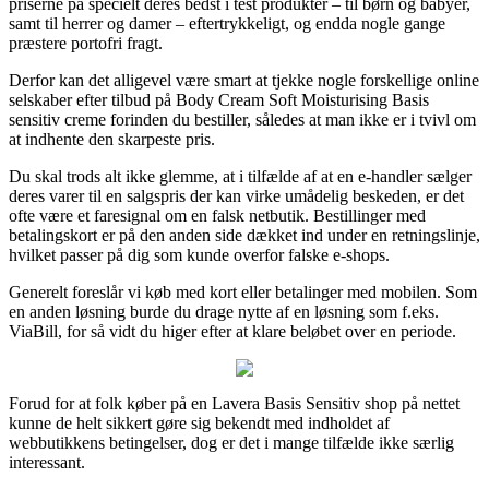
priserne på specielt deres bedst i test produkter – til børn og babyer,
samt til herrer og damer – eftertrykkeligt, og endda nogle gange
præstere portofri fragt.
Derfor kan det alligevel være smart at tjekke nogle forskellige online
selskaber efter tilbud på Body Cream Soft Moisturising Basis
sensitiv creme forinden du bestiller, således at man ikke er i tvivl om
at indhente den skarpeste pris.
Du skal trods alt ikke glemme, at i tilfælde af at en e-handler sælger
deres varer til en salgspris der kan virke umådelig beskeden, er det
ofte være et faresignal om en falsk netbutik. Bestillinger med
betalingskort er på den anden side dækket ind under en retningslinje,
hvilket passer på dig som kunde overfor falske e-shops.
Generelt foreslår vi køb med kort eller betalinger med mobilen. Som
en anden løsning burde du drage nytte af en løsning som f.eks.
ViaBill, for så vidt du higer efter at klare beløbet over en periode.
Forud for at folk køber på en Lavera Basis Sensitiv shop på nettet
kunne de helt sikkert gøre sig bekendt med indholdet af
webbutikkens betingelser, dog er det i mange tilfælde ikke særlig
interessant.