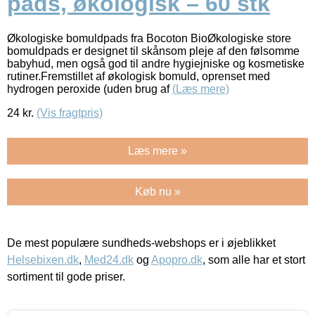
pads, økologisk – 60 stk
Økologiske bomuldpads fra Bocoton BioØkologiske store
bomuldpads er designet til skånsom pleje af den følsomme
babyhud, men også god til andre hygiejniske og kosmetiske
rutiner.Fremstillet af økologisk bomuld, oprenset med
hydrogen peroxide (uden brug af
(Læs mere)
24
kr.
(Vis fragtpris)
Læs mere »
Køb nu »
De mest populære sundheds-webshops er i øjeblikket
Helsebixen.dk
,
Med24.dk
og
Apopro.dk
, som alle har et stort
sortiment til gode priser.