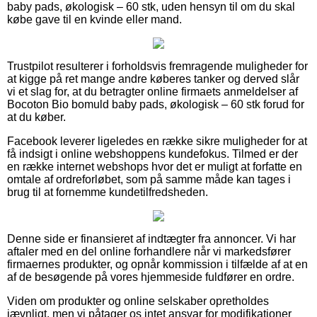
baby pads, økologisk – 60 stk, uden hensyn til om du skal
købe gave til en kvinde eller mand.
Trustpilot resulterer i forholdsvis fremragende muligheder for
at kigge på ret mange andre køberes tanker og derved slår
vi et slag for, at du betragter online firmaets anmeldelser af
Bocoton Bio bomuld baby pads, økologisk – 60 stk forud for
at du køber.
Facebook leverer ligeledes en række sikre muligheder for at
få indsigt i online webshoppens kundefokus. Tilmed er der
en række internet webshops hvor det er muligt at forfatte en
omtale af ordreforløbet, som på samme måde kan tages i
brug til at fornemme kundetilfredsheden.
Denne side er finansieret af indtægter fra annoncer. Vi har
aftaler med en del online forhandlere når vi markedsfører
firmaernes produkter, og opnår kommission i tilfælde af at en
af de besøgende på vores hjemmeside fuldfører en ordre.
Viden om produkter og online selskaber opretholdes
jævnligt, men vi påtager os intet ansvar for modifikationer