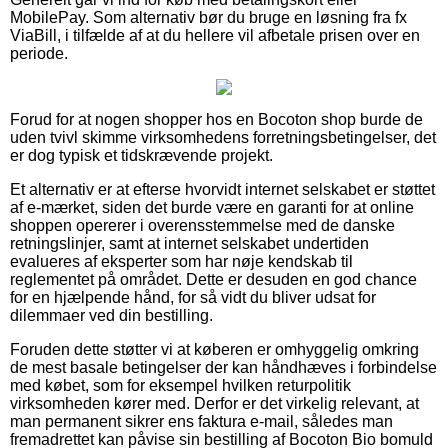
MobilePay. Som alternativ bør du bruge en løsning fra fx
ViaBill, i tilfælde af at du hellere vil afbetale prisen over en
periode.
Forud for at nogen shopper hos en Bocoton shop burde de
uden tvivl skimme virksomhedens forretningsbetingelser, det
er dog typisk et tidskrævende projekt.
Et alternativ er at efterse hvorvidt internet selskabet er støttet
af e-mærket, siden det burde være en garanti for at online
shoppen opererer i overensstemmelse med de danske
retningslinjer, samt at internet selskabet undertiden
evalueres af eksperter som har nøje kendskab til
reglementet på området. Dette er desuden en god chance
for en hjælpende hånd, for så vidt du bliver udsat for
dilemmaer ved din bestilling.
Foruden dette støtter vi at køberen er omhyggelig omkring
de mest basale betingelser der kan håndhæves i forbindelse
med købet, som for eksempel hvilken returpolitik
virksomheden kører med. Derfor er det virkelig relevant, at
man permanent sikrer ens faktura e-mail, således man
fremadrettet kan påvise sin bestilling af Bocoton Bio bomuld