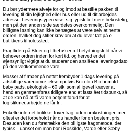
Du bør ydermere afveje for og imod at bestille pakken til
levering til din lejlighed eller hus eller ud til dit arbejdes
adresse. Leveringstypen viser sig typisk lidt mere bekostelig,
men på den anden side særdeles overkommelig. Den
billigste løsning kan ikke benægtes at være selv at hente
ordren, hvilket dog stiller krav om at du lever tæt på e-
butikkens tilholdssted.
Fragttiden på Bleer og tilbehør er ret betydningsfuld når vi
behøver ordren inden for kort tid, og herved er det
øjensynligt vigtigt at du studerer den anslåede leveringsdato
på den vedkommende vare.
Masser af firmaer på nettet frembyder 1 dags levering på
adskillige varenumre, eksempelvis Bocoton Bio bomuld
baby pads, økologisk – 60 stk, som alligevel kræver at
handlen gemmenføres tidligere end et fastslået tidspunkt, så
at de kan nå at få varen betjent forud for at
logistikmedarbejderne får fri.
Enkelte internet butikker lover fragt uden omkostninger, men
oftest er det forbeholdt når du handler for en bestemt pris.
Desuden kan du foretrække den billigste fragtmetode, der
typisk – uanset om man bor i Roskilde, Varde eller Sæby –