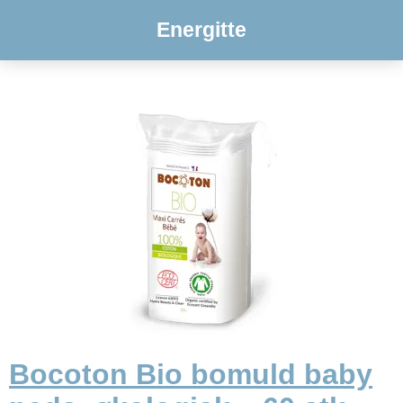
Energitte
Bocoton Bio bomuld baby