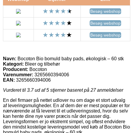
Besøg webshop
Besøg webshop
Besøg webshop
Navn:
Bocoton Bio bomuld baby pads, økologisk – 60 stk
Kategori:
Bleer og tilbehør
Producent:
Bocoton
Varenummer:
3265660394006
EAN:
3265660394006
Vurderet til
3.7
ud af 5 stjerner baseret på
27
anmeldelser
En del firmaer på nettet udlover nu om dage et stort udvalg
af leveringsmuligheder. En af dem der er mest populær er for
nærværende at få leveret til et udleveringssted, hvor du selv
kan hente dine nye varer præcis når det passer dig.
Leveringsformen er jo ekstremt simpel, og oftest endvidere
den mindst kostelige leveringsmodel ved køb af Bocoton Bio
bomuld baby pads, økologisk – 60 stk.