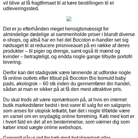
vil blive at få fragtfirmaet til at køre bestillingen til et
udleveringssted.
Det er jo efterhånden meget hensigtsmæssigt for
almindelige dødelige at sammenholde priser i blandt diverse
e-shops, og altså har en hel del Bocoton e-handler set sig
nødsaget til at reducere prisniveauet på en række af deres
produkter – til piger og drenge, samt også til mænd og
kvinder – betragteligt, og endda nogle gange tilbyde portofri
levering.
Derfor kan det stadigvæk være lønnende at udforske nogle
få online outlets efter tilbud på Bocoton Bio bomuld baby
pads, økologisk – 60 stk inden du gennemfører din handel,
sådan at man er sikker på at få den mest attraktive pris.
Du skal trods alt være opmærksom på, at hvis en internet
butik markedsfører bedst i test varer til salg for en salgspris
som anses for utopisk letkøbt, bør det i nogle tilfælde være
en varsel om en snydagtig online forretning. Køb med kort er
i hvert fald en del af en bestemmelse, som værner dig som
køber imod uægte online webshops.
Generelt går vi ind for køb med betalingskort eller