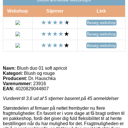
Webshop
Stjerner
Link
Besøg webshop
Besøg webshop
Besøg webshop
Navn:
Blush duo 01 soft apricot
Kategori:
Blush og rouge
Producent:
Dr. Hauschka
Varenummer:
23916
EAN:
4020829044807
Vurderet til
3.6
ud af 5 stjerner baseret på
45
anmeldelser
Størstedelen af firmaer på nettet frembyder nu flere
fragtmuligheder. En favorit er i vore dage at få bragt ordren til
en pakkeshop, fordi det giver dig fuld fleksibilitet til at hente
bestillingen når du har mulighed for det. Fragtmuligheden er