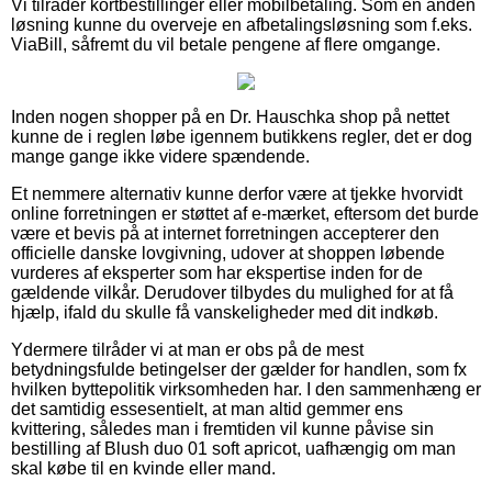
Vi tilråder kortbestillinger eller mobilbetaling. Som en anden
løsning kunne du overveje en afbetalingsløsning som f.eks.
ViaBill, såfremt du vil betale pengene af flere omgange.
Inden nogen shopper på en Dr. Hauschka shop på nettet
kunne de i reglen løbe igennem butikkens regler, det er dog
mange gange ikke videre spændende.
Et nemmere alternativ kunne derfor være at tjekke hvorvidt
online forretningen er støttet af e-mærket, eftersom det burde
være et bevis på at internet forretningen accepterer den
officielle danske lovgivning, udover at shoppen løbende
vurderes af eksperter som har ekspertise inden for de
gældende vilkår. Derudover tilbydes du mulighed for at få
hjælp, ifald du skulle få vanskeligheder med dit indkøb.
Ydermere tilråder vi at man er obs på de mest
betydningsfulde betingelser der gælder for handlen, som fx
hvilken byttepolitik virksomheden har. I den sammenhæng er
det samtidig essesentielt, at man altid gemmer ens
kvittering, således man i fremtiden vil kunne påvise sin
bestilling af Blush duo 01 soft apricot, uafhængig om man
skal købe til en kvinde eller mand.