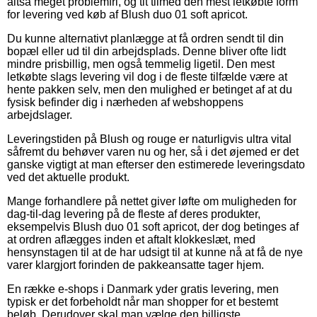
altså meget problemfri, og tit tilmed den mest letkøbte form
for levering ved køb af Blush duo 01 soft apricot.
Du kunne alternativt planlægge at få ordren sendt til din
bopæl eller ud til din arbejdsplads. Denne bliver ofte lidt
mindre prisbillig, men også temmelig ligetil. Den mest
letkøbte slags levering vil dog i de fleste tilfælde være at
hente pakken selv, men den mulighed er betinget af at du
fysisk befinder dig i nærheden af webshoppens
arbejdslager.
Leveringstiden på Blush og rouge er naturligvis ultra vital
såfremt du behøver varen nu og her, så i det øjemed er det
ganske vigtigt at man efterser den estimerede leveringsdato
ved det aktuelle produkt.
Mange forhandlere på nettet giver løfte om muligheden for
dag-til-dag levering på de fleste af deres produkter,
eksempelvis Blush duo 01 soft apricot, der dog betinges af
at ordren aflægges inden et aftalt klokkeslæt, med
hensynstagen til at de har udsigt til at kunne nå at få de nye
varer klargjort forinden de pakkeansatte tager hjem.
En række e-shops i Danmark yder gratis levering, men
typisk er det forbeholdt når man shopper for et bestemt
beløb. Derudover skal man vælge den billigste