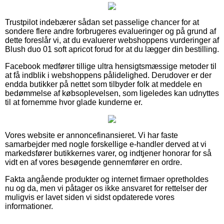
Trustpilot indebærer sådan set passelige chancer for at
sondere flere andre forbrugeres evalueringer og på grund af
dette foreslår vi, at du evaluerer webshoppens vurderinger af
Blush duo 01 soft apricot forud for at du lægger din bestilling.
Facebook medfører tillige ultra hensigtsmæssige metoder til
at få indblik i webshoppens pålidelighed. Derudover er der
endda butikker på nettet som tilbyder folk at meddele en
bedømmelse af købsoplevelsen, som ligeledes kan udnyttes
til at fornemme hvor glade kunderne er.
Vores website er annoncefinansieret. Vi har faste
samarbejder med nogle forskellige e-handler derved at vi
markedsfører butikkernes varer, og indtjener honorar for så
vidt en af vores besøgende gennemfører en ordre.
Fakta angående produkter og internet firmaer opretholdes
nu og da, men vi påtager os ikke ansvaret for rettelser der
muligvis er lavet siden vi sidst opdaterede vores
informationer.