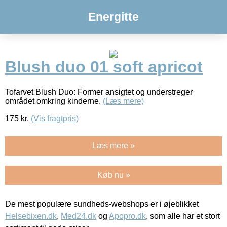
Energitte
Blush duo 01 soft apricot
Tofarvet Blush Duo: Former ansigtet og understreger
området omkring kinderne.
(Læs mere)
175
kr.
(Vis fragtpris)
Læs mere »
Køb nu »
De mest populære sundheds-webshops er i øjeblikket
Helsebixen.dk
,
Med24.dk
og
Apopro.dk
, som alle har et stort