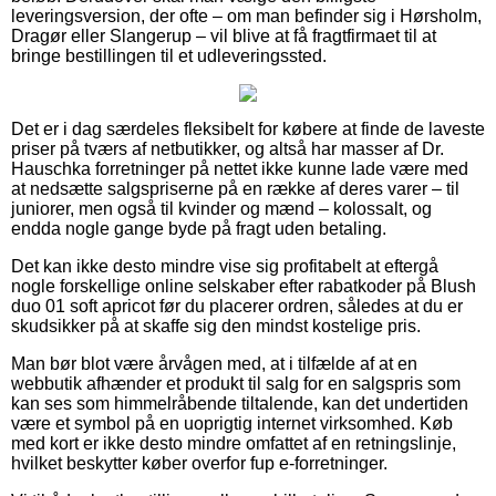
leveringsversion, der ofte – om man befinder sig i Hørsholm,
Dragør eller Slangerup – vil blive at få fragtfirmaet til at
bringe bestillingen til et udleveringssted.
Det er i dag særdeles fleksibelt for købere at finde de laveste
priser på tværs af netbutikker, og altså har masser af Dr.
Hauschka forretninger på nettet ikke kunne lade være med
at nedsætte salgspriserne på en række af deres varer – til
juniorer, men også til kvinder og mænd – kolossalt, og
endda nogle gange byde på fragt uden betaling.
Det kan ikke desto mindre vise sig profitabelt at eftergå
nogle forskellige online selskaber efter rabatkoder på Blush
duo 01 soft apricot før du placerer ordren, således at du er
skudsikker på at skaffe sig den mindst kostelige pris.
Man bør blot være årvågen med, at i tilfælde af at en
webbutik afhænder et produkt til salg for en salgspris som
kan ses som himmelråbende tiltalende, kan det undertiden
være et symbol på en uoprigtig internet virksomhed. Køb
med kort er ikke desto mindre omfattet af en retningslinje,
hvilket beskytter køber overfor fup e-forretninger.