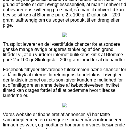
grund af dette er det i øvrigt essesentielt, at man til enhver tid
opbevarer ens kvittering på e-mail, så man til enhver tid kan
bevise sit køb af Blomme puré 2 x 100 gr Økologisk – 200
gram, uafhængig om du søger et produkt til en dreng eller
pige.
Trustpilot leverer en del værdifulde chancer for at sondere
ganske mange øvrige brugeres tanker og af den grund
tilråder vi, at du vurderer internet butikkens kritik af Blomme
puré 2 x 100 gr Økologisk – 200 gram forud for at du handler.
Facebook tilbyder tilsvarende fuldkommen pæne chancer for
at få indtryk af internet forretningens kundefokus. I øvrigt er
der faktisk internet outlets som giver kunderne mulighed for
at offentliggøre en anmeldelse af købsoplevelsen, hvilket
tilmed kan drages fordel af til at bedømme hvor tilfredse
kunderne er.
Vores website er finansieret af annoncer. Vi har tætte
samarbejder med en mængde e-firmaer når vi introducerer
firmaernes varer, og modtager honorar om vores besøgende