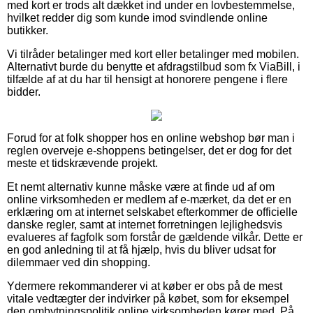
med kort er trods alt dækket ind under en lovbestemmelse,
hvilket redder dig som kunde imod svindlende online
butikker.
Vi tilråder betalinger med kort eller betalinger med mobilen.
Alternativt burde du benytte et afdragstilbud som fx ViaBill, i
tilfælde af at du har til hensigt at honorere pengene i flere
bidder.
Forud for at folk shopper hos en online webshop bør man i
reglen overveje e-shoppens betingelser, det er dog for det
meste et tidskrævende projekt.
Et nemt alternativ kunne måske være at finde ud af om
online virksomheden er medlem af e-mærket, da det er en
erklæring om at internet selskabet efterkommer de officielle
danske regler, samt at internet forretningen lejlighedsvis
evalueres af fagfolk som forstår de gældende vilkår. Dette er
en god anledning til at få hjælp, hvis du bliver udsat for
dilemmaer ved din shopping.
Ydermere rekommanderer vi at køber er obs på de mest
vitale vedtægter der indvirker på købet, som for eksempel
den ombytningspolitik online virksomheden kører med. På