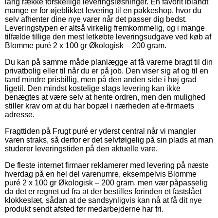
lang række forskellige leveringsløsninger. En favorit iblandt
mange er for øjeblikket levering til en pakkeshop, hvor du
selv afhenter dine nye varer når det passer dig bedst.
Leveringstypen er altså virkelig fremkommelig, og i mange
tilfælde tillige den mest letkøbte leveringsudgave ved køb af
Blomme puré 2 x 100 gr Økologisk – 200 gram.
Du kan på samme måde planlægge at få varerne bragt til din
privatbolig eller til når du er på job. Den viser sig af og til en
tand mindre prisbillig, men på den anden side i høj grad
ligetil. Den mindst kostelige slags levering kan ikke
benægtes at være selv at hente ordren, men den mulighed
stiller krav om at du har bopæl i nærheden af e-firmaets
adresse.
Fragttiden på Frugt puré er yderst central når vi mangler
varen straks, så derfor er det selvfølgelig på sin plads at man
studerer leveringstiden på den aktuelle vare.
De fleste internet firmaer reklamerer med levering på næste
hverdag på en hel del varenumre, eksempelvis Blomme
puré 2 x 100 gr Økologisk – 200 gram, men vær påpasselig
da det er regnet ud fra at der bestilles forinden et fastslået
klokkeslæt, sådan at de sandsynligvis kan nå at få dit nye
produkt sendt afsted før medarbejderne har fri.