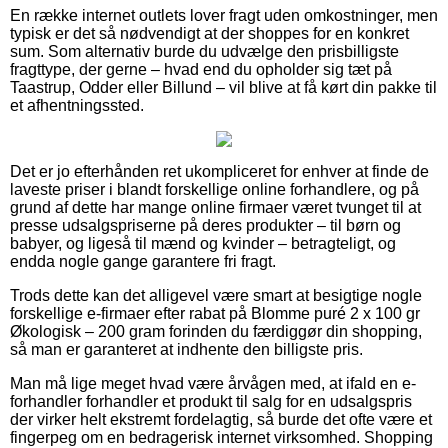
En række internet outlets lover fragt uden omkostninger, men
typisk er det så nødvendigt at der shoppes for en konkret
sum. Som alternativ burde du udvælge den prisbilligste
fragttype, der gerne – hvad end du opholder sig tæt på
Taastrup, Odder eller Billund – vil blive at få kørt din pakke til
et afhentningssted.
Det er jo efterhånden ret ukompliceret for enhver at finde de
laveste priser i blandt forskellige online forhandlere, og på
grund af dette har mange online firmaer været tvunget til at
presse udsalgspriserne på deres produkter – til børn og
babyer, og ligeså til mænd og kvinder – betragteligt, og
endda nogle gange garantere fri fragt.
Trods dette kan det alligevel være smart at besigtige nogle
forskellige e-firmaer efter rabat på Blomme puré 2 x 100 gr
Økologisk – 200 gram forinden du færdiggør din shopping,
så man er garanteret at indhente den billigste pris.
Man må lige meget hvad være årvågen med, at ifald en e-
forhandler forhandler et produkt til salg for en udsalgspris
der virker helt ekstremt fordelagtig, så burde det ofte være et
fingerpeg om en bedragerisk internet virksomhed. Shopping