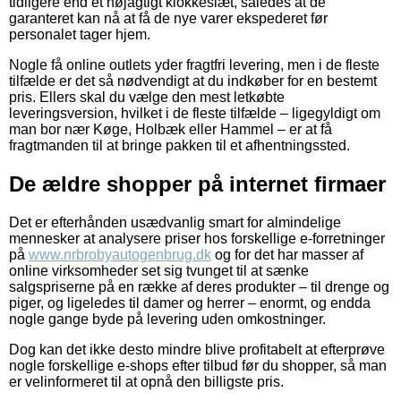
tidligere end et nøjagtigt klokkeslæt, således at de
garanteret kan nå at få de nye varer ekspederet før
personalet tager hjem.
Nogle få online outlets yder fragtfri levering, men i de fleste
tilfælde er det så nødvendigt at du indkøber for en bestemt
pris. Ellers skal du vælge den mest letkøbte
leveringsversion, hvilket i de fleste tilfælde – ligegyldigt om
man bor nær Køge, Holbæk eller Hammel – er at få
fragtmanden til at bringe pakken til et afhentningssted.
De ældre shopper på internet firmaer
Det er efterhånden usædvanlig smart for almindelige
mennesker at analysere priser hos forskellige e-forretninger
på
www.nrbrobyautogenbrug.dk
og for det har masser af
online virksomheder set sig tvunget til at sænke
salgspriserne på en række af deres produkter – til drenge og
piger, og ligeledes til damer og herrer – enormt, og endda
nogle gange byde på levering uden omkostninger.
Dog kan det ikke desto mindre blive profitabelt at efterprøve
nogle forskellige e-shops efter tilbud før du shopper, så man
er velinformeret til at opnå den billigste pris.