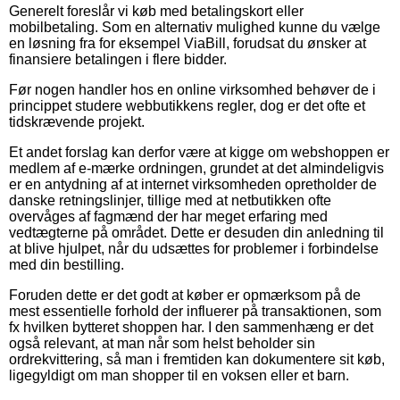
Generelt foreslår vi køb med betalingskort eller
mobilbetaling. Som en alternativ mulighed kunne du vælge
en løsning fra for eksempel ViaBill, forudsat du ønsker at
finansiere betalingen i flere bidder.
Før nogen handler hos en online virksomhed behøver de i
princippet studere webbutikkens regler, dog er det ofte et
tidskrævende projekt.
Et andet forslag kan derfor være at kigge om webshoppen er
medlem af e-mærke ordningen, grundet at det almindeligvis
er en antydning af at internet virksomheden opretholder de
danske retningslinjer, tillige med at netbutikken ofte
overvåges af fagmænd der har meget erfaring med
vedtægterne på området. Dette er desuden din anledning til
at blive hjulpet, når du udsættes for problemer i forbindelse
med din bestilling.
Foruden dette er det godt at køber er opmærksom på de
mest essentielle forhold der influerer på transaktionen, som
fx hvilken bytteret shoppen har. I den sammenhæng er det
også relevant, at man når som helst beholder sin
ordrekvittering, så man i fremtiden kan dokumentere sit køb,
ligegyldigt om man shopper til en voksen eller et barn.