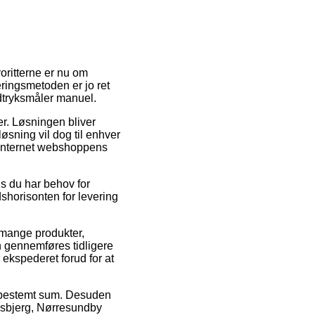
voritterne er nu om
eringsmetoden er jo ret
dtryksmåler manuel.
er. Løsningen bliver
øsning vil dog til enhver
r internet webshoppens
is du har behov for
dshorisonten for levering
mange produkter,
 gennemføres tidligere
 ekspederet forud for at
en bestemt sum. Desuden
Esbjerg, Nørresundby