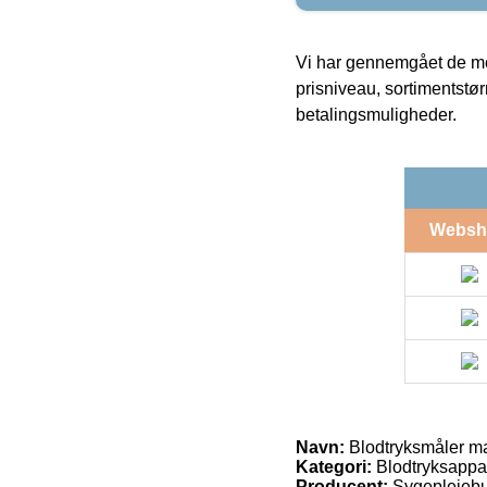
Vi har gennemgået de mes
prisniveau, sortimentstø
betalingsmuligheder.
Websh
Navn:
Blodtryksmåler m
Kategori:
Blodtryksappar
Producent:
Sygeplejebu