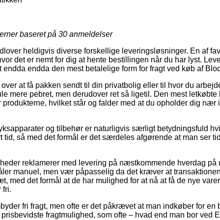
jerner baseret på
30
anmeldelser
udlover heldigvis diverse forskellige leveringsløsninger. En af fa
r det er nemt for dig at hente bestillingen når du har lyst. Lev
endda endda den mest betalelige form for fragt ved køb af Blo
er at få pakken sendt til din privatbolig eller til hvor du arbejd
ule mere pebret, men derudover ret så ligetil. Den mest letkøbte l
er produkterne, hvilket står og falder med at du opholder dig næ
ksapparater og tilbehør er naturligvis særligt betydningsfuld hv
t tid, så med det formål er det særdeles afgørende at man ser ti
omheder reklamerer med levering på næstkommende hverdag på 
ler manuel, men vær påpasselig da det kræver at transaktionen
æt, med det formål at de har mulighed for at nå at få de nye varer
fri.
mbyder fri fragt, men ofte er det påkrævet at man indkøber for 
 prisbevidste fragtmulighed, som ofte – hvad end man bor ved 