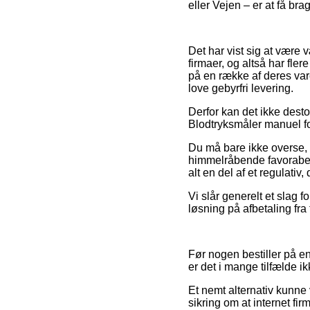
eller Vejen – er at få bra
Det har vist sig at være 
firmaer, og altså har fl
på en række af deres vare
love gebyrfri levering.
Derfor kan det ikke desto
Blodtryksmåler manuel for
Du må bare ikke overse, a
himmelråbende favorabel, 
alt en del af et regulativ
Vi slår generelt et slag 
løsning på afbetaling fra
Før nogen bestiller på e
er det i mange tilfælde 
Et nemt alternativ kunne 
sikring om at internet fir