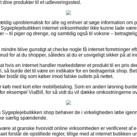
gt dine produkter til et udleveringssted.
vældig uproblematisk for alle og enhver at søge information om pr
ere Sygeplejebutikken internet virksomheder ikke kunne lade vær
r – til piger og drenge, og samtidig også til voksne – betragtel
 mindre blive gunstigt at checke nogle få internet forretninger ef
ud for at du shopper, således at du er usvigeligt sikker på at ind
t hvis en internet handler markedsfører et produkt til en pris d
så burde det tit være en indikator for en bedragerisk shop. Bet
, der bistår dig som køber imod falske outlets på nettet.
for køb med kort eller mobilbetaling. Som en anden løsning burde
 for eksempel ViaBill, for så vidt du vil dække omkostningerne o
n Sygeplejebutikken shop behøver de i virkeligheden løbe igen
ikke særlig spændende.
være at granske hvorvidt online virksomheden er verificeret af e
maet forstår de opstillede regler, tillige med at internet butikken 