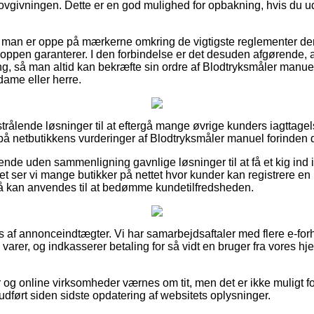
 lovgivningen. Dette er en god mulighed for opbakning, hvis du 
t man er oppe på mærkerne omkring de vigtigste reglementer der 
hoppen garanterer. I den forbindelse er det desuden afgørende, 
ng, så man altid kan bekræfte sin ordre af Blodtryksmåler manue
dame eller herre.
t strålende løsninger til at eftergå mange øvrige kunders iagttage
på netbutikkens vurderinger af Blodtryksmåler manuel forinden 
nde uden sammenligning gavnlige løsninger til at få et kig ind
 ser vi mange butikker på nettet hvor kunder kan registrere en k
 kan anvendes til at bedømme kundetilfredsheden.
s af annonceindtægter. Vi har samarbejdsaftaler med flere e-for
 varer, og indkasserer betaling for så vidt en bruger fra vores h
og online virksomheder værnes om tit, men det er ikke muligt for
udført siden sidste opdatering af websitets oplysninger.