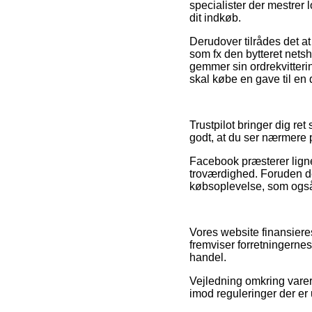
specialister der mestrer
dit indkøb.
Derudover tilrådes det a
som fx den bytteret nets
gemmer sin ordrekvitteri
skal købe en gave til en 
Trustpilot bringer dig re
godt, at du ser nærmere 
Facebook præsterer ligne
troværdighed. Foruden det
købsoplevelse, som også
Vores website finansiere
fremviser forretningernes
handel.
Vejledning omkring varer 
imod reguleringer der er 