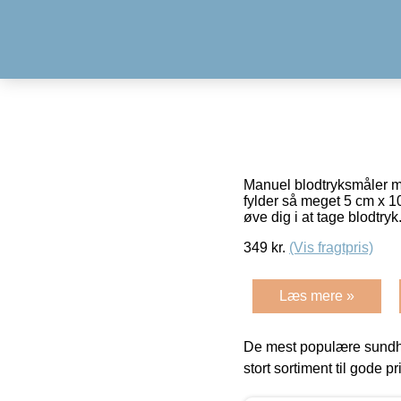
Manuel blodtryksmåler me
fylder så meget 5 cm x 10
øve dig i at tage blodtry
349
kr.
(Vis fragtpris)
Læs mere »
De mest populære sundh
stort sortiment til gode pr