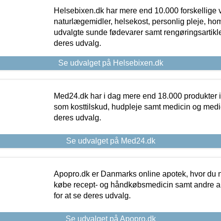
Helsebixen.dk har mere end 10.000 forskellige v
naturlægemidler, helsekost, personlig pleje, ho
udvalgte sunde fødevarer samt rengøringsartikler.
deres udvalg.
Se udvalget på Helsebixen.dk
Med24.dk har i dag mere end 18.000 produkter i
som kosttilskud, hudpleje samt medicin og medica
deres udvalg.
Se udvalget på Med24.dk
Apopro.dk er Danmarks online apotek, hvor du n
købe recept- og håndkøbsmedicin samt andre ap
for at se deres udvalg.
Se udvalget på Apopro.dk