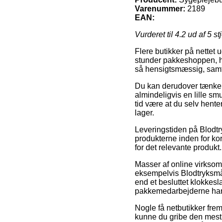
Varenummer:
2189
EAN:
Vurderet til
4.2
ud af 5 st
Flere butikker på nettet 
stunder pakkeshoppen, hvo
så hensigtsmæssig, samt 
Du kan derudover tænke ov
almindeligvis en lille sm
tid være at du selv hent
lager.
Leveringstiden på Blodtry
produkterne inden for kor
for det relevante produkt.
Masser af online virks
eksempelvis Blodtryksmå
end et besluttet klokkesl
pakkemedarbejderne har 
Nogle få netbutikker fre
kunne du gribe den mest