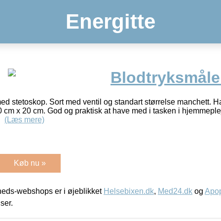
Energitte
Blodtryksmåle
d stetoskop. Sort med ventil og standart størrelse manchett. 
 cm x 20 cm. God og praktisk at have med i tasken i hjemmeplejen
k.
(Læs mere)
Køb nu »
eds-webshops er i øjeblikket
Helsebixen.dk
,
Med24.dk
og
Apop
iser.