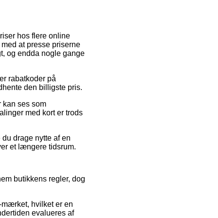
iser hos flere online
e med at presse priserne
igt, og endda nogle gange
ter rabatkoder på
hente den billigste pris.
er kan ses som
alinger med kort er trods
 du drage nytte af en
ver et længere tidsrum.
nem butikkens regler, dog
-mærket, hvilket er en
undertiden evalueres af