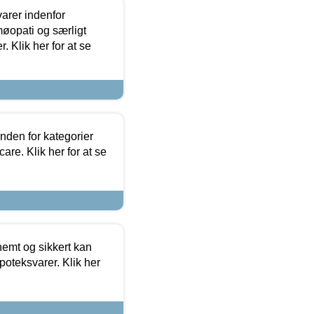
arer indenfor
møopati og særligt
 Klik her for at se
nden for kategorier
re. Klik her for at se
emt og sikkert kan
oteksvarer. Klik her