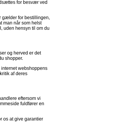
udsættes for besvær ved
gælder for bestillingen,
at man når som helst
l, uden hensyn til om du
lser og herved er det
du shopper.
 i internet webshoppens
ritik af deres
handlere eftersom vi
jemmeside fuldfører en
 os at give garantier