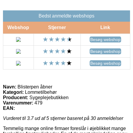
Bedst anmeldte webshops
Webshop
Stjerner
Link
Besøg webshop
Besøg webshop
Besøg webshop
Navn:
Blisterpen åbner
Kategori:
Lommetilbehør
Producent:
Sygeplejebutikken
Varenummer:
479
EAN:
Vurderet til
3.7
ud af 5 stjerner baseret på
30
anmeldelser
Temmelig mange online firmaer foreslår i øjeblikket mange