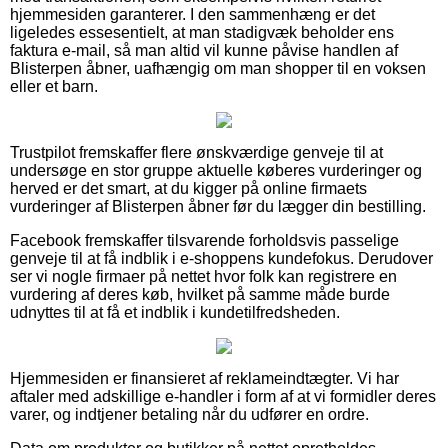
hjemmesiden garanterer. I den sammenhæng er det
ligeledes essesentielt, at man stadigvæk beholder ens
faktura e-mail, så man altid vil kunne påvise handlen af
Blisterpen åbner, uafhængig om man shopper til en voksen
eller et barn.
Trustpilot fremskaffer flere ønskværdige genveje til at
undersøge en stor gruppe aktuelle køberes vurderinger og
herved er det smart, at du kigger på online firmaets
vurderinger af Blisterpen åbner før du lægger din bestilling.
Facebook fremskaffer tilsvarende forholdsvis passelige
genveje til at få indblik i e-shoppens kundefokus. Derudover
ser vi nogle firmaer på nettet hvor folk kan registrere en
vurdering af deres køb, hvilket på samme måde burde
udnyttes til at få et indblik i kundetilfredsheden.
Hjemmesiden er finansieret af reklameindtægter. Vi har
aftaler med adskillige e-handler i form af at vi formidler deres
varer, og indtjener betaling når du udfører en ordre.