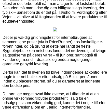
oftest er det forbeholdt når man aftager for et fastslået beløb.
Desuden må man udse dig den billigste slags levering, der
typisk – uanset om du er tæt på Hørsholm, Vordingborg eller
Vejen – vil blive at få fragtmanden til at levere produkterne til
et udleveringssted.
Det er jo vældig gnidningsløst for internetbrugere at
sammenligne priser (via fx PriceRunner) hos forskellige e-
forretninger, og på grund af dette har langt de fleste
Sygeplejebutikken netshops fundet det nødvendigt at tvinge
salgspriserne på deres varer – til juniorer, samt også til
kvinder og mænd – drastisk, og endda nogle gange
garantere gebyrfri levering.
Derfor kan det til hver en tid blive indbringende at kontrollere
nogle internet butikker efter udsalg på Blisterpen åbner
inden du placerer ordren, så du er garanteret at indhente
den bedste pris.
Du bør lige meget hvad ikke overse, at i tilfælde af at en
online virksomhed tilbyder produkter til salg for en
udsalgspris som virker utrolig god, kunne det i nogle tilfælde
være et faresignal om en uærlig internet forhandler.