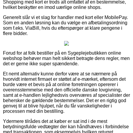
Shopping med kort er trods alt omfattet af en bestemmelse,
hvilket beskytter en imod uærlige online shops.
Generelt slår vi et slag for handler med kort eller MobilePay.
Som en anden løsning kan du vælge en afbetalingsordning
som f.eks. ViaBill, hvis du efterspørger at klare pengene i
flere bidder.
Forud for at folk bestiller på en Sygeplejebutikken online
webshop behøver man helt sikkert betragte dens regler, men
det er gerne ikke super spændende.
Et nemt alternativ kunne derfor være at se nærmere på
hvorvidt internet firmaet er støttet af e-mærket, eftersom det
burde være et bevis på at online forretningen opererer i
overensstemmelse med den officielle danske lovgivning,
samt at e-handlen lejlighedsvis overværes af specialister der
behersker de gældende bestemmelser. Det er en rigtig god
genvej til at blive hjulpet, når du får vanskeligheder i
processen med din bestilling.
Ydermere tilrådes det at køber er sat ind i de mest
betydningsfulde vedtægter der kan håndhæves i forbindelse
med transaktionen, som eksempelvis hvilken returret