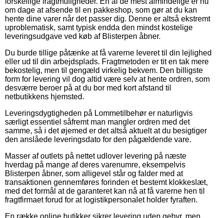
forskellige fragtmuligheder. En af de mest almindelige er nu
om dage at afsende til en pakkeshop, som gør at du kan
hente dine varer når det passer dig. Denne er altså ekstremt
uproblematisk, samt typisk endda den mindst kostelige
leveringsudgave ved køb af Blisterpen åbner.
Du burde tillige påtænke at få varerne leveret til din lejlighed
eller ud til din arbejdsplads. Fragtmetoden er tit en tak mere
bekostelig, men til gengæld virkelig bekvem. Den billigste
form for levering vil dog altid være selv at hente ordren, som
desværre beroer på at du bor med kort afstand til
netbutikkens hjemsted.
Leveringsdygtigheden på Lommetilbehør er naturligvis
særligt essentiel såfremt man mangler ordren med det
samme, så i det øjemed er det altså aktuelt at du besigtiger
den anslåede leveringsdato for den pågældende vare.
Masser af outlets på nettet udlover levering på næste
hverdag på mange af deres varenumre, eksempelvis
Blisterpen åbner, som alligevel står og falder med at
transaktionen gennemføres forinden et bestemt klokkeslæt,
med det formål at de garanteret kan nå at få varerne hen til
fragtfirmaet forud for at logistikpersonalet holder fyraften.
En række online butikker sikrer levering uden gebyr, men