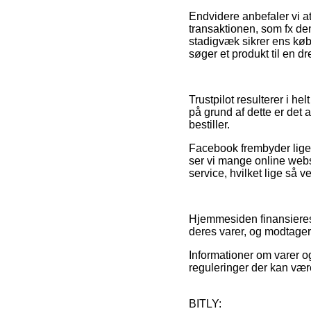
Endvidere anbefaler vi a
transaktionen, som fx den
stadigvæk sikrer ens køb
søger et produkt til en dr
Trustpilot resulterer i he
på grund af dette er det
bestiller.
Facebook frembyder ligel
ser vi mange online web
service, hvilket lige så v
Hjemmesiden finansieres 
deres varer, og modtager 
Informationer om varer og 
reguleringer der kan være
BITLY: