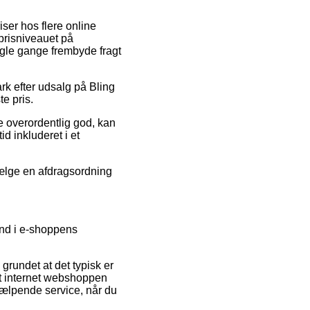
iser hos flere online
 prisniveauet på
nogle gange frembyde fragt
rk efter udsalg på Bling
te pris.
e overordentlig god, kan
d inkluderet i et
 vælge en afdragsordning
ind i e-shoppens
grundet at det typisk er
at internet webshoppen
hjælpende service, når du