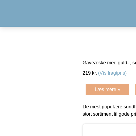
Gaveæske med guld- , sø
219
kr.
(Vis fragtpris)
Læs mere »
De mest populære sundh
stort sortiment til gode pr