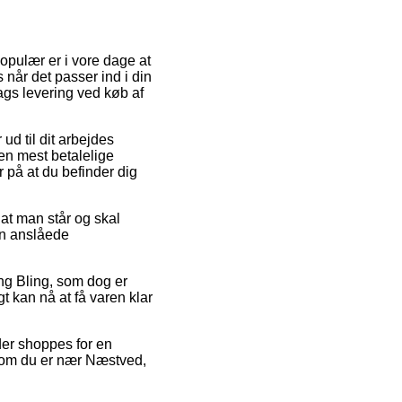
opulær er i vore dage at
 når det passer ind i din
ags levering ved køb af
ud til dit arbejdes
en mest betalelige
 på at du befinder dig
 at man står og skal
en anslåede
ng Bling, som dog er
gt kan nå at få varen klar
 der shoppes for en
t om du er nær Næstved,