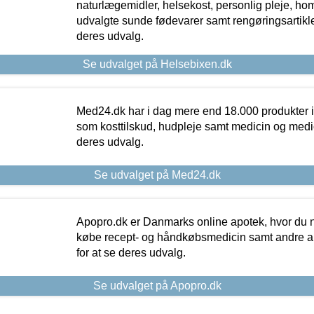
naturlægemidler, helsekost, personlig pleje, ho
udvalgte sunde fødevarer samt rengøringsartikler.
deres udvalg.
Se udvalget på Helsebixen.dk
Med24.dk har i dag mere end 18.000 produkter i
som kosttilskud, hudpleje samt medicin og medica
deres udvalg.
Se udvalget på Med24.dk
Apopro.dk er Danmarks online apotek, hvor du n
købe recept- og håndkøbsmedicin samt andre ap
for at se deres udvalg.
Se udvalget på Apopro.dk