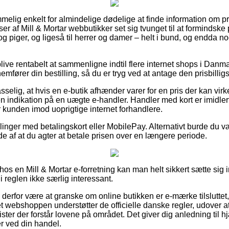
melig enkelt for almindelige dødelige at finde information om pr
r af Mill & Mortar webbutikker set sig tvunget til at formindske
og piger, og ligeså til herrer og damer – helt i bund, og endda 
ve rentabelt at sammenligne indtil flere internet shops i Danma
emfører din bestilling, så du er tryg ved at antage den prisbilligs
elig, at hvis en e-butik afhænder varer for en pris der kan virk
indikation på en uægte e-handler. Handler med kort er imidlerti
 kunden imod uoprigtige internet forhandlere.
illinger med betalingskort eller MobilePay. Alternativt burde du
ælde af at du agter at betale prisen over en længere periode.
os en Mill & Mortar e-forretning kan man helt sikkert sætte sig 
i reglen ikke særlig interessant.
 derfor være at granske om online butikken er e-mærke tilsluttet, 
net webshoppen understøtter de officielle danske regler, udover 
lister der forstår lovene på området. Det giver dig anledning til 
er ved din handel.