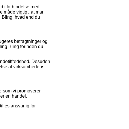
nd i forbindelse med
me måde vigtigt, at man
g Bling, hvad end du
brugeres betragtninger og
ling Bling forinden du
kundetilfredshed. Desuden
else af virksomhedens
tersom vi promoverer
rer en handel.
illes ansvarlig for