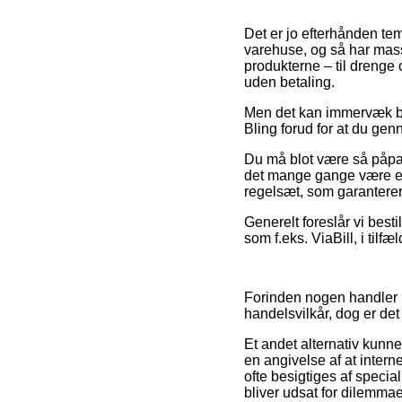
Det er jo efterhånden tem
varehuse, og så har masse
produkterne – til drenge 
uden betaling.
Men det kan immervæk bli
Bling forud for at du genn
Du må blot være så påpass
det mange gange være en 
regelsæt, som garanterer
Generelt foreslår vi best
som f.eks. ViaBill, i tilf
Forinden nogen handler h
handelsvilkår, dog er det 
Et andet alternativ kunne
en angivelse af at inter
ofte besigtiges af specia
bliver udsat for dilemma