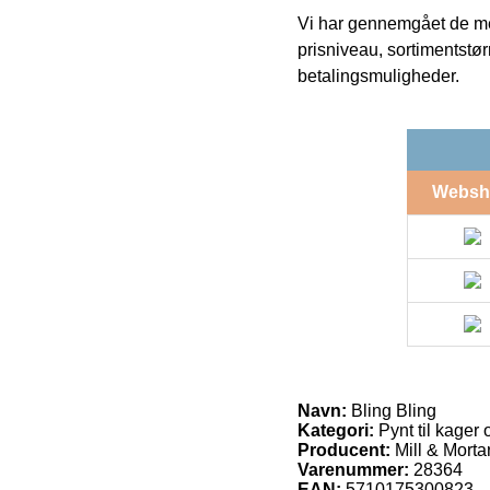
Vi har gennemgået de mes
prisniveau, sortimentstø
betalingsmuligheder.
Websh
Navn:
Bling Bling
Kategori:
Pynt til kager 
Producent:
Mill & Morta
Varenummer:
28364
EAN:
5710175300823