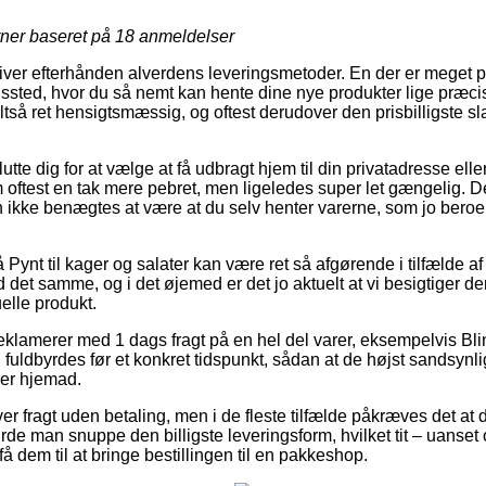
rner baseret på
18
anmeldelser
 giver efterhånden alverdens leveringsmetoder. En der er meget p
ingssted, hvor du så nemt kan hente dine nye produkter lige præcis
tså ret hensigtsmæssig, og oftest derudover den prisbilligste sl
e dig for at vælge at få udbragt hjem til din privatadresse eller 
oftest en tak mere pebret, men ligeledes super let gængelig. D
n ikke benægtes at være at du selv henter varerne, som jo beroer
.
ynt til kager og salater kan være ret så afgørende i tilfælde af
 det samme, og i det øjemed er det jo aktuelt at vi besigtiger d
elle produkt.
klamerer med 1 dags fragt på en hel del varer, eksempelvis Bli
n fuldbyrdes før et konkret tidspunkt, sådan at de højst sandsynli
ger hjemad.
over fragt uden betaling, men i de fleste tilfælde påkræves det at
e man snuppe den billigste leveringsform, hvilket tit – uanse
få dem til at bringe bestillingen til en pakkeshop.