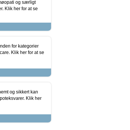
møopati og særligt
 Klik her for at se
nden for kategorier
re. Klik her for at se
emt og sikkert kan
oteksvarer. Klik her