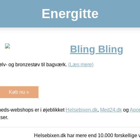
Energitte
Bling Bling
lv- og bronzestøv til bagværk.
(Læs mere)
Køb nu »
eds-webshops er i øjeblikket
Helsebixen.dk
,
Med24.dk
og
Apop
iser.
Helsebixen.dk har mere end 10.000 forskellige v