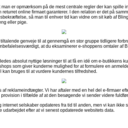
t man er opmærksom på de mest centrale regler der kan spille i
 returret online firmaet garanterer. I den relation er det på sam
sbekræftelse, så man til enhver tid kan vidne om sit køb af Blin
eng eller pige.
lt tiltalende genveje til at gennemgå en stor gruppe tidligere for
 anbefalelsesværdigt, at du eksaminerer e-shoppens omtaler af B
edes absolut nyttige løsninger til at få en idé om e-butikkens 
shops som giver kunderne mulighed for at formulere en anmeld
el kan bruges til at vurdere kundernes tilfredshed.
af reklameindtægter. Vi har aftaler med en hel del e-firmaer ef
provision i tilfælde af at den besøgende vi sender videre fuldfø
internet selskaber opdateres fra tid til anden, men vi kan ikke st
 udarbejdet efter at vi senest opdaterede websitets data.