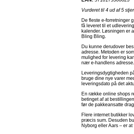
Vurderet til
4
ud af 5 stje
De fleste e-forretninger
få leveret til et udlever
kalender. Løsningen er al
Bling Bling.
Du kunne derudover beslutt
adresse. Metoden er som 
mulighed for levering ka
nær e-handlens adresse
Leveringsdygtigheden på P
bruge dine nye varer med
leveringsdato på det aktu
En række online shops re
betinget af at bestillinge
før de pakkeansatte dra
Flere internet butikker l
præcis sum. Desuden burd
Nyborg eller Aars – er at 