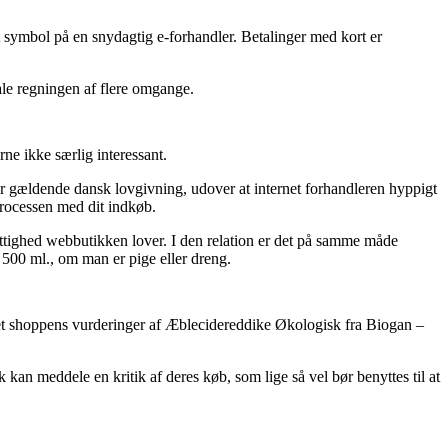
 et symbol på en snydagtig e-forhandler. Betalinger med kort er
ale regningen af flere omgange.
ne ikke særlig interessant.
r gældende dansk lovgivning, udover at internet forhandleren hyppigt
processen med dit indkøb.
rettighed webbutikken lover. I den relation er det på samme måde
– 500 ml., om man er pige eller dreng.
ternet shoppens vurderinger af Æblecidereddike Økologisk fra Biogan –
 kan meddele en kritik af deres køb, som lige så vel bør benyttes til at