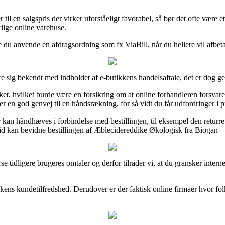
 til en salgspris der virker uforståeligt favorabel, så bør det ofte være
rlige online varehuse.
e du anvende en afdragsordning som fx ViaBill, når du hellere vil afbet
re sig bekendt med indholdet af e-butikkens handelsaftale, det er dog ger
t, hvilket burde være en forsikring om at online forhandleren forsvare
 en god genvej til en håndsrækning, for så vidt du får udfordringer i 
er kan håndhæves i forbindelse med bestillingen, til eksempel den retur
er tid kan bevidne bestillingen af Æblecidereddike Økologisk fra Biogan 
erse tidligere brugeres omtaler og derfor tilråder vi, at du gransker in
ikkens kundetilfredshed. Derudover er der faktisk online firmaer hvor folk