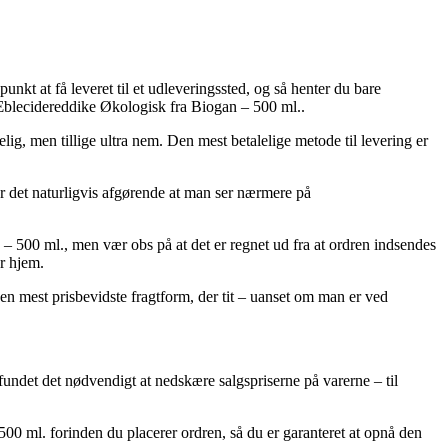
kt at få leveret til et udleveringssted, og så henter du bare
f Æblecidereddike Økologisk fra Biogan – 500 ml..
telig, men tillige ultra nem. Den mest betalelige metode til levering er
r det naturligvis afgørende at man ser nærmere på
– 500 ml., men vær obs på at det er regnet ud fra at ordren indsendes
er hjem.
den mest prisbevidste fragtform, der tit – uanset om man er ved
 fundet det nødvendigt at nedskære salgspriserne på varerne – til
 500 ml. forinden du placerer ordren, så du er garanteret at opnå den