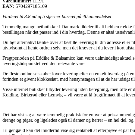
Varenummer:
11191
EAN:
5704297185109
Vurderet til
3.8
ud af 5 stjerner baseret på
40
anmeldelser
Temmelig mange netbutikker i Danmark tildeler til alt held en række fo
bestillingen når det passer ind i din hverdag. Denne er altså usædvan
Du bør alternativt tænke over at bestille levering til din adresse eller 
utvivlsomt at hente ordren selv, men det kræver at du lever i kort afsta
Fragtperioden på Eddike & Balsamico kan være ualmindeligt aktuel såf
leveringstidspunktet ved den relevante vare.
De fleste online selskaber lover levering efter en enkelt hverdag på
forinden et givent klokkeslæt, med hensynstagen til at de har udsigt ti
Visse internet butikker tilbyder levering uden beregning, men ofte er d
Kolding, Birkerød eller Lemvig – vil være at få fragtfirmaet til at lever
Det har vist sig at være temmelig praktisk for enhver at prissammenlig
drenge og piger, og ligeledes også til damer og herrer – en hel del,
Til gengæld kan det imidlertid vise sig rentabelt at efterprøve et par 