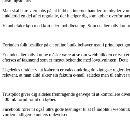
prisbilligste pris.
Man skal bare være obs på, at ifald en internet handler frembyder varer
imidlertid en del af et regulativ, der hjælper dig som køber overfor uæ
Vi anbefaler køb med kort eller mobilbetaling. Som et alternativ kunn
Forinden folk bestiller på en online butik behøver man i princippet gø
Et andet alternativ kunne måske være at se om webbutikken er e-mærke
efterses af fagmænd som er meget bekendte med lovgivningen. Dette er
Ligeledes tilråder vi at køberen er vaks omkring de vigtigste regler d
relevant, at man altid sikrer sin faktura e-mail, således man til enhv
Trustpilot giver dig aldeles fremragende genveje til at kontrollere div
500 ml. forud for at du køber.
Facebook fører til også ultra gode løsninger til at få indblik i webbut
vurdere tidligere kunders oplevelser.