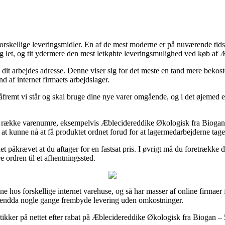
rskellige leveringsmidler. En af de mest moderne er på nuværende tidspun
lig let, og tit ydermere den mest letkøbte leveringsmulighed ved køb a
til dit arbejdes adresse. Denne viser sig for det meste en tand mere bekos
nd af internet firmaets arbejdslager.
remt vi står og skal bruge dine nye varer omgående, og i det øjemed e
 en række varenumre, eksempelvis Æblecidereddike Økologisk fra Biogan 
l at kunne nå at få produktet ordnet forud for at lagermedarbejderne tag
et påkrævet at du aftager for en fastsat pris. I øvrigt må du foretrække 
e ordren til et afhentningssted.
ne hos forskellige internet varehuse, og så har masser af online firmaer
 og endda nogle gange frembyde levering uden omkostninger.
butikker på nettet efter rabat på Æblecidereddike Økologisk fra Biogan –