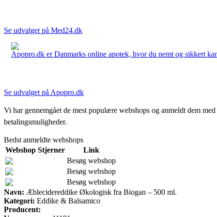
Se udvalget på Med24.dk
Apopro.dk er Danmarks online apotek, hvor du nemt og sikkert kan 
Se udvalget på Apopro.dk
Vi har gennemgået de mest populære webshops og anmeldt dem med stjern
betalingsmuligheder.
Bedst anmeldte webshops
Webshop
Stjerner
Link
Besøg webshop
Besøg webshop
Besøg webshop
Navn:
Æblecidereddike Økologisk fra Biogan – 500 ml.
Kategori:
Eddike & Balsamico
Producent: