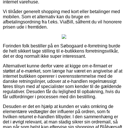
internet varehuse.
Vi tilråder generelt shopping med kort eller betalinger med
mobilen. Som et alternativ kan du bruge en
afbetalingsordning fra f.eks. ViaBill, såfremt du vil honorere
prisen ude i fremtiden.
Forinden folk bestiller på en Søbogaard e-forretning burde
de helt sikkert tage stilling til e-butikkens forretningsvilkår,
det er dog normalt ikke super interessant.
Alternativet kunne derfor være at kigge om e-firmaet er
støttet af e-mærket, som længe har været en angivelse af at
internet butikken opererer i overensstemmelse med de
danske retningslinjer, udover at e-handlen regelmæssigt
føres tilsyn med af specialister som kender til de gældende
regulativer. Desuden får du lejlighed til opbakning, hvis du
får udfordringer i processen med din bestilling.
Desuden er det en hjælp at kunden er vaks omkring de
elementære vedtægter der influerer på ordren, som fx
hvilken returret e-handlen tilbyder. I den sammenhæng er
det i øvrigt relevant, at man stadig sikrer sin ordremail, så
man når som helst kan eftervise sin shopping af Blåbærsaft