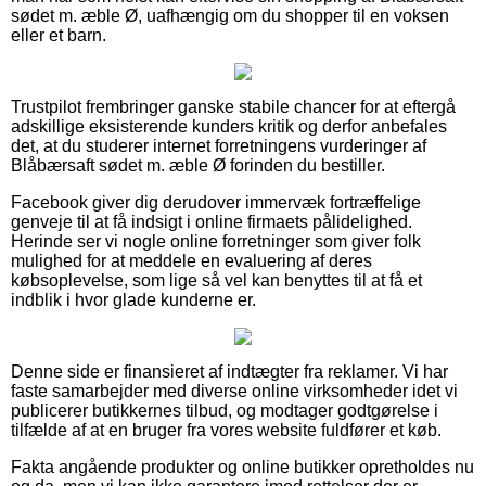
sødet m. æble Ø, uafhængig om du shopper til en voksen
eller et barn.
Trustpilot frembringer ganske stabile chancer for at eftergå
adskillige eksisterende kunders kritik og derfor anbefales
det, at du studerer internet forretningens vurderinger af
Blåbærsaft sødet m. æble Ø forinden du bestiller.
Facebook giver dig derudover immervæk fortræffelige
genveje til at få indsigt i online firmaets pålidelighed.
Herinde ser vi nogle online forretninger som giver folk
mulighed for at meddele en evaluering af deres
købsoplevelse, som lige så vel kan benyttes til at få et
indblik i hvor glade kunderne er.
Denne side er finansieret af indtægter fra reklamer. Vi har
faste samarbejder med diverse online virksomheder idet vi
publicerer butikkernes tilbud, og modtager godtgørelse i
tilfælde af at en bruger fra vores website fuldfører et køb.
Fakta angående produkter og online butikker opretholdes nu