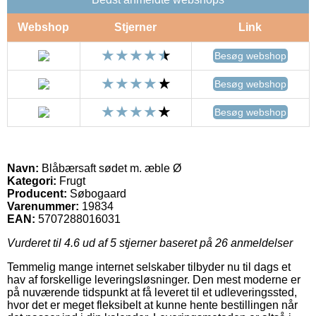
Webshop
Stjerner
Link
Besøg webshop
Besøg webshop
Besøg webshop
Navn:
Blåbærsaft sødet m. æble Ø
Kategori:
Frugt
Producent:
Søbogaard
Varenummer:
19834
EAN:
5707288016031
Vurderet til
4.6
ud af 5 stjerner baseret på
26
anmeldelser
Temmelig mange internet selskaber tilbyder nu til dags et
hav af forskellige leveringsløsninger. Den mest moderne er
på nuværende tidspunkt at få leveret til et udleveringssted,
hvor det er meget fleksibelt at kunne hente bestillingen når