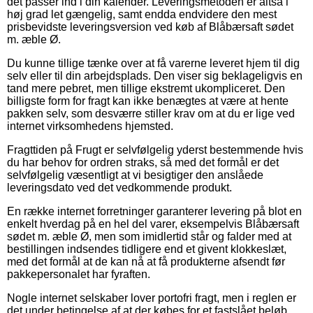
det passer ind i din kalender. Leveringsmetoden er altså i
høj grad let gængelig, samt endda endvidere den mest
prisbevidste leveringsversion ved køb af Blåbærsaft sødet
m. æble Ø.
Du kunne tillige tænke over at få varerne leveret hjem til dig
selv eller til din arbejdsplads. Den viser sig beklageligvis en
tand mere pebret, men tillige ekstremt ukompliceret. Den
billigste form for fragt kan ikke benægtes at være at hente
pakken selv, som desværre stiller krav om at du er lige ved
internet virksomhedens hjemsted.
Fragttiden på Frugt er selvfølgelig yderst bestemmende hvis
du har behov for ordren straks, så med det formål er det
selvfølgelig væsentligt at vi besigtiger den anslåede
leveringsdato ved det vedkommende produkt.
En række internet forretninger garanterer levering på blot en
enkelt hverdag på en hel del varer, eksempelvis Blåbærsaft
sødet m. æble Ø, men som imidlertid står og falder med at
bestillingen indsendes tidligere end et givent klokkeslæt,
med det formål at de kan nå at få produkterne afsendt før
pakkepersonalet har fyraften.
Nogle internet selskaber lover portofri fragt, men i reglen er
det under betingelse af at der købes for et fastslået beløb.