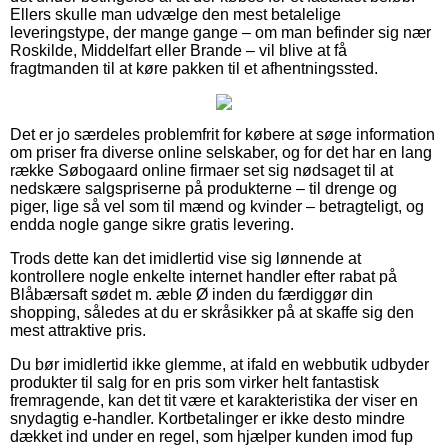
Ellers skulle man udvælge den mest betalelige
leveringstype, der mange gange – om man befinder sig nær
Roskilde, Middelfart eller Brande – vil blive at få
fragtmanden til at køre pakken til et afhentningssted.
Det er jo særdeles problemfrit for købere at søge information
om priser fra diverse online selskaber, og for det har en lang
række Søbogaard online firmaer set sig nødsaget til at
nedskære salgspriserne på produkterne – til drenge og
piger, lige så vel som til mænd og kvinder – betragteligt, og
endda nogle gange sikre gratis levering.
Trods dette kan det imidlertid vise sig lønnende at
kontrollere nogle enkelte internet handler efter rabat på
Blåbærsaft sødet m. æble Ø inden du færdiggør din
shopping, således at du er skråsikker på at skaffe sig den
mest attraktive pris.
Du bør imidlertid ikke glemme, at ifald en webbutik udbyder
produkter til salg for en pris som virker helt fantastisk
fremragende, kan det tit være et karakteristika der viser en
snydagtig e-handler. Kortbetalinger er ikke desto mindre
dækket ind under en regel, som hjælper kunden imod fup