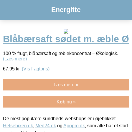
Energitte
Blåbærsaft sødet m. æble Ø
100 % frugt, blåbærsaft og æblekoncentrat – Økologisk.
(Læs mere)
67.95
kr.
(Vis fragtpris)
Læs mere »
Køb nu »
De mest populære sundheds-webshops er i øjeblikket
Helsebixen.dk
,
Med24.dk
og
Apopro.dk
, som alle har et stort