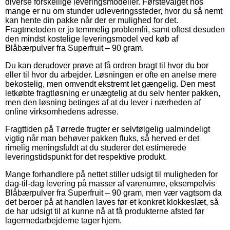
diverse forskellige leveringsmodeller. Førstevalget hos
mange er nu om stunder udleveringssteder, hvor du så nemt
kan hente din pakke når der er mulighed for det.
Fragtmetoden er jo temmelig problemfri, samt oftest desuden
den mindst kostelige leveringsmodel ved køb af
Blåbærpulver fra Superfruit – 90 gram.
Du kan derudover prøve at få ordren bragt til hvor du bor
eller til hvor du arbejder. Løsningen er ofte en anelse mere
bekostelig, men omvendt ekstremt let gængelig. Den mest
letkøbte fragtløsning er unægtelig at du selv henter pakken,
men den løsning betinges af at du lever i nærheden af
online virksomhedens adresse.
Fragttiden på Tørrede frugter er selvfølgelig ualmindeligt
vigtig når man behøver pakken fluks, så herved er det
rimelig meningsfuldt at du studerer det estimerede
leveringstidspunkt for det respektive produkt.
Mange forhandlere på nettet stiller udsigt til muligheden for
dag-til-dag levering på masser af varenumre, eksempelvis
Blåbærpulver fra Superfruit – 90 gram, men vær vagtsom da
det beroer på at handlen laves før et konkret klokkeslæt, så
de har udsigt til at kunne nå at få produkterne afsted før
lagermedarbejderne tager hjem.