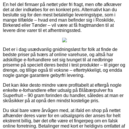
En hel del firmaer på nettet yder fri fragt, men ofte afkræver
det at der indkøbes for en konkret pris. Alternativt kan du
beslutte sig for den mest betalelige leveringstype, som i
mange tilfælde – hvad end man befinder sig i Roskilde,
Birkerød eller Tønder – vil være at få fragtmanden til at
levere dine varer til et afhentningssted.
Det er i dag usædvanlig gnidningsløst for folk at finde de
bedste priser på tværs af online varehuse, og altså har
adskillige e-forhandlere set sig tvunget til at nedbringe
priserne på specielt deres bedst i test produkter – til piger og
drenge, og tillige også til voksne – eftertrykkeligt, og endda
nogle gange garantere gebyrfri levering.
Det kan ikke desto mindre være profitabelt at eftergå nogle
enkelte e-forhandlere efter udsalg på Blåbærpulver fra
Superfruit – 90 gram forinden du handler, således at man er
skråsikker på at opnå den mindst kostelige pris.
Du skal bare være årvågen med, at ifald en shop på nettet
afhænder deres varer for en udsalgspris der anses for helt
ekstremt billig, bør det ofte være et fingerpeg om en falsk
online forretning. Betalinger med kort er heldigvis omfattet af