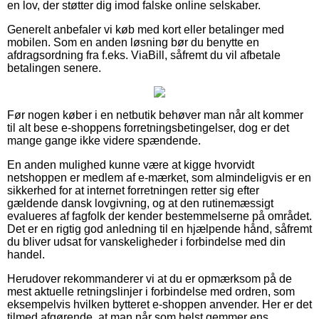
en lov, der støtter dig imod falske online selskaber.
Generelt anbefaler vi køb med kort eller betalinger med
mobilen. Som en anden løsning bør du benytte en
afdragsordning fra f.eks. ViaBill, såfremt du vil afbetale
betalingen senere.
Før nogen køber i en netbutik behøver man når alt kommer
til alt bese e-shoppens forretningsbetingelser, dog er det
mange gange ikke videre spændende.
En anden mulighed kunne være at kigge hvorvidt
netshoppen er medlem af e-mærket, som almindeligvis er en
sikkerhed for at internet forretningen retter sig efter
gældende dansk lovgivning, og at den rutinemæssigt
evalueres af fagfolk der kender bestemmelserne på området.
Det er en rigtig god anledning til en hjælpende hånd, såfremt
du bliver udsat for vanskeligheder i forbindelse med din
handel.
Herudover rekommanderer vi at du er opmærksom på de
mest aktuelle retningslinjer i forbindelse med ordren, som
eksempelvis hvilken bytteret e-shoppen anvender. Her er det
tilmed afgørende, at man når som helst gemmer ens