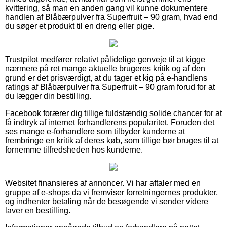
kvittering, så man en anden gang vil kunne dokumentere
handlen af Blåbærpulver fra Superfruit – 90 gram, hvad end
du søger et produkt til en dreng eller pige.
Trustpilot medfører relativt pålidelige genveje til at kigge
nærmere på ret mange aktuelle brugeres kritik og af den
grund er det prisværdigt, at du tager et kig på e-handlens
ratings af Blåbærpulver fra Superfruit – 90 gram forud for at
du lægger din bestilling.
Facebook forærer dig tillige fuldstændig solide chancer for at
få indtryk af internet forhandlerens popularitet. Foruden det
ses mange e-forhandlere som tilbyder kunderne at
frembringe en kritik af deres køb, som tillige bør bruges til at
fornemme tilfredsheden hos kunderne.
Websitet finansieres af annoncer. Vi har aftaler med en
gruppe af e-shops da vi fremviser forretningernes produkter,
og indhenter betaling når de besøgende vi sender videre
laver en bestilling.