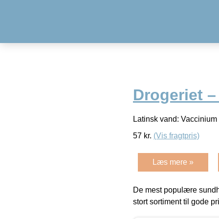
Drogeriet –
Latinsk vand: Vaccinium 
57
kr.
(Vis fragtpris)
Læs mere »
De mest populære sundh
stort sortiment til gode pr