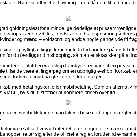
ilde, Nørresundby eller Hørning – er at få dem til at bringe best
grad gnidningsløst for almindelige dødelige at prissammenligne 
te e-shops været nødt til at nedskære udsalgspriserne på deres p
l kvinder og mænd – voldsomt, og endda nogle gange yde fri frag
 vise sig nyttigt at kigge forbi nogle få forhandlere på nettet ef
am før du færdiggør din shopping, så man er skråsikker på at in
rvurdere, at ifald en webshop frembyder en vare til en pris som 
gle tilfælde være et fingerpeg om en uoprigtig e-shop. Kortkøb er 
stiger køberen imod uægte internet forretninger.
for køb med betalingskort eller mobilbetaling. Som en alternativ
 ViaBill, hvis du tilstræber at honorere prisen over tid.
ller på en webbutik kunne man faktisk bese e-shoppens regler, d
.
rfor være at se hvorvidt internet forretningen er e-mærket medle
shoppen retter sig efter de officielle regler, foruden at e-handlen 