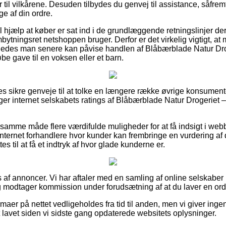
r til vilkårene. Desuden tilbydes du genvej til assistance, såfrem
ge af din ordre.
il hjælp at køber er sat ind i de grundlæggende retningslinjer de
tningsret netshoppen bruger. Derfor er det virkelig vigtigt, a
ledes man senere kan påvise handlen af Blåbærblade Natur Dro
e gave til en voksen eller et barn.
les sikre genveje til at tolke en længere række øvrige konsument
ttager internet selskabets ratings af Blåbærblade Natur Drogeriet
 samme måde flere værdifulde muligheder for at få indsigt i we
ternet forhandlere hvor kunder kan frembringe en vurdering af
tes til at få et indtryk af hvor glade kunderne er.
s af annoncer. Vi har aftaler med en samling af online selskaber
g modtager kommission under forudsætning af at du laver en ord
maer på nettet vedligeholdes fra tid til anden, men vi giver inge
t lavet siden vi sidste gang opdaterede websitets oplysninger.