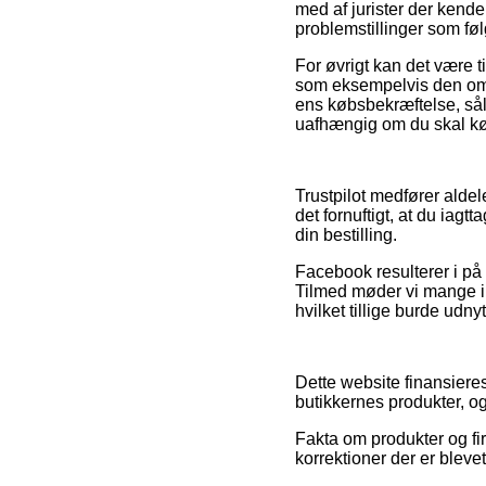
med af jurister der kende
problemstillinger som føl
For øvrigt kan det være t
som eksempelvis den omby
ens købsbekræftelse, så
uafhængig om du skal køb
Trustpilot medfører alde
det fornuftigt, at du iag
din bestilling.
Facebook resulterer i på
Tilmed møder vi mange in
hvilket tillige burde udnyt
Dette website finansiere
butikkernes produkter, o
Fakta om produkter og fir
korrektioner der er bleve