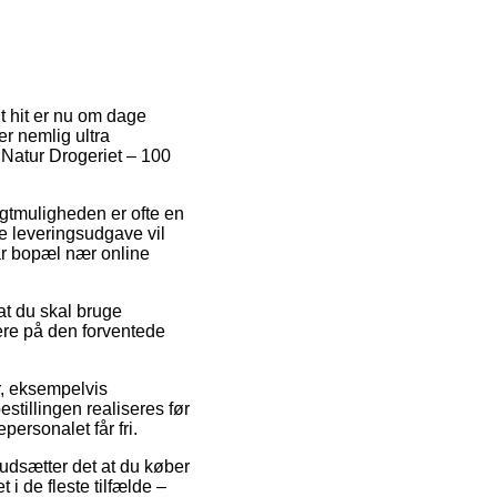
Et hit er nu om dage
er nemlig ultra
 Natur Drogeriet – 100
ragtmuligheden er ofte en
e leveringsudgave vil
har bopæl nær online
 at du skal bruge
ere på den forventede
r, eksempelvis
tillingen realiseres før
personalet får fri.
udsætter det at du køber
 i de fleste tilfælde –