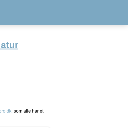
atur
ro.dk
, som alle har et