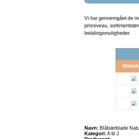
Vi har gennemgået de mes
prisniveau, sortimentstø
betalingsmuligheder.
Websh
Navn:
Blåbærblade Natu
Kategori:
A til J