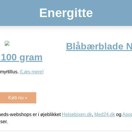
Energitte
Blåbærblade N
 100 gram
myrtillus.
(Læs mere)
Køb nu »
eds-webshops er i øjeblikket
Helsebixen.dk
,
Med24.dk
og
Apop
iser.