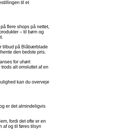
illingen til et
på flere shops på nettet,
rodukter – til børn og
t.
ter tilbud på Blåbærblade
dhente den bedste pris.
anses for uhørt
trods alt omsluttet af en
 mulighed kan du overveje
og er det almindeligvis
m, fordi det ofte er en
af og til føres tilsyn