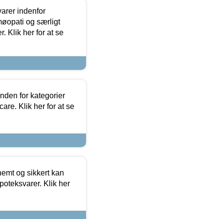
arer indenfor
møopati og særligt
 Klik her for at se
nden for kategorier
re. Klik her for at se
emt og sikkert kan
oteksvarer. Klik her