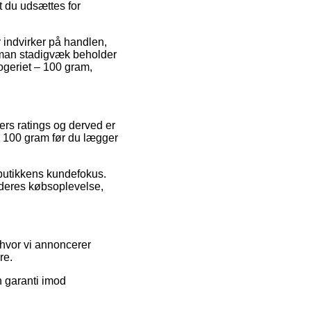
t du udsættes for
r indvirker på handlen,
t man stadigvæk beholder
geriet – 100 gram,
ers ratings og derved er
 – 100 gram før du lægger
bbutikkens kundefokus.
 deres købsoplevelse,
 hvor vi annoncerer
re.
n garanti imod