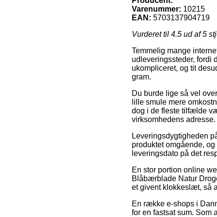
Producent:
Varenummer:
10215
EAN:
5703137904719
Vurderet til
4.5
ud af 5 st
Temmelig mange internet v
udleveringssteder, fordi 
ukompliceret, og tit des
gram.
Du burde lige så vel overv
lille smule mere omkostn
dog i de fleste tilfælde
virksomhedens adresse.
Leveringsdygtigheden på A
produktet omgående, og 
leveringsdato på det res
En stor portion online w
Blåbærblade Natur Droger
et givent klokkeslæt, så a
En række e-shops i Danma
for en fastsat sum. Som al