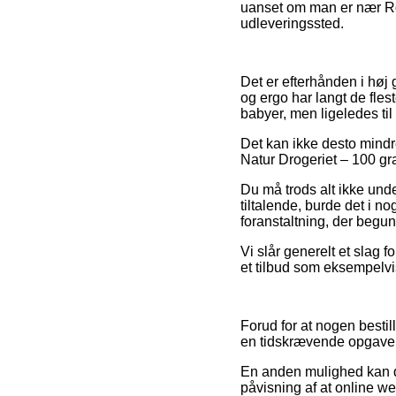
uanset om man er nær Rosk
udleveringssted.
Det er efterhånden i høj 
og ergo har langt de fles
babyer, men ligeledes ti
Det kan ikke desto mindre
Natur Drogeriet – 100 gr
Du må trods alt ikke unde
tiltalende, burde det i no
foranstaltning, der begun
Vi slår generelt et slag 
et tilbud som eksempelvis
Forud for at nogen besti
en tidskrævende opgave
En anden mulighed kan de
påvisning af at online web