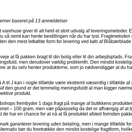
jerner baseret på
13
anmeldelser
arehuse giver til alt held et stort udvalg af leveringsmetoder. 
du så nemt kan hente bestillingen når du har lyst. Fragtmetoden 
uden den mest letkøbte form for levering ved køb af Blåbærblade
eje at få pakken bragt til din bolig eller til din arbejdsplads. F
ingsfuld, men derudover vældig problemfri. Den mindst kostelig
 være at du selv henter produkterne, som jo nødvendiggør at du 
 til J kan i nogle tilfælde være ekstremt væsentlig i tilfælde af
af den grund er det temmelig meningsfuldt at man kigger nærm
pektive produkt.
ebshops frembyder 1 dags fragt på mange af butikkens produkte
iet – 100 gram, men vær påpasselig da det er afhængig af at bes
t de har en chance for at nå at få produktet afsted forinden pakke
rk garanterer levering uden betaling, men i mange tilfælde for
ternativ bør du foretrække den mindst kostelige fragtform, hvilket