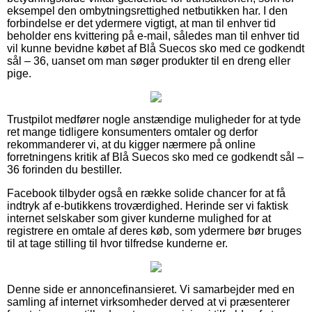
eksempel den ombytningsrettighed netbutikken har. I den
forbindelse er det ydermere vigtigt, at man til enhver tid
beholder ens kvittering på e-mail, således man til enhver tid
vil kunne bevidne købet af Blå Suecos sko med ce godkendt
sål – 36, uanset om man søger produkter til en dreng eller
pige.
Trustpilot medfører nogle anstændige muligheder for at tyde
ret mange tidligere konsumenters omtaler og derfor
rekommanderer vi, at du kigger nærmere på online
forretningens kritik af Blå Suecos sko med ce godkendt sål –
36 forinden du bestiller.
Facebook tilbyder også en række solide chancer for at få
indtryk af e-butikkens troværdighed. Herinde ser vi faktisk
internet selskaber som giver kunderne mulighed for at
registrere en omtale af deres køb, som ydermere bør bruges
til at tage stilling til hvor tilfredse kunderne er.
Denne side er annoncefinansieret. Vi samarbejder med en
samling af internet virksomheder derved at vi præsenterer