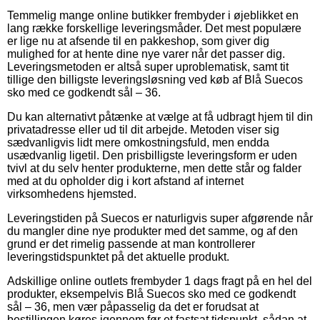
Temmelig mange online butikker frembyder i øjeblikket en
lang række forskellige leveringsmåder. Det mest populære
er lige nu at afsende til en pakkeshop, som giver dig
mulighed for at hente dine nye varer når det passer dig.
Leveringsmetoden er altså super uproblematisk, samt tit
tillige den billigste leveringsløsning ved køb af Blå Suecos
sko med ce godkendt sål – 36.
Du kan alternativt påtænke at vælge at få udbragt hjem til din
privatadresse eller ud til dit arbejde. Metoden viser sig
sædvanligvis lidt mere omkostningsfuld, men endda
usædvanlig ligetil. Den prisbilligste leveringsform er uden
tvivl at du selv henter produkterne, men dette står og falder
med at du opholder dig i kort afstand af internet
virksomhedens hjemsted.
Leveringstiden på Suecos er naturligvis super afgørende når
du mangler dine nye produkter med det samme, og af den
grund er det rimelig passende at man kontrollerer
leveringstidspunktet på det aktuelle produkt.
Adskillige online outlets frembyder 1 dags fragt på en hel del
produkter, eksempelvis Blå Suecos sko med ce godkendt
sål – 36, men vær påpasselig da det er forudsat at
bestillingen køres igennem før et fastsat tidspunkt, sådan at