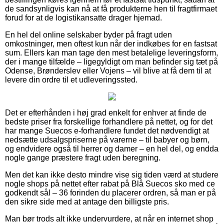
de sandsynligvis kan nå at få produkterne hen til fragtfirmaet
forud for at de logistikansatte drager hjemad.
En hel del online selskaber byder på fragt uden
omkostninger, men oftest kun når der indkøbes for en fastsat
sum. Ellers kan man tage den mest betalelige leveringsform,
der i mange tilfælde – ligegyldigt om man befinder sig tæt på
Odense, Brønderslev eller Vojens – vil blive at få dem til at
levere din ordre til et udleveringssted.
Det er efterhånden i høj grad enkelt for enhver at finde de
bedste priser fra forskellige forhandlere på nettet, og for det
har mange Suecos e-forhandlere fundet det nødvendigt at
nedsætte udsalgspriserne på varerne – til babyer og børn,
og endvidere også til herrer og damer – en hel del, og endda
nogle gange præstere fragt uden beregning.
Men det kan ikke desto mindre vise sig tiden værd at studere
nogle shops på nettet efter rabat på Blå Suecos sko med ce
godkendt sål – 36 forinden du placerer ordren, så man er på
den sikre side med at antage den billigste pris.
Man bør trods alt ikke undervurdere, at når en internet shop