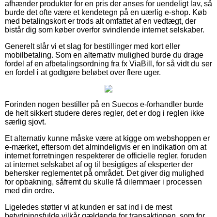
afhænder produkter for en pris der anses for uendeligt lav, så
burde det ofte være et kendetegn på en uærlig e-shop. Køb
med betalingskort er trods alt omfattet af en vedtægt, der
bistår dig som køber overfor svindlende internet selskaber.
Generelt slår vi et slag for bestillinger med kort eller
mobilbetaling. Som en alternativ mulighed burde du drage
fordel af en afbetalingsordning fra fx ViaBill, for så vidt du ser
en fordel i at godtgøre beløbet over flere uger.
Forinden nogen bestiller på en Suecos e-forhandler burde
de helt sikkert studere deres regler, det er dog i reglen ikke
særlig sjovt.
Et alternativ kunne måske være at kigge om webshoppen er
e-mærket, eftersom det almindeligvis er en indikation om at
internet forretningen respekterer de officielle regler, foruden
at internet selskabet af og til besigtiges af eksperter der
behersker reglementet på området. Det giver dig mulighed
for opbakning, såfremt du skulle få dilemmaer i processen
med din ordre.
Ligeledes støtter vi at kunden er sat ind i de mest
betydningsfulde vilkår gældende for transaktionen, som for