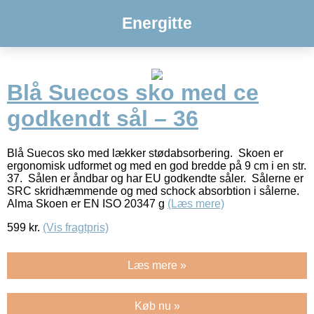
Energitte
Blå Suecos sko med ce
godkendt sål – 36
Blå Suecos sko med lækker stødabsorbering. Skoen er
ergonomisk udformet og med en god bredde på 9 cm i en str.
37. Sålen er åndbar og har EU godkendte såler. Sålerne er
SRC skridhæmmende og med schock absorbtion i sålerne.
Alma Skoen er EN ISO 20347 g
(Læs mere)
599
kr.
(Vis fragtpris)
Læs mere »
Køb nu »