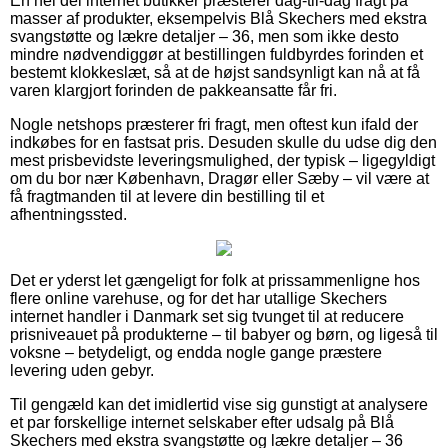
En hel del internet butikker præsterer dag-til-dag fragt på
masser af produkter, eksempelvis Blå Skechers med ekstra
svangstøtte og lækre detaljer – 36, men som ikke desto
mindre nødvendiggør at bestillingen fuldbyrdes forinden et
bestemt klokkeslæt, så at de højst sandsynligt kan nå at få
varen klargjort forinden de pakkeansatte får fri.
Nogle netshops præsterer fri fragt, men oftest kun ifald der
indkøbes for en fastsat pris. Desuden skulle du udse dig den
mest prisbevidste leveringsmulighed, der typisk – ligegyldigt
om du bor nær København, Dragør eller Sæby – vil være at
få fragtmanden til at levere din bestilling til et
afhentningssted.
Det er yderst let gængeligt for folk at prissammenligne hos
flere online varehuse, og for det har utallige Skechers
internet handler i Danmark set sig tvunget til at reducere
prisniveauet på produkterne – til babyer og børn, og ligeså til
voksne – betydeligt, og endda nogle gange præstere
levering uden gebyr.
Til gengæld kan det imidlertid vise sig gunstigt at analysere
et par forskellige internet selskaber efter udsalg på Blå
Skechers med ekstra svangstøtte og lækre detaljer – 36