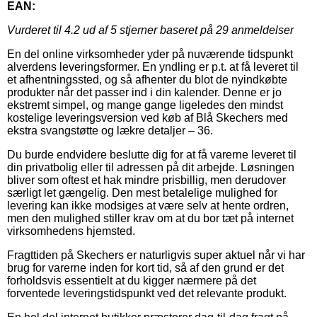
EAN:
Vurderet til
4.2
ud af 5 stjerner baseret på
29
anmeldelser
En del online virksomheder yder på nuværende tidspunkt
alverdens leveringsformer. En yndling er p.t. at få leveret til
et afhentningssted, og så afhenter du blot de nyindkøbte
produkter når det passer ind i din kalender. Denne er jo
ekstremt simpel, og mange gange ligeledes den mindst
kostelige leveringsversion ved køb af Blå Skechers med
ekstra svangstøtte og lækre detaljer – 36.
Du burde endvidere beslutte dig for at få varerne leveret til
din privatbolig eller til adressen på dit arbejde. Løsningen
bliver som oftest et hak mindre prisbillig, men derudover
særligt let gængelig. Den mest betalelige mulighed for
levering kan ikke modsiges at være selv at hente ordren,
men den mulighed stiller krav om at du bor tæt på internet
virksomhedens hjemsted.
Fragttiden på Skechers er naturligvis super aktuel når vi har
brug for varerne inden for kort tid, så af den grund er det
forholdsvis essentielt at du kigger nærmere på det
forventede leveringstidspunkt ved det relevante produkt.