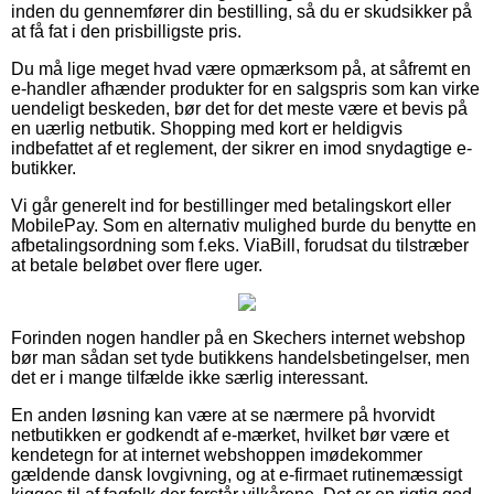
inden du gennemfører din bestilling, så du er skudsikker på
at få fat i den prisbilligste pris.
Du må lige meget hvad være opmærksom på, at såfremt en
e-handler afhænder produkter for en salgspris som kan virke
uendeligt beskeden, bør det for det meste være et bevis på
en uærlig netbutik. Shopping med kort er heldigvis
indbefattet af et reglement, der sikrer en imod snydagtige e-
butikker.
Vi går generelt ind for bestillinger med betalingskort eller
MobilePay. Som en alternativ mulighed burde du benytte en
afbetalingsordning som f.eks. ViaBill, forudsat du tilstræber
at betale beløbet over flere uger.
Forinden nogen handler på en Skechers internet webshop
bør man sådan set tyde butikkens handelsbetingelser, men
det er i mange tilfælde ikke særlig interessant.
En anden løsning kan være at se nærmere på hvorvidt
netbutikken er godkendt af e-mærket, hvilket bør være et
kendetegn for at internet webshoppen imødekommer
gældende dansk lovgivning, og at e-firmaet rutinemæssigt