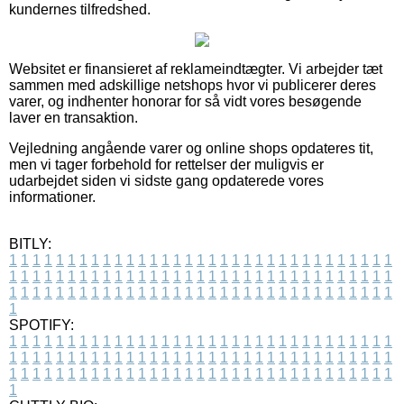
kundernes tilfredshed.
Websitet er finansieret af reklameindtægter. Vi arbejder tæt
sammen med adskillige netshops hvor vi publicerer deres
varer, og indhenter honorar for så vidt vores besøgende
laver en transaktion.
Vejledning angående varer og online shops opdateres tit,
men vi tager forbehold for rettelser der muligvis er
udarbejdet siden vi sidste gang opdaterede vores
informationer.
BITLY:
1
1
1
1
1
1
1
1
1
1
1
1
1
1
1
1
1
1
1
1
1
1
1
1
1
1
1
1
1
1
1
1
1
1
1
1
1
1
1
1
1
1
1
1
1
1
1
1
1
1
1
1
1
1
1
1
1
1
1
1
1
1
1
1
1
1
1
1
1
1
1
1
1
1
1
1
1
1
1
1
1
1
1
1
1
1
1
1
1
1
1
1
1
1
1
1
1
1
1
1
SPOTIFY:
1
1
1
1
1
1
1
1
1
1
1
1
1
1
1
1
1
1
1
1
1
1
1
1
1
1
1
1
1
1
1
1
1
1
1
1
1
1
1
1
1
1
1
1
1
1
1
1
1
1
1
1
1
1
1
1
1
1
1
1
1
1
1
1
1
1
1
1
1
1
1
1
1
1
1
1
1
1
1
1
1
1
1
1
1
1
1
1
1
1
1
1
1
1
1
1
1
1
1
1