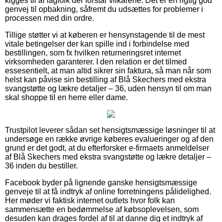
kigges til af fagfolk der forstår vilkårene. Det er en rigtig god
genvej til opbakning, såfremt du udsættes for problemer i
processen med din ordre.
Tillige støtter vi at køberen er hensynstagende til de mest
vitale betingelser der kan spille ind i forbindelse med
bestillingen, som fx hvilken returneringsret internet
virksomheden garanterer. I den relation er det tilmed
essesentielt, at man altid sikrer sin faktura, så man når som
helst kan påvise sin bestilling af Blå Skechers med ekstra
svangstøtte og lækre detaljer – 36, uden hensyn til om man
skal shoppe til en herre eller dame.
Trustpilot leverer sådan set hensigtsmæssige løsninger til at
undersøge en række øvrige køberes evalueringer og af den
grund er det godt, at du efterforsker e-firmaets anmeldelser
af Blå Skechers med ekstra svangstøtte og lækre detaljer –
36 inden du bestiller.
Facebook byder på lignende ganske hensigtsmæssige
genveje til at få indtryk af online forretningens pålidelighed.
Her møder vi faktisk internet outlets hvor folk kan
sammensætte en bedømmelse af købsoplevelsen, som
desuden kan drages fordel af til at danne dig et indtryk af