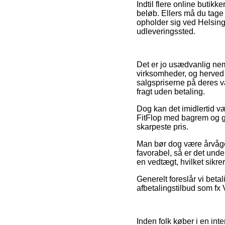
Indtil flere online butik
beløb. Ellers må du tage 
opholder sig ved Helsingø
udleveringssted.
Det er jo usædvanlig nemt
virksomheder, og herved h
salgspriserne på deres v
fragt uden betaling.
Dog kan det imidlertid væ
FitFlop med bagrem og gli
skarpeste pris.
Man bør dog være årvågen
favorabel, så er det unde
en vedtægt, hvilket sikre
Generelt foreslår vi bet
afbetalingstilbud som fx V
Inden folk køber i en in