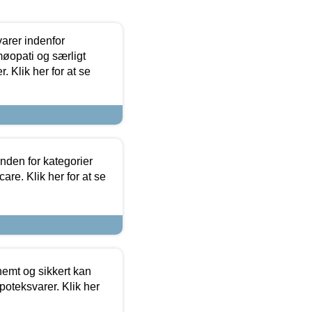
arer indenfor
møopati og særligt
 Klik her for at se
nden for kategorier
re. Klik her for at se
emt og sikkert kan
oteksvarer. Klik her