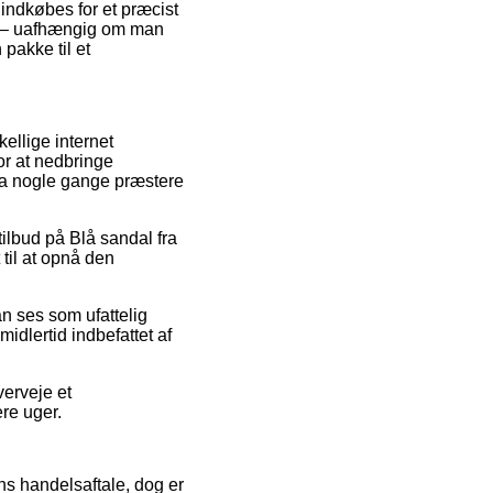
 indkøbes for et præcist
lde – uafhængig om man
 pakke til et
kellige internet
or at nedbringe
dda nogle gange præstere
ilbud på Blå sandal fra
til at opnå den
n ses som ufattelig
idlertid indbefattet af
verveje et
ere uger.
ns handelsaftale, dog er