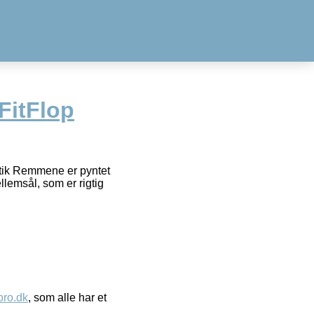
 FitFlop
stik Remmene er pyntet
lemsål, som er rigtig
ro.dk
, som alle har et