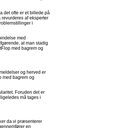
 det ofte er et billede på
 revurderes af eksperter
oblemstillinger i
rbindelse med
g afgørende, at man stadig
 FitFlop med bagrem og
anmeldelser og herved er
lop med bagrem og
laritet. Foruden det er
 ligeledes må tages i
er da vi præsenterer
 gennemfører en