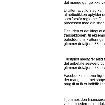
det mange gange ikke v
Et alternativt forslag kan
at netbutikken opfylder 
som forstår reglerne. Des
processen med din shop
Desuden er det klogt at d
transaktionen, til eksempe
beholder ens kvitterings
glimmer detaljer – 38, u
Trustpilot medfører altid
det anbefalelsesværdigt,
glimmer detaljer – 38 for
Facebook medfører lignend
der mange internet shops 
brug til at få et indblik i
Hjemmesiden finansieres
virksomhedernes produkte