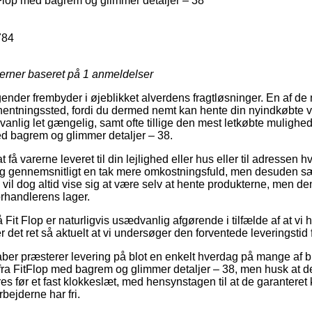
tFlop med bagrem og glimmer detaljer – 38
784
jerner baseret på
1
anmeldelser
ender frembyder i øjeblikket alverdens fragtløsninger. En af de 
 afhentningssted, fordi du dermed nemt kan hente din nyindkøbte v
nlig let gængelig, samt ofte tillige den mest letkøbte mulighed
ed bagrem og glimmer detaljer – 38.
få varerne leveret til din lejlighed eller hus eller til adressen h
ig gennemsnitligt en tak mere omkostningsfuld, men desuden sæ
n vil dog altid vise sig at være selv at hente produkterne, men d
forhandlerens lager.
it Flop er naturligvis usædvanlig afgørende i tilfælde af at vi 
r det ret så aktuelt at vi undersøger den forventede leveringstid 
aber præsterer levering på blot en enkelt hverdag på mange af b
ra FitFlop med bagrem og glimmer detaljer – 38, men husk at det
s før et fast klokkeslæt, med hensynstagen til at de garanteret 
bejderne har fri.