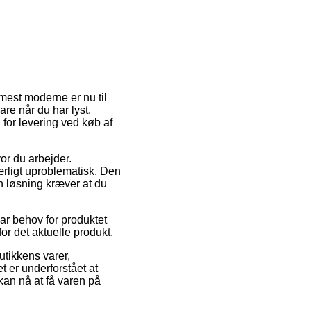
mest moderne er nu til
are når du har lyst.
 for levering ved køb af
vor du arbejder.
rligt uproblematisk. Den
en løsning kræver at du
har behov for produktet
for det aktuelle produkt.
utikkens varer,
 er underforstået at
kan nå at få varen på