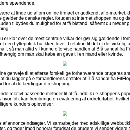
idere spændende.
 være at finde ud af om online firmaet er godkendt af e-mærket, da
de gældende danske regler, foruden at internet shoppen nu og da
uden tilbydes du mulighed for at få bistand, såfremt du møder pr
ping.
u er klar over de mest centrale vilkår der gør sig gældende i fo
l den byttepolitik butikken lover. I relation til det er det virkeli
mail, så man altid vil kunne eftervise handlen af Blå sandal fra
afhængig om man skal købe en gave til en mand eller kvinde.
 fine genveje til at efterse forskellige forhenværende brugeres 
 at du kigger på e-forhandlerens omtaler af Blå sandal fra FitF
ud for at du færdiggør din shopping.
e relativt passende metoder til at få indblik i e-shoppens popu
hvor folk kan frembringe en evaluering af ordreforløbet, hvilket
 tidligere kunders oplevelser.
 af annonceindtægter. Vi samarbejder med adskillige webbutikk
r, og tager imod honorar forudsat de brugere vi sender videre