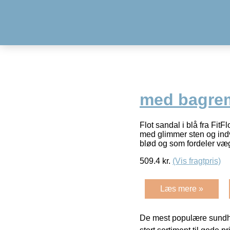
med bagrem
Flot sandal i blå fra Fi
med glimmer sten og ind
blød og som fordeler v
509.4
kr.
(Vis fragtpris)
Læs mere »
De mest populære sundh