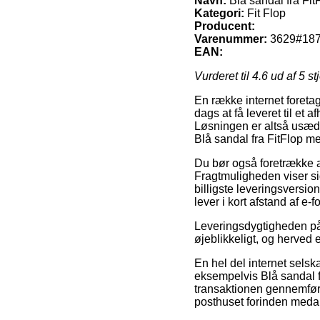
Navn:
Blå sandal fra Fi
Kategori:
Fit Flop
Producent:
Varenummer:
3629#18
EAN:
Vurderet til
4.6
ud af 5 st
En række internet foretag
dags at få leveret til et
Løsningen er altså usædva
Blå sandal fra FitFlop m
Du bør også foretrække at 
Fragtmuligheden viser s
billigste leveringsversio
lever i kort afstand af e-
Leveringsdygtigheden på F
øjeblikkeligt, og herved e
En hel del internet selsk
eksempelvis Blå sandal f
transaktionen gennemføre
posthuset forinden medar