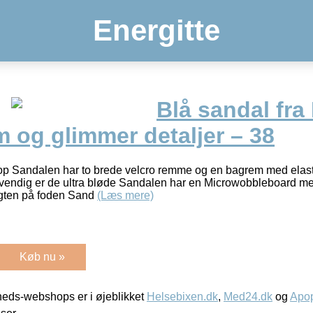
Energitte
Blå sandal fra
 og glimmer detaljer – 38
tFlop Sandalen har to brede velcro remme og en bagrem med ela
vendig er de ultra bløde Sandalen har en Microwobbleboard mel
ægten på foden Sand
(Læs mere)
Køb nu »
eds-webshops er i øjeblikket
Helsebixen.dk
,
Med24.dk
og
Apop