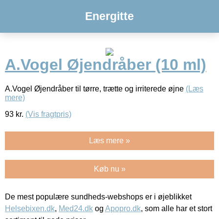
Energitte
A.Vogel Øjendråber (10 ml)
A.Vogel Øjendråber til tørre, trætte og irriterede øjne
(Læs
mere)
93
kr.
(Vis fragtpris)
Læs mere »
Køb nu »
De mest populære sundheds-webshops er i øjeblikket
Helsebixen.dk
,
Med24.dk
og
Apopro.dk
, som alle har et stort