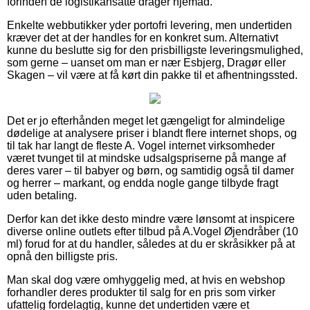
forinden de logistikansatte drager hjemad.
Enkelte webbutikker yder portofri levering, men undertiden
kræver det at der handles for en konkret sum. Alternativt
kunne du beslutte sig for den prisbilligste leveringsmulighed,
som gerne – uanset om man er nær Esbjerg, Dragør eller
Skagen – vil være at få kørt din pakke til et afhentningssted.
Det er jo efterhånden meget let gængeligt for almindelige
dødelige at analysere priser i blandt flere internet shops, og
til tak har langt de fleste A. Vogel internet virksomheder
været tvunget til at mindske udsalgspriserne på mange af
deres varer – til babyer og børn, og samtidig også til damer
og herrer – markant, og endda nogle gange tilbyde fragt
uden betaling.
Derfor kan det ikke desto mindre være lønsomt at inspicere
diverse online outlets efter tilbud på A.Vogel Øjendråber (10
ml) forud for at du handler, således at du er skråsikker på at
opnå den billigste pris.
Man skal dog være omhyggelig med, at hvis en webshop
forhandler deres produkter til salg for en pris som virker
ufattelig fordelagtig, kunne det undertiden være et