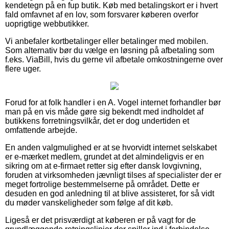
kendetegn på en fup butik. Køb med betalingskort er i hvert
fald omfavnet af en lov, som forsvarer køberen overfor
uoprigtige webbutikker.
Vi anbefaler kortbetalinger eller betalinger med mobilen.
Som alternativ bør du vælge en løsning på afbetaling som
f.eks. ViaBill, hvis du gerne vil afbetale omkostningerne over
flere uger.
Forud for at folk handler i en A. Vogel internet forhandler bør
man på en vis måde gøre sig bekendt med indholdet af
butikkens forretningsvilkår, det er dog undertiden et
omfattende arbejde.
En anden valgmulighed er at se hvorvidt internet selskabet
er e-mærket medlem, grundet at det almindeligvis er en
sikring om at e-firmaet retter sig efter dansk lovgivning,
foruden at virksomheden jævnligt tilses af specialister der er
meget fortrolige bestemmelserne på området. Dette er
desuden en god anledning til at blive assisteret, for så vidt
du møder vanskeligheder som følge af dit køb.
Ligeså er det prisværdigt at køberen er på vagt for de