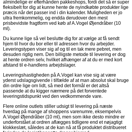
almindelige er efterhånden pakkeshops, fordi det så er super
fleksibelt for dig at kunne hente de nyindkøbte produkter lige
præcis når det passer ind i din kalender. Muligheden er jo
ultra fremkommelig, og endda derudover den mest
prisbevidste fragtform ved køb af A.Vogel Øjendråber (10
ml).
Du kunne lige så vel beslutte dig for at vælge at få sendt
hjem til hvor du bor eller til adressen hvor du arbejder.
Leveringstypen viser sig af og til en tak mere pebret, men
desuden rigtig nem. Den billigste metode til levering er dog
at hente ordren selv, hvilket afhænger af at du er med kort
afstand til e-handlens arbejdslager.
Leveringshastigheden på A.Vogel kan vise sig at være
yderst udslagsgivende i tilfælde af at man absolut skal bruge
din ordre lige om lidt, så med det formål er det altså
passende at du kigger nærmere på det forventede
leveringstidspunkt ved den vedkommende vare.
Flere online outlets stiller udsigt til levering på næste
hverdag på mange af shoppens varenumre, eksempelvis
A.Vogel Øjendråber (10 ml), men som ikke desto mindre er
underforstået at ordren aflægges tidligere end et nøjagtigt
klokkeslæt, således at de kan nå at få produktet distribueret