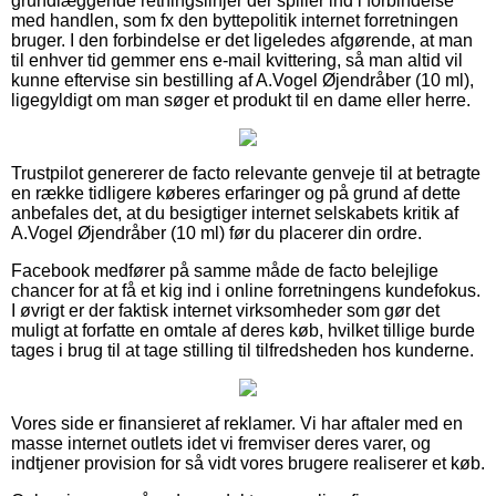
grundlæggende retningslinjer der spiller ind i forbindelse
med handlen, som fx den byttepolitik internet forretningen
bruger. I den forbindelse er det ligeledes afgørende, at man
til enhver tid gemmer ens e-mail kvittering, så man altid vil
kunne eftervise sin bestilling af A.Vogel Øjendråber (10 ml),
ligegyldigt om man søger et produkt til en dame eller herre.
Trustpilot genererer de facto relevante genveje til at betragte
en række tidligere køberes erfaringer og på grund af dette
anbefales det, at du besigtiger internet selskabets kritik af
A.Vogel Øjendråber (10 ml) før du placerer din ordre.
Facebook medfører på samme måde de facto belejlige
chancer for at få et kig ind i online forretningens kundefokus.
I øvrigt er der faktisk internet virksomheder som gør det
muligt at forfatte en omtale af deres køb, hvilket tillige burde
tages i brug til at tage stilling til tilfredsheden hos kunderne.
Vores side er finansieret af reklamer. Vi har aftaler med en
masse internet outlets idet vi fremviser deres varer, og
indtjener provision for så vidt vores brugere realiserer et køb.