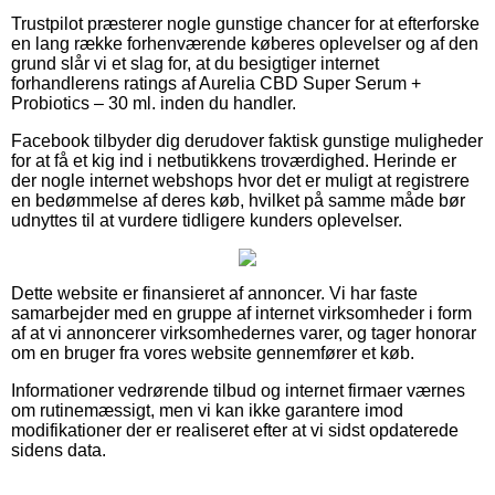
Trustpilot præsterer nogle gunstige chancer for at efterforske
en lang række forhenværende køberes oplevelser og af den
grund slår vi et slag for, at du besigtiger internet
forhandlerens ratings af Aurelia CBD Super Serum +
Probiotics – 30 ml. inden du handler.
Facebook tilbyder dig derudover faktisk gunstige muligheder
for at få et kig ind i netbutikkens troværdighed. Herinde er
der nogle internet webshops hvor det er muligt at registrere
en bedømmelse af deres køb, hvilket på samme måde bør
udnyttes til at vurdere tidligere kunders oplevelser.
Dette website er finansieret af annoncer. Vi har faste
samarbejder med en gruppe af internet virksomheder i form
af at vi annoncerer virksomhedernes varer, og tager honorar
om en bruger fra vores website gennemfører et køb.
Informationer vedrørende tilbud og internet firmaer værnes
om rutinemæssigt, men vi kan ikke garantere imod
modifikationer der er realiseret efter at vi sidst opdaterede
sidens data.