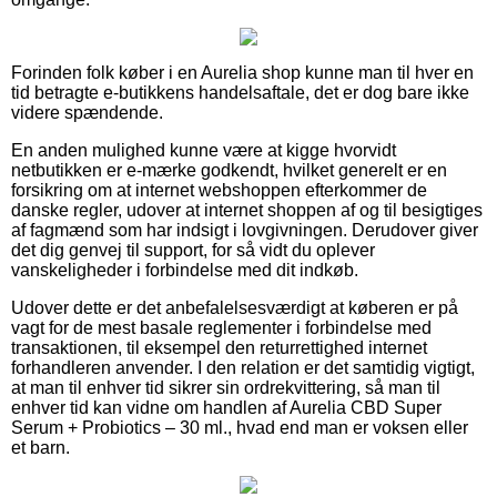
Forinden folk køber i en Aurelia shop kunne man til hver en
tid betragte e-butikkens handelsaftale, det er dog bare ikke
videre spændende.
En anden mulighed kunne være at kigge hvorvidt
netbutikken er e-mærke godkendt, hvilket generelt er en
forsikring om at internet webshoppen efterkommer de
danske regler, udover at internet shoppen af og til besigtiges
af fagmænd som har indsigt i lovgivningen. Derudover giver
det dig genvej til support, for så vidt du oplever
vanskeligheder i forbindelse med dit indkøb.
Udover dette er det anbefalelsesværdigt at køberen er på
vagt for de mest basale reglementer i forbindelse med
transaktionen, til eksempel den returrettighed internet
forhandleren anvender. I den relation er det samtidig vigtigt,
at man til enhver tid sikrer sin ordrekvittering, så man til
enhver tid kan vidne om handlen af Aurelia CBD Super
Serum + Probiotics – 30 ml., hvad end man er voksen eller
et barn.