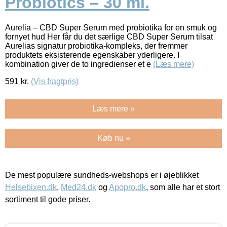
Probiotics – 30 ml.
Aurelia – CBD Super Serum med probiotika for en smuk og
fornyet hud Her får du det særlige CBD Super Serum tilsat
Aurelias signatur probiotika-kompleks, der fremmer
produktets eksisterende egenskaber yderligere. I
kombination giver de to ingredienser et e
(Læs mere)
591
kr.
(Vis fragtpris)
Læs mere »
Køb nu »
De mest populære sundheds-webshops er i øjeblikket
Helsebixen.dk
,
Med24.dk
og
Apopro.dk
, som alle har et stort
sortiment til gode priser.