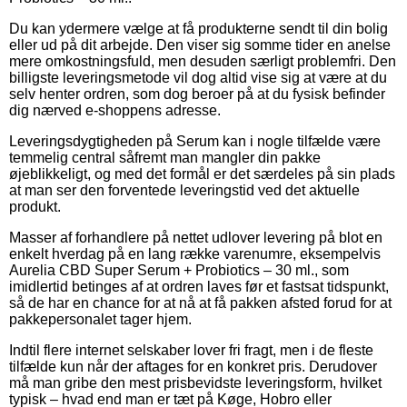
Du kan ydermere vælge at få produkterne sendt til din bolig
eller ud på dit arbejde. Den viser sig somme tider en anelse
mere omkostningsfuld, men desuden særligt problemfri. Den
billigste leveringsmetode vil dog altid vise sig at være at du
selv henter ordren, som dog beroer på at du fysisk befinder
dig nærved e-shoppens adresse.
Leveringsdygtigheden på Serum kan i nogle tilfælde være
temmelig central såfremt man mangler din pakke
øjeblikkeligt, og med det formål er det særdeles på sin plads
at man ser den forventede leveringstid ved det aktuelle
produkt.
Masser af forhandlere på nettet udlover levering på blot en
enkelt hverdag på en lang række varenumre, eksempelvis
Aurelia CBD Super Serum + Probiotics – 30 ml., som
imidlertid betinges af at ordren laves før et fastsat tidspunkt,
så de har en chance for at nå at få pakken afsted forud for at
pakkepersonalet tager hjem.
Indtil flere internet selskaber lover fri fragt, men i de fleste
tilfælde kun når der aftages for en konkret pris. Derudover
må man gribe den mest prisbevidste leveringsform, hvilket
typisk – hvad end man er tæt på Køge, Hobro eller