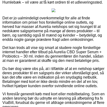
Humlebæk – vil være at få kørt ordren til et udleveringssted.
Det er jo ualmindeligt overkommeligt for alle at finde
information om priser hos forskellige online outlets, og
herved har masser af Aurelia netshops set sig tvunget til at
nedskære salgspriserne på mange af deres produkter – til
børn, og samtidig også til mænd og kvinder – betydeligt, og
endda nogle gange præstere fragt uden omkostninger.
Det kan trods alt vise sig smart at studere nogle forskellige
internet handler efter tilbud på Aurelia CBD Super Serum +
Probiotics – 30 ml. inden du gennemfører din handel, sådan
at man er garanteret at skaffe sig den mest betalelige pris.
Du bør dog være obs på, at i tilfælde af at en netshop sælger
deres produkter til en salgspris der virker uforståeligt god, så
kan det ofte være en indikation på en snydagtig netbutik.
Betalinger med kort er ikke desto mindre en del af en lov,
hvilket hjælper kunden overfor svindlende online outlets.
Vi foreslår generelt køb med kort eller mobilbetaling. Som en
anden løsning bør du udnytte en løsning på afbetaling fra fx
ViaBill, forudsat du gerne vil afdrage omkostningerne af flere
omgange.