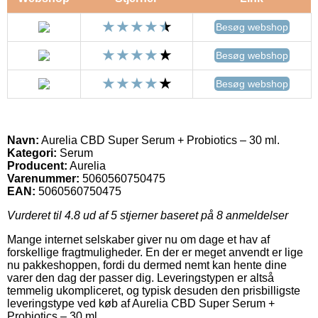
Besøg webshop
Besøg webshop
Besøg webshop
Navn:
Aurelia CBD Super Serum + Probiotics – 30 ml.
Kategori:
Serum
Producent:
Aurelia
Varenummer:
5060560750475
EAN:
5060560750475
Vurderet til
4.8
ud af 5 stjerner baseret på
8
anmeldelser
Mange internet selskaber giver nu om dage et hav af
forskellige fragtmuligheder. En der er meget anvendt er lige
nu pakkeshoppen, fordi du dermed nemt kan hente dine
varer den dag der passer dig. Leveringstypen er altså
temmelig ukompliceret, og typisk desuden den prisbilligste
leveringstype ved køb af Aurelia CBD Super Serum +
Probiotics – 30 ml..